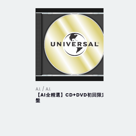
A.I. / A.I.
A.I. / A.I.
【AI全精選】CD+DVD初回限定
【ViVa A
盤