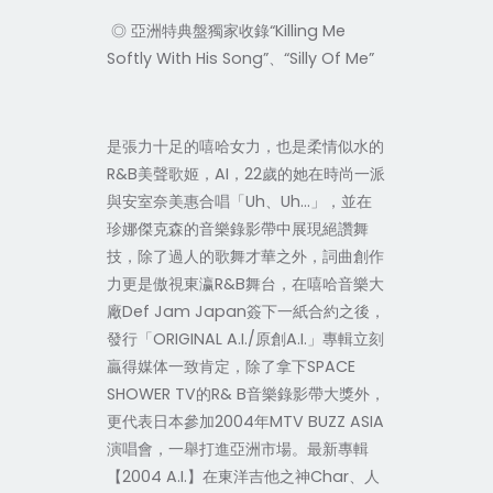
◎ 亞洲特典盤獨家收錄“Killing Me
Softly With His Song”、“Silly Of Me”
是張力十足的嘻哈女力，也是柔情似水的
R&B美聲歌姬，AI，22歲的她在時尚一派
與安室奈美惠合唱「Uh、Uh…」，並在
珍娜傑克森的音樂錄影帶中展現絕讚舞
技，除了過人的歌舞才華之外，詞曲創作
力更是傲視東瀛R&B舞台，在嘻哈音樂大
廠Def Jam Japan簽下一紙合約之後，
發行「ORIGINAL A.I./原創A.I.」專輯立刻
贏得媒体一致肯定，除了拿下SPACE
SHOWER TV的R& B音樂錄影帶大獎外，
更代表日本參加2004年MTV BUZZ ASIA
演唱會，一舉打進亞洲市場。最新專輯
【2004 A.I.】在東洋吉他之神Char、人