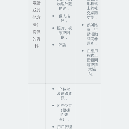
電話
用程式
物理外觀
上的社
描述，
或其
交媒體
個人描
他方
功能；
述，
法）
參與比
照片、视
賽、行
提供
频或图
銷活動
像，
的資
或問卷
調查；
評論。
料
在應用
程式上
提報問
題或請
求協
助。
IP 位址
及網路資
訊，
所在位置
（根據
IP 查
詢），
用戶代理