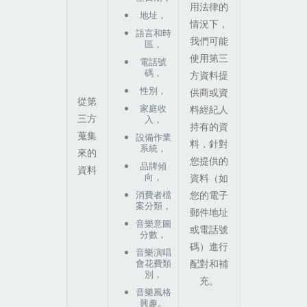
用法律的
地址，
情況下，
語言和時
我們可能
區，
使用第三
電話號
碼，
方資料提
性別，
供商或資
從第
家庭收
料經紀人
三方
入，
持有的資
蒐集
設備作業
料，針對
系統，
來的
您提供的
品牌傾
資料
向，
資料（如
消費者檔
您的電子
案分類，
郵件地址
音樂意圖
或電話號
分數，
碼）進行
音樂演唱
會花費類
配對和補
別，
充。
音樂風格
興趣。