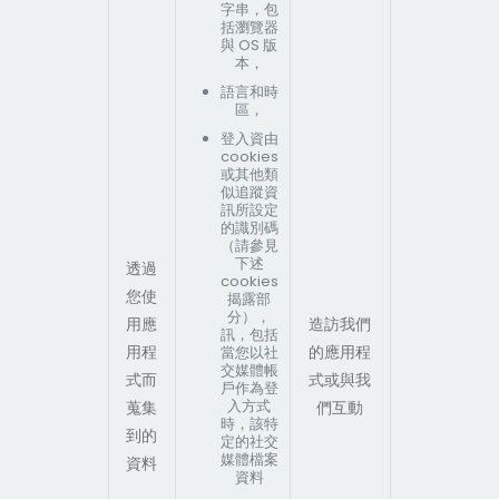
字串，包
括瀏覽器
與 OS 版
本，
語言和時
區，
登入資由
cookies
或其他類
似追蹤資
訊所設定
的識別碼
（請參見
下述
透過
cookies
您使
揭露部
分），
用應
造訪我們
訊，包括
用程
的應用程
當您以社
交媒體帳
式而
式或與我
戶作為登
入方式
蒐集
們互動
時，該特
到的
定的社交
媒體檔案
資料
資料