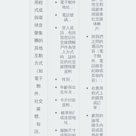
用程
電子郵件
传文档
地址，
或媒体
式或
或链接
電話號
與環
社交媒
碼，
体帐
球音
登入資
户;
樂集
訊，包括
與我們
當您以社
團的
之間的
交媒體帳
通訊內
戶作為登
其他
容（電
入方式
互動
子郵
時，該特
件、電
定的社交
方式
話錄音
媒體檔案
（如
紀錄或
資料
其他內
電子
性別，
容）；
郵
年齡與出
在應用
生年月，
程式上
件、
的購買
卡片付款
社交
或訂
資料，
單；
媒
帳單和/
參與的
體、
或送貨地
論壇、
址，
短
聊天內
容或其
服飾尺寸
訊、
他在應
或類似的