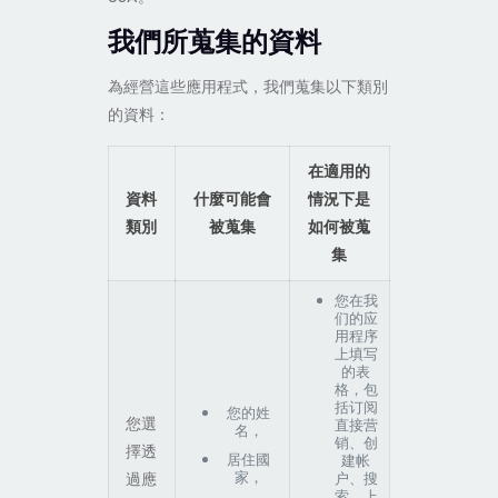
我們所蒐集的資料
為經營這些應用程式，我們蒐集以下類別
的資料：
在適用的
資料
什麼可能會
情況下是
類別
被蒐集
如何被蒐
集
您在我
们的应
用程序
上填写
的表
格，包
括订阅
您的姓
您選
直接营
名，
销、创
擇透
居住國
建帐
家，
過應
户、搜
索、上