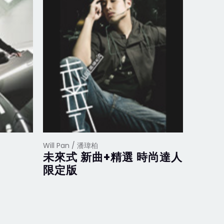
Will Pan / 潘瑋柏
Will Pa
未來式 新曲+精選 時尚達人
【Wi
限定版
2CD