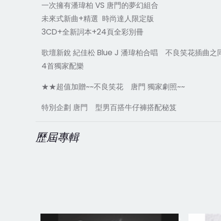
一次擁有潘瑋柏 VS 唐門的夢幻組合
未來式新曲+精選 時尚達人限定版
3CD+全新詞本+24頁全彩別冊
歌壇新銳 紀佳松 Blue J 潘瑋柏合唱 不良笑花插曲
4首獨家配樂
★★超值加贈~~不良笑花 唐門 獨家劇照~~
特別企劃 唐門 型男百搭牛仔褲搭配秘笈
歷屆專輯