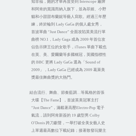
知非福，她的才華再度受到
Interscope
廠牌
和阿肯的賞識而納入旗下，並為菲姬、小野
貓和小甜甜布蘭妮等藝人寫歌。經過三年歷
練，終於輪到
Lady GaGa
的個人處女秀，
首波單曲
“Just Dance”
全面攻陷英美流行單
曲榜
NO.1
，
Lady Gaga
成為
2009
年首位攻
佔告示牌王位的女歌手，
iTunes
單曲下載也
在英、美、愛爾蘭等多國稱冠，英國指標性
的
BBC
更將
Lady GaGa
選為「
Sound of
2009
」，
Lady GaGa
已經成為
2009
葛萊美
獎最佳舞曲獎的大熱門。
結合流行、舞曲、節奏藍調
…
等風格的首張
大碟【
The Fame
】，首波英美冠軍主打
“Just Dance”
，滿載著高壓
Electro-Pop
電子
氣流，請到阿肯新簽的
19
歲型男
Colby
O’Donis
跨刀獻聲，一舉打破全美女藝人史
上單週最高數位下載紀錄；接著散發玩樂主