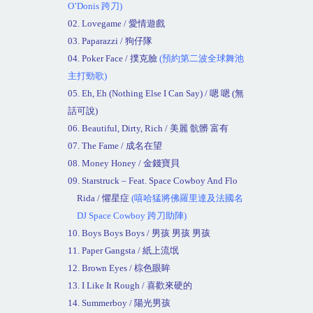
O’Donis
跨刀
)
02. Lovegame /
愛情遊戲
03. Paparazzi /
狗仔隊
04. Poker Face /
撲克臉
(
預約第二波全球舞池
主打勁歌
)
05. Eh, Eh (Nothing Else I Can Say) /
嗯 嗯
(
無
話可說
)
06. Beautiful, Dirty, Rich /
美麗 骯髒 富有
07. The Fame /
成名在望
08. Money Honey /
金錢寶貝
09. Starstruck – Feat. Space Cowboy And Flo
Rida /
懼星症
(
嘻哈猛將佛羅里達及法國名
DJ Space Cowboy
跨刀助陣
)
10. Boys Boys Boys /
男孩 男孩 男孩
11. Paper Gangsta /
紙上流氓
12. Brown Eyes /
棕色眼眸
13. I Like It Rough /
喜歡來硬的
14. Summerboy /
陽光男孩