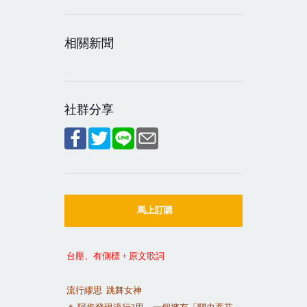
相關新聞
社群分享
馬上訂購
台壓、有側標
+
原文歌詞
流行繆思
跳舞女神