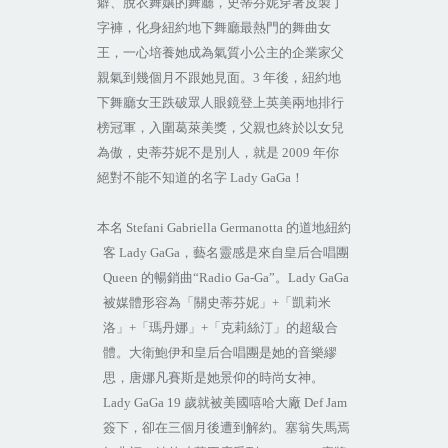
癖、脫衣舞孃的舞廳，史蒂芬妮穿著皮製丁
字褲，化身紐約地下舞廳最熱門的舞曲女
王，一心培養她成為氣質小公主的企業家父
親氣到幾個月不跟她見面。
3
年後，紐約地
下舞廳女王跌破眾人眼鏡登上英美兩地排行
榜冠軍，入圍葛萊美獎，父親也終於以女兒
為傲，史蒂芬妮不是別人，就是
2009
年你
絕對不能不知道的名字
Lady GaGa
！
本名
Stefani Gabriella Germanotta
的道地紐約
客
Lady GaGa
，藝名靈感是來自皇后合唱團
Queen
的暢銷曲
“Radio Ga-Ga”
。
Lady GaGa
被媒體形容為「關史蒂芬妮」
+
「凱莉米
洛」
+
「瑪丹娜」
+
「克莉絲汀」的超級合
體。大衛鮑伊和皇后合唱團是她的音樂繆
思，唐娜凡賽斯是她景仰的時尚女神。
Lady GaGa 19
歲就被美國嘻哈大廠
Def Jam
簽下，卻在三個月後遭到解約。塞翁失馬焉