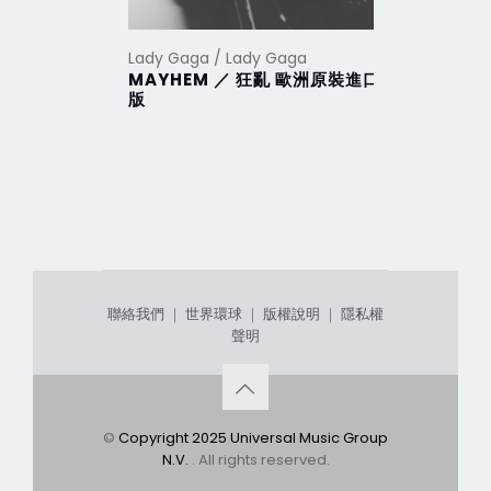
Lady Gaga / Lady Gaga
Lady Gaga
MAYHEM ／ 狂亂 歐洲原裝進口
Harleq
版
聯絡我們
｜
世界環球
｜
版權說明
｜
隱私權
聲明
©
Copyright 2025 Universal Music Group
N.V.
. All rights reserved.