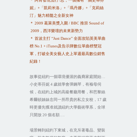
＊ 阿肯發現流行?思，一個擁有「關史蒂芬
妮」
+
「凱莉米洛」
+
「瑪丹娜」
+
「克莉絲
汀」魅力精髓之全新女神
＊
2009
葛萊美獎入圍
/ BBC
推崇
Sound of
2009
，西洋樂壇的未來新勢力
＊ 首波主打
“Just Dance”
全面攻陷英美單曲
榜
No.1 + iTunes
及告示牌數位單曲榜雙冠
軍，打破全美女藝人史上單週最高數位銷售
紀錄！
故事從紐約一個環境優渥的義裔家庭開始
…
小史蒂芬妮
4
歲就學會彈鋼琴，有褓母伺
候，在紐約上城的高級餐廳用餐，和芭黎絲
希爾頓姊妹念同一所昂貴的私立女校，
17
歲
時更優先獲准就讀紐約大學藝術學系，全球
只開放
20
個名額
….
場景轉到紐約下東城，在充斥著毒品、變裝