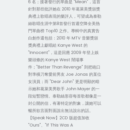
6 名；接著發行的單曲是 "Mean"，這首
針對那些批評她在 2010 年葛萊美獎頒獎
典禮上歌唱表現的樂評人，可望成為泰勒
絲歌唱生涯中第8首發行首週空降全美熱
門單曲榜 Top10 之作。專輯中的真實告
白創作還包括：2010 年 MTV 音樂獎頒
獎典禮上獻唱給 Kanye West 的
"Innocent"，這是回應 2009 年登上娛
樂頭條的 Kanye West 鬧場事
件；"Better Than Revenge" 則把砲口
對準橫刀奪愛前男友 Joe Jonas 的某位
女演員；而 "Dear John" 更是明顯的暗
示她和葛萊美男歌手 John Mayer 的一
段短暫戀情。泰勒絲形容每首歌都像是一
封公開的信，有著特定的對象，讓她可以
暢所欲言面對面說出無法說出的話。
【Speak Now】2CD 版超值加收
"Ours"、"If This Was A