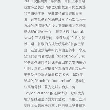
7000 次的網路下載銷售，單曲上市首週
就空降全美熱門數位歌曲榜冠軍與全美熱
門單曲榜季軍，單曲累積銷售突破百萬
張，這首歌是泰勒絲在經歷了兩次以分手
收場的感情關係之後，期望能找到跳脫傷
感結局的愛的告白。 最新大碟【Speak
Now】正式發行前，泰勒絲從 10 月初就
以一週一首歌的方式陸續推出3首數位單
曲，在這波炒熱專輯的單曲造勢中，率先
登場的是同名標題曲 "Speak Now"，寫
的是泰勒絲想幫姐妹淘贏回前男友的搶婚
計劃，這首甜蜜風趣的單曲首週即攻佔全
美數位榜亞軍與單曲榜第 8 名；緊跟著
登場的 "Back To December"，是泰勒
絲寫給電影「暮光之城」狼人主角
Taylor Lautner 的道歉情歌，歌中大方
坦承是她錯過了對方的愛意，甫推出立刻
空降全美數位榜冠軍，同時登上單曲榜第