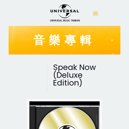
音樂專輯
Speak Now
(Deluxe
Edition)