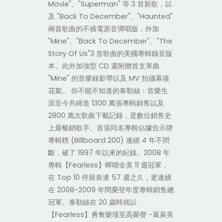
Movie"、"Superman" 等 3 首新歌，以
及 "Back To December"、"Haunted"
兩首歌曲的不插電原音彈唱版，外加
"Mine"、"Back To December"、"The
Story Of Us"3 首歌曲的美國專輯錄音版
本。此外加強型 CD 還附贈首支單曲
"Mine" 的音樂錄影帶以及 MV 拍攝幕後
花絮。 你不能不知道的泰勒絲：音樂生
涯至今共締造 1300 萬張專輯銷售以及
2800 萬次歌曲下載記錄，是數位銷售史
上最暢銷歌手。首張同名專輯佔據告示牌
專輯榜 (Billboard 200) 連續 4 年不間
斷，破了 1997 年以來的紀錄。2008 年
專輯【Fearless】蟬聯全美 11 週冠軍，
在 Top 10 停留長達 57 週之久，更連續
在 2008-2009 年間榮登年度專輯銷售總
冠軍。泰勒絲在 20 歲時就以
【Fearless】勇奪樂壇至高榮譽 -葛萊美