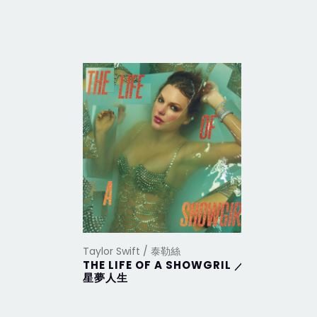
Taylor Swift / 泰勒絲
Taylor Sw
THE LIFE OF A SHOWGRIL ／
THE TO
星夢人生
DEPAR
部