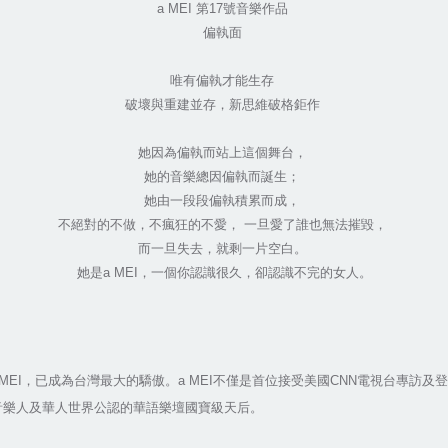
a MEI 第17號音樂作品
偏執面
唯有偏執才能生存
破壞與重建並存，新思維破格鉅作
她因為偏執而站上這個舞台，
她的音樂總因偏執而誕生；
她由一段段偏執積累而成，
不絕對的不做，不瘋狂的不愛， 一旦愛了誰也無法摧毀，
而一旦失去，就剩一片空白。
她是a MEI，一個你認識很久，卻認識不完的女人。
MEI，已成為台灣最大的驕傲。a MEI不僅是首位接受美國CNN電視台專訪
體、音樂人及華人世界公認的華語樂壇國寶級天后。