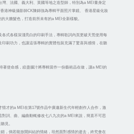
、台灣、法國、義大利、英國等地之造型師，特別為a MEI量身定
香港神級攝影師CK陳錦強為專輯平面照片掌鏡、 香港星級化妝
的大膽髮色，打造前所未有的a MEI全新樣貌。
及各式各樣深淺亮白的印刷手法，專輯歌詞內頁更破天荒使用每
生印刷功力，也讓這張專輯的實體包裝充滿了驚喜與感情，在聽
持著使命感，絞盡腦汁將專輯當作一份藝術品在做，讓a MEI的
才惜才的a MEI在第17號作品中廣邀新生代年輕創作人合作，激
詞、曲、編曲動輒修改七八九次的a MEI來說，簡直不可思
迷聽見。
誰錯，倘若能放開糾結的情緒，坦然面對感情的逝去，終究會在