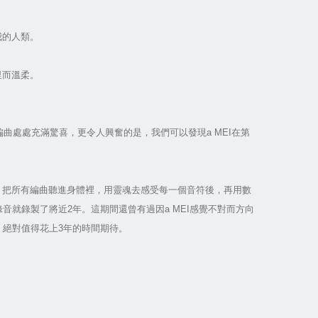
我的人類。
里而溫柔。
編曲處處充滿驚喜，更令人興奮的是，我們可以發現a MEI在第
，把所有編曲聽進身體裡，用靈魂去感受每一個音符後，再用數
音就錄製了將近2年。這期間還曾有過因a MEI感覺不對而方向
品，絕對值得花上3年的時間期待。