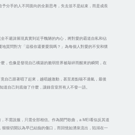
能給予分手的人不同面向的全新思考，失去並不是結束，而是成長
完全不避諱展現真實到近乎醜陋的內心，將對愛的霸道自私和佔
覆地質問對方「這樣你還要愛我嗎？」為每個人對愛的不安和懷
什麼，也像是發現自己構築的脆弱世界被敲碎而醒來的瞬間，在
聽著竟自己跟著唱了起來，越唱越激動，甚至差點喘不過氣，最後
也不知道自己到底做了什麼，讓錄音室所有人不發一語。
，不需說服，只需全部相信。作為開門歌曲，a MEI看似反其道
，狠狠切開以為早已結痂的傷口，而回憶如湧泉流出，陷溺在一