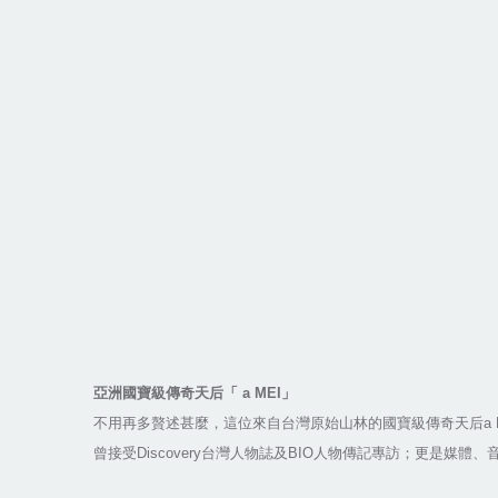
亞洲國寶級傳奇天后「 a MEI」
不用再多贅述甚麼，這位來自台灣原始山林的國寶級傳奇天后a 
曾接受Discovery台灣人物誌及BIO人物傳記專訪；更是媒