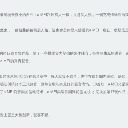
最脆弱最微小的自己；a MEI跟所有人一樣，只是個人類，一個充滿情緒與自
魔鬼，一個扭曲的偏執裏人格。這也會是你從未聽過的a MEI，瘋狂、歇斯底
久的第17號音樂作品；除了一字排開實力堅強的製作陣容，每首歌曲風格迥異，
 MEI的真實聲音。
I更加肆無忌憚地沉浸在錄音室中，每天就算不錄音，也待在錄音間內聽歌、練歌
法與情緒才正式錄音，讓每首歌能有最好的聲音表情。10首歌，a MEI光是錄
 MEI對音樂的偏執苛求，a MEI與製作團隊耗盡 心力才完成的第17號作
視覺上更是大膽創新，驚喜不斷。