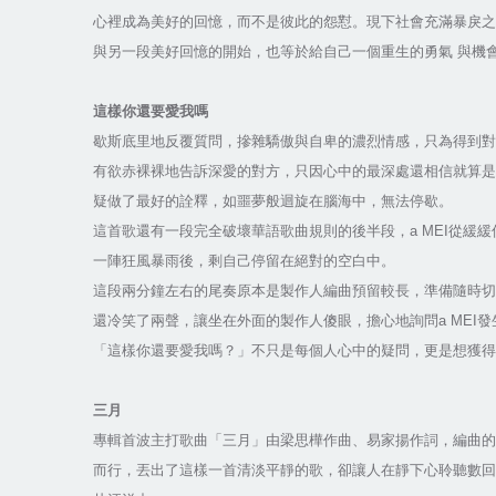
心裡成為美好的回憶，而不是彼此的怨懟。現下社會充滿暴戾之
與另一段美好回憶的開始，也等於給自己一個重生的勇氣 與機
這樣你還要愛我嗎
歇斯底里地反覆質問，摻雜驕傲與自卑的濃烈情感，只為得到對
有欲赤裸裸地告訴深愛的對方，只因心中的最深處還相信就算是
疑做了最好的詮釋，如噩夢般迴旋在腦海中，無法停歇。
這首歌還有一段完全破壞華語歌曲規則的後半段，a MEI從
一陣狂風暴雨後，剩自己停留在絕對的空白中。
這段兩分鐘左右的尾奏原本是製作人編曲預留較長，準備隨時切掉
還冷笑了兩聲，讓坐在外面的製作人傻眼，擔心地詢問a MEI
「這樣你還要愛我嗎？」不只是每個人心中的疑問，更是想獲得
三月
專輯首波主打歌曲「三月」由梁思樺作曲、易家揚作詞，編曲的極
而行，丟出了這樣一首清淡平靜的歌，卻讓人在靜下心聆聽數回