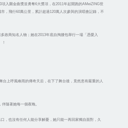
圍金曲獎並勇奪6大獎項，在2011年起開跑的AMeiZING世
市，飛行60萬公里，累計超過120萬人次參與的演唱會記錄，不
多政商知名人物；她在2013年底自掏腰包舉行一場「憑愛入
」！
在舞台上呼風喚雨的傳奇天后，在下了舞台後，竟然患有嚴重的人
，伴隨著她每一個夜晚。
出口，也沒有任何人能分享解憂，她只能一再回家獨自面對，久