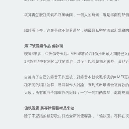
就算再怎麼趾高氣昂呼風喚雨，一個人的時候，還是得面對那個
繼續看下去，這會是你不曾看過的，她最最私密的深處所隱藏的
第17號音樂作品 偏執面
睽違3年多，亞洲傳奇天后a MEI即將於7月份推出眾人期待已
17號作品中有別於以往的唱腔，甚至可以說是前所未見、最貼近a
自從有了自己的錄音工作室後，對錄音本就吹毛求疵的a ME
種不同的唱法詮釋，邊與製作人討論，直到找出最適合這首歌的唱
大改，所有歌曲全部重收的紀錄；一字一句斟酌慢熬、處處充滿了a
偏執視覺 將專輯當藝術品來做
除了不思議的精彩歌曲打造全新聽覺饗宴，「偏執面」專輯在