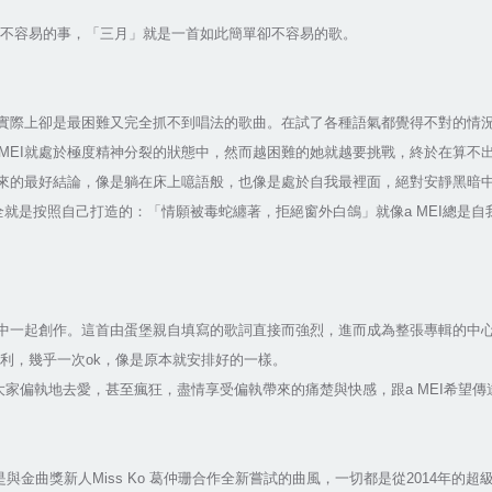
件不容易的事，「三月」就是一首如此簡單卻不容易的歌。
，實際上卻是最困難又完全抓不到唱法的歌曲。在試了各種語氣都覺得不對的情況
 MEI就處於極度精神分裂的狀態中，然而越困難的她就越要挑戰，終於在算不
得出來的最好結論，像是躺在床上噫語般，也像是處於自我最裡面，絕對安靜黑
le完全就是按照自己打造的：「情願被毒蛇纏著，拒絕窗外白鴿」就像a MEI總
輯中一起創作。這首由蛋堡親自填寫的歌詞直接而強烈，進而成為整張專輯的中心
利，幾乎一次ok，像是原本就安排好的一樣。
大家偏執地去愛，甚至瘋狂，盡情享受偏執帶來的痛楚與快感，跟a MEI希望
與金曲獎新人Miss Ko 葛仲珊合作全新嘗試的曲風，一切都是從2014年