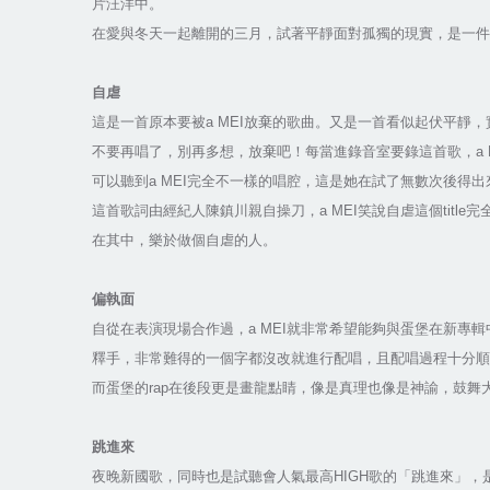
片汪洋中。
在愛與冬天一起離開的三月，試著平靜面對孤獨的現實，是一
自虐
這是一首原本要被a MEI放棄的歌曲。又是一首看似起伏平靜
不要再唱了，別再多想，放棄吧！每當進錄音室要錄這首歌，a
可以聽到a MEI完全不一樣的唱腔，這是她在試了無數次後
這首歌詞由經紀人陳鎮川親自操刀，a MEI笑說自虐這個tit
在其中，樂於做個自虐的人。
偏執面
自從在表演現場合作過，a MEI就非常希望能夠與蛋堡在新專
釋手，非常難得的一個字都沒改就進行配唱，且配唱過程十分順
而蛋堡的rap在後段更是畫龍點睛，像是真理也像是神諭，鼓舞
跳進來
夜晚新國歌，同時也是試聽會人氣最高HIGH歌的「跳進來」，是