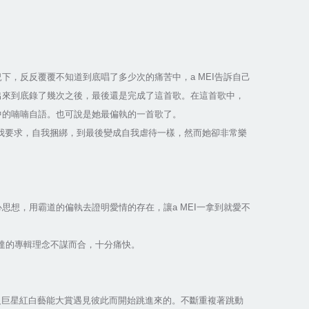
下，反反覆覆不知道到底唱了多少次的痛苦中，a MEI告訴自己
出來到底錄了幾次之後，最後還是完成了這首歌。在這首歌中，
暗中的喃喃自語。也可說是她最偏執的一首歌了。
是自我要求，自我捆綁，到最後變成自我虐待一樣，然而她卻非常樂
思想，用霸道的偏執去證明愛情的存在，讓a MEI一拿到就愛不
傳達的專輯理念不謀而合，十分痛快。
的超級巨星紅白藝能大賞遇見彼此而開始跳進來的。不斷重複著跳動