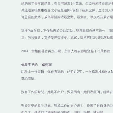
她的例年專輯總銷量，在台灣超過1千萬張、全亞洲累積更達到有5千
界巡迴演唱會更在台北小巨蛋連開8場創下嶄新記錄，至今無人能
可思議的數字，成為華語樂壇最驚艷、最瘋狂、單次巡演最多
這樣的a MEI，不僅熱衷於公益活動，態度親切自然不造作，
場」的音樂會，支持愛也聲援多元成家，讓所有同志朋友感動萬分
2014，當她的聲音再次出現，所有人都安靜地豎起了耳朵聆聽
你看不見的 ─ 偏執面
距離上一張專輯「你在看我嗎」已將近3年，一向低調神祕的a
群恐懼症。
沒有工作的時間，她足不出戶，深居簡出；她日夜顛倒，經常
對於音樂的吹毛求疵、對於工作的盡心盡力、換來了對自身的巨
而久之，便造就了她瘋狂的偏執面：固執、躁鬱、神經質。