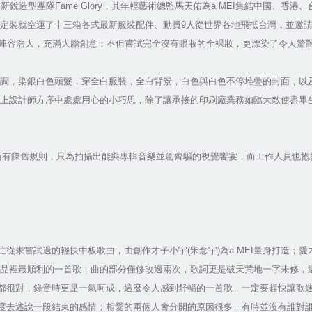
造型團隊Fame Glory，其年輕藝術總監馬天佑為a MEI集結中國、香港
定裝就空運了十三箱各式最新服裝配件、動員9人從世界各地飛抵台灣，並邀請
儒，陣容浩大，充滿大膽創意；不但嘗試完全沒有眼妝的全裸妝，更漂染了令人驚艷
調，染銀白色頭髮，穿全白服裝，全白背景，白色與白色不停堆疊的封面，以
上設計師方序中處處用心的小巧思，除了讓承接的印刷廠業務如臨大敵使盡畢
棄所有陳舊規則，只為拍攝出能與專輯音樂並駕齊驅的視覺饗宴，而工作人員也抱
往從未嘗試過的輕快中板歌曲，由創作才子小宇(宋念宇)為a MEI量身打造；愛
品裡最順利的一首歌，曲的部分僅修改過兩次，歌詞更是破天荒地一字未修，這對
字眼都很對，錄音時更是一氣呵成，這麼令人感到舒暢的一首歌，一定要趕快讓歌
熟角度去述說一段結束的感情；相愛的兩個人會分開的原因很多，有時並沒有誰對