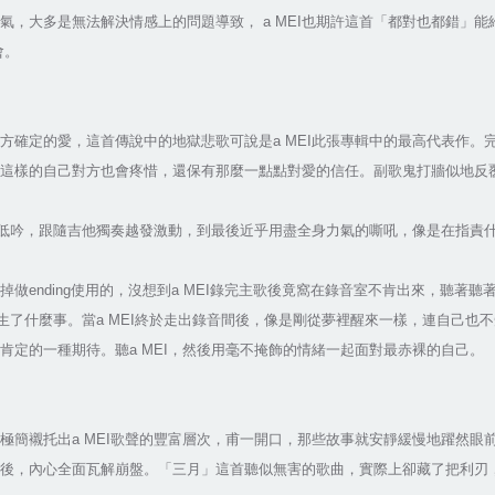
氣，大多是無法解決情感上的問題導致， a MEI也期許這首「都對也都錯」
會。
方確定的愛，這首傳說中的地獄悲歌可說是a MEI此張專輯中的最高代表作。
這樣的自己對方也會疼惜，還保有那麼一點點對愛的信任。副歌鬼打牆似地反
緩緩低吟，跟隨吉他獨奏越發激動，到最後近乎用盡全身力氣的嘶吼，像是在指責
做ending使用的，沒想到a MEI錄完主歌後竟窩在錄音室不肯出來，聽著
發生了什麼事。當a MEI終於走出錄音間後，像是剛從夢裡醒來一樣，連自己
肯定的一種期待。聽a MEI，然後用毫不掩飾的情緒一起面對最赤裸的自己。
簡襯托出a MEI歌聲的豐富層次，甫一開口，那些故事就安靜緩慢地躍然眼前
後，內心全面瓦解崩盤。「三月」這首聽似無害的歌曲，實際上卻藏了把利刃