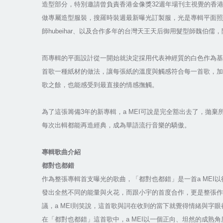
造型部分，特別邀請曾負責香港金像獎32週年場刊主視覺的香港新銳
做專屬造型服裝，搜羅時裝週最新曝光訂製服，光是專輯平面照
師hubeihar、以及合作多年的台灣天王天后御用髮型師魏伯
而專輯的平面設計從一開始就決定採用代表神經質的白色作為基
首歌一種紙材的做法，讓每張紙的溫度與觸感符合每一首歌，加
歌之餘，也能感受到最直接的情感撫觸。
為了這張籌備3年的新專輯，a MEI可說是完全豁出去了，拋
每次出輯都能再造經典，成為華語流行音樂的驕傲。
專輯歌曲介紹
都對也都錯
作為整張專輯首支曝光的歌曲，「都對也都錯」是一首a MEI以
發出全然不同的能量與火花，而跟小宇的首度合作，更是整張作
議，a MEI則笑說，這首歌與詞在收到的當下就覺得情緒與
在「都對也都錯」這首歌中，a MEI以一個正向、坦然的成