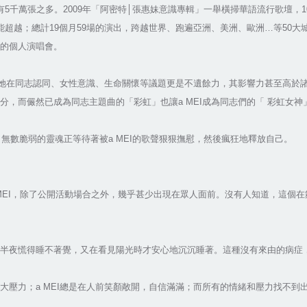
萬張之多。2009年「阿密特│張惠妹意識專輯」一舉橫掃華語流行歌壇，10項入
超越；總計19個月59場的演出，跨越世界、跑遍亞洲、美洲、歐洲…等50大城
場的個人演唱會。
而她在同志認同、女性意識、生命關懷等議題更是不遺餘力，其影響力甚至高於諸
，而儼然已成為同志主題曲的「彩虹」也讓a MEI成為同志們的「 彩虹女神
；無數脆弱的靈魂正等待著被a MEI的歌聲狠狠撫慰，然後瘋狂地釋放自己。
 MEI，除了公開活動場合之外，幾乎甚少出現在眾人面前。沒有人知道，這個
在半夜慌得睡不著覺，又在看見陽光時才安心地沉沉睡著。這種沒有來由的病症
大壓力；a MEI總是在人前笑顏敞開，自信滿滿；而所有的情緒和壓力找不到