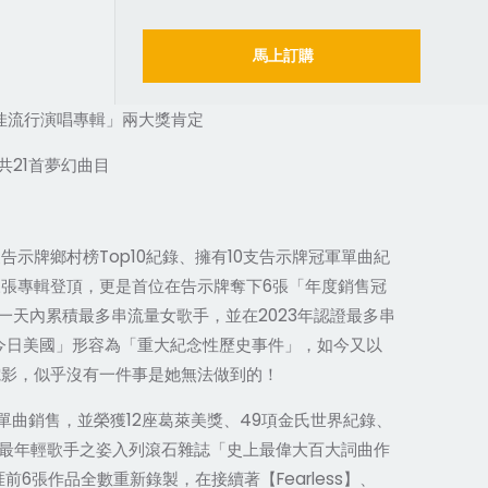
馬上訂購
佳流行演唱專輯」兩大獎肯定
21
共
首夢幻曲目
Top10
10
支告示牌鄉村榜
紀錄、擁有
支告示牌冠軍單曲紀
6
三張專輯登頂，更是首位在告示牌奪下
張「年度銷售冠
2023
一天內累積最多串流量女歌手，並在
年認證最多串
今日美國」形容為「重大紀念性歷史事件」，如今又以
電影，似乎沒有一件事是她無法做到的！
12
49
單曲銷售，並榮獲
座葛萊美獎、
項金氏世界紀錄、
最年輕歌手之姿入列滾石雜誌「史上最偉大百大詞曲作
6
Fearless
涯前
張作品全數重新錄製，在接續著【
】、