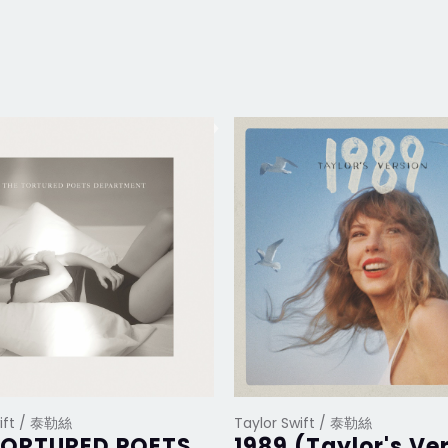
wift / 泰勒絲
Taylor Swift / 泰勒絲
TORTURED POETS
1989 (Taylor's Ve