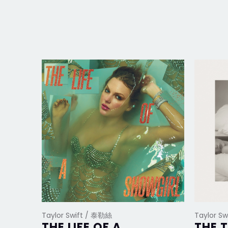
Taylor Swift / 泰勒絲
Taylor S
THE LIFE OF A
THE 