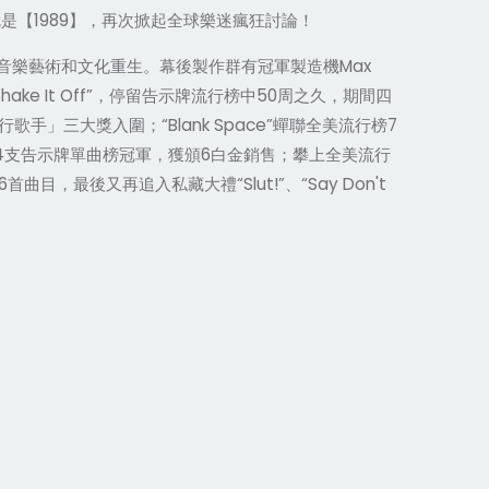
1989
就是【
】，再次掀起全球樂迷瘋狂討論！
Max
音樂藝術和文化重生。幕後製作群有冠軍製造機
hake It Off”
50
，停留告示牌流行榜中
周之久，期間四
“Blank Space”
7
行歌手」三大獎入圍；
蟬聯全美流行榜
4
6
支告示牌單曲榜冠軍，獲頒
白金銷售；攀上全美流行
6
“Slut!”
“Say Don't
首曲目，最後又再追入私藏大禮
、
。