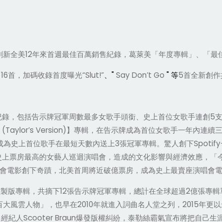
12
刷新全美
年來首週最佳百萬銷售紀錄，葛萊美「年度專輯」、「最
16
“Slut!”
"
Say Don’t Go
"
5
曲
首，加碼收錄首度曝光
、
等
首全新創作
5
紀錄，包括告示牌冠軍周數最多女歌手頭銜
、
史上首位女歌手連創
 (Taylor’s Version)
】專輯，在告示牌成為首位女歌手一年內連續
3
Spotify
成為史上首位歌手在最短天數內送上
張冠軍專輯。驚人創下
史上票房最高的女藝人巡迴演唱會，造成的文化影響與經濟效應，「
會電影創下奇蹟，北美首周將近破億票房，成為史上最賣座演唱會
12
2
重製版專輯，共摘下
張告示牌冠軍專輯，總計在全球超過
億張專輯
2010
2015
百大風雲人物」，也早在
年就進入詞曲名人堂之列，
年更以
Scooter Braun
名經紀人
爆發版權糾紛，泰勒絲霸氣宣布將把自己生