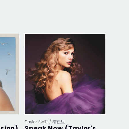
Taylor Swift / 泰勒絲
Taylor S
rsion)
Speak Now (Taylor's
Midn