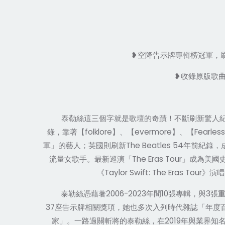
❥
空降告示牌專輯榜冠軍，
❥
收錄原版歌
泰勒絲這三個字就是歌壇的奇蹟
！
不斷刷新驚人
folklore
evermore
Fearless
錄，靠著【
】、【
】、【
The Beatles 54
軍」的藝人；英國則刷新
年前紀錄，
The Eras Tour
流量女歌手。最新巡演「
」成為美國
Taylor Swift: The Eras Tour
《
》演唱
2006-2023
10
3
泰勒絲憑藉著
年間
張專輯，與
張
37
座告示牌相關獎項
，
她也多次入列時代雜誌「年度
2019
家」。一路過關斬將的泰勒絲，在
年與業界知