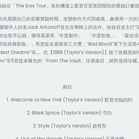
The Eras Tour
勒絲在「
」洛杉磯場上驚喜官宣第四階段的重錄計畫
在此展開自己的音樂實驗時期，改變創作方式與曲風，象徵再一次的
Jack Antonoff
“S
樂製作人好友
首次在專輯上的合作。收錄首波主打
的女歌手記錄，獲得葛萊美「年度製作」、「年度歌曲」、「最佳流
0
“Bad Blood”
首經典歌曲」，再度提名葛萊美三大獎；
拿下生涯第
ldest Dreams”
…
1989 (Taylor’s Version)
1
等
。此【
】除了收藏原始
Go”
5
From The Vault
等
首從未曝光的「
」珍貴曲目
，
絕對值得珍藏
曲目：
1. Welcome to New York (Taylor’s Version)
歡迎光臨紐約
2. Blank Space (Taylor’s Version)
空白
3. Style (Taylor’s Version)
超有型
4. Out of the Woods (Taylor’s Version)
不再迷惘