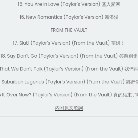
15. You Are in Love (Taylor’s Version)
墜入愛河
16. New Romantics (Taylor’s Version)
新浪漫
FROM THE VAULT
17. Slut! (Taylor’s Version) (From the Vault)
蕩婦！
18. Say Don’t Go (Taylor’s Version) (From the Vault)
答應別走
That We Don’t Talk (Taylor’s Version) (From the Vault)
我們
. Suburban Legends (Taylor’s Version) (From the Vault)
鄉野
Is It Over Now? (Taylor’s Version) (From the Vault)
真的結束了
內附原文歌詞