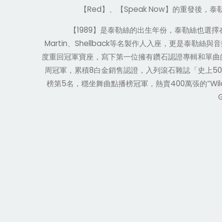
Red
Speak Now
【
】、【
】的重發後，泰
1989
【
】是泰勒絲的出生年份，泰勒絲也選擇
Martin
Shellback
、
等名製作人入座，更是泰勒絲與音
度重回冠軍寶座，寫下第一位擁有鑽石認證專輯和單曲
8
50
周冠軍，累積
白金銷售認證，入列滾石雜誌「史上
5
400
“Wi
榜第
名，穩坐舞曲點播榜冠軍，熱賣
萬張的