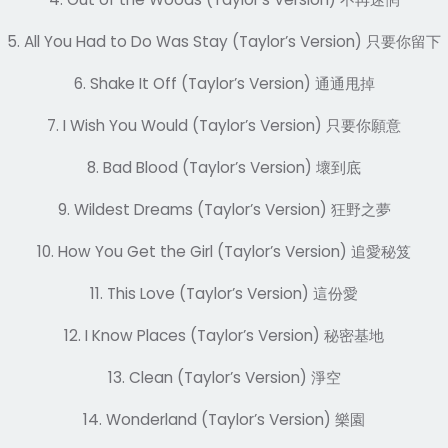
5. All You Had to Do Was Stay (Taylor’s Version)
只要你留下
6. Shake It Off (Taylor’s Version)
通通甩掉
7. I Wish You Would (Taylor’s Version)
只要你願意
8. Bad Blood (Taylor’s Version)
壞到底
9. Wildest Dreams (Taylor’s Version)
狂野之夢
10. How You Get the Girl (Taylor’s Version)
追愛秘笈
11. This Love (Taylor’s Version)
這份愛
12. I Know Places (Taylor’s Version)
秘密基地
13. Clean (Taylor’s Version)
淨空
14. Wonderland (Taylor’s Version)
樂園