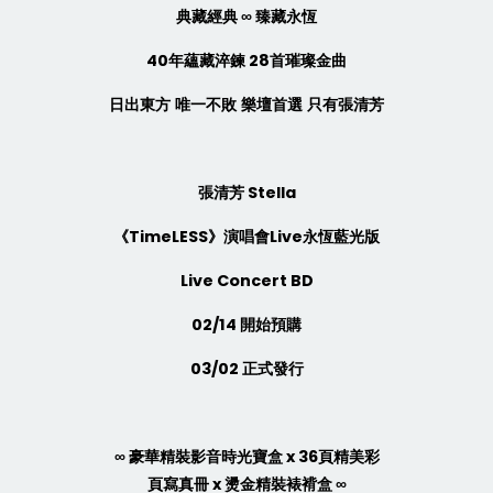
典藏經典
∞
臻藏永恆
40
年蘊藏淬鍊
28
首璀璨金曲
日出東方
唯一不敗
樂壇首選
只有張清芳
張清芳
Stella
《
TimeLESS
》演唱會
Live
永恆藍光版
Live Concert BD
02/14
開始預購
03/02
正式發行
∞
豪華精裝影音時光寶盒
x 36
頁精美彩
頁寫真冊
x
燙金精裝裱褙盒
∞