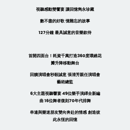
視聽感動雙饗宴
讓回憶雋永珍藏
數不盡的好歌
憶難忘的故事
127
分鐘
最具誠意的音樂款待
首開四面台！耗資千萬打造
360
度環繞花
瓣升降移動舞台
回饋演唱會秒殺誠意
張清芳親任演唱會
藝術總監
6
大主題視聽響宴
49
位樂手演繹全新編
曲
16
位舞者復刻
70
年代排舞
串連與樂迷朋友雙向奔赴的情感
創造彼
此永恆的回憶