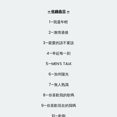
∞
收錄曲目
∞
1—我還年輕
2—激情過後
3—親愛的請不要說
4—串起每一刻
5—MEN’S TALK
6—加州陽光
7—無人熟識
8—你喜歡我的歌嗎
9—你喜歡現在的我嗎
10—歡顏