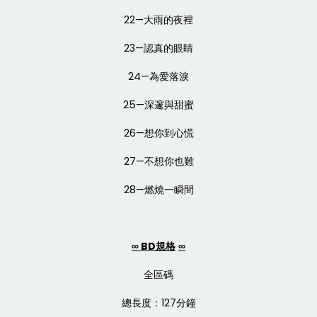
22—大雨的夜裡
23—認真的眼睛
24—為愛落淚
25—深邃與甜蜜
26—想你到心慌
27—不想你也難
28—燃燒一瞬間
∞ BD
規格
∞
全區碼
總長度：127分鐘