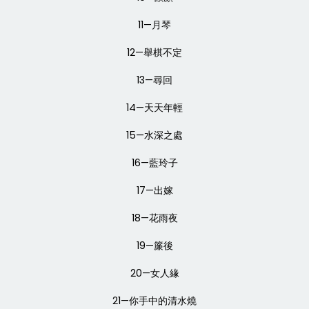
11—月琴
12—舉棋不定
13—尋回
14—天天年輕
15—水深之處
16—藍玲子
17—出嫁
18—花雨夜
19—簾後
20—女人緣
21—你手中的清水燒