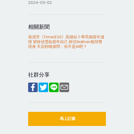
2024-03-02
相關新聞
張清芳《TimeLESS》高雄站卜學亮揭當年溫
情 望徐佳瑩如當年自己 帥兒Nathan無預警
現身 天后秒噴淚問：你不是AI吧？
社群分享
馬上訂購