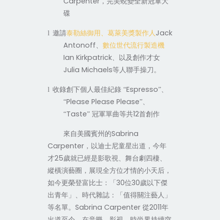
Carpenter
，完美蛻變全新冠軍大
碟
Jack
l
邀請
泰勒絲御用、葛萊美獎製作人
Antonoff
、
數位世代流行製造機
Ian Kirkpatrick
、以及創作才女
Julia Michaels
等人聯手操刀。
Espresso
l
收錄創下個人最佳紀錄
“
”、
Please Please Please
“
”、
Taste
12
“
”
冠軍單曲等共
首創作
Sabrina
來自美國賓州的
Carpenter
，以迪士尼童星出道，今年
25
才
歲就已經是影歌視、舞台劇四棲、
縱橫演藝圈，展現全方位才情的小天后，
30
30
如今更榮登富比士：「
位
歲以下傑
出青年」、時代雜誌：「值得關注藝人」
Sabrina Carpenter
2011
等名單。
從
年
出道至今，在音樂、影視、時尚界持續突