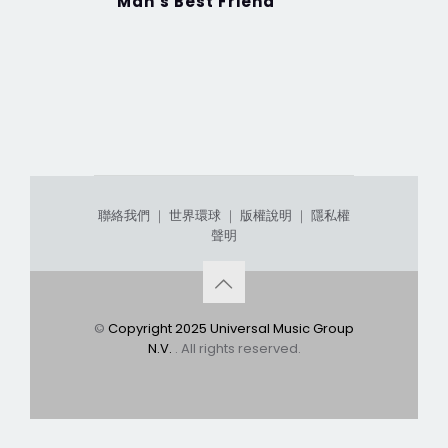
Man's Best Friend
SHORT N
微甜 加
聯絡我們
｜
世界環球
｜
版權說明
｜
隱私權
聲明
©
Copyright 2025 Universal Music Group
N.V.
. All rights reserved.