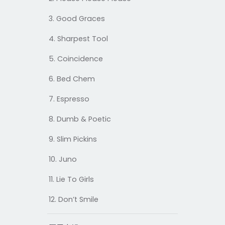
3. Good Graces
4. Sharpest Tool
5. Coincidence
6. Bed Chem
7. Espresso
8. Dumb & Poetic
9. Slim Pickins
10. Juno
11. Lie To Girls
12. Don’t Smile