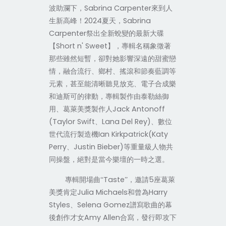
Sabrina Carpenter
波助瀾下，
來到人
2024
Sabrina
生新高峰！
夏天，
Carpenter
祭出全新蛻變的最新大碟
Short n' Sweet
【
】，專輯名稱象徵著
那些雖然短暫，卻對她影響深遠的甜蜜戀
情，融合流行、鄉村、搖滾和節奏藍調等
元素，甚至能清晰聽見放克、電子合成樂
和迪斯可的律動，專輯製作由泰勒絲御
Jack Antonoff
用、葛萊美獎製作人
(Taylor Swift
Lana Del Rey)
、
、數位
Ian Kirkpatrick(Katy
世代流行製造機
Perry
Justin Bieber)
、
等重量級人物共
同操盤
，
絕對是當今樂壇的一時之選。
Taste
5
專輯開場曲“
”，邀請
座葛萊
Julia Michaels
Harry
美獎肯定
和曾為
Styles
Selena Gomez
、
譜寫歌曲的幕
Amy Allen
後創作才女
合寫，發行即攻下