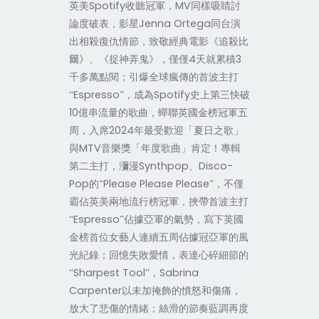
Spotify
MV
英美
收聽冠軍，
同樣吸睛討
Jenna Ortega
論度破表，影星
同台演
出相殺復仇情節，致敬經典電影《追殺比
4
3
爾》、《捉神弄鬼》，僅僅
天就累積
千多萬點閱；引爆全球瘋傳的首波主打
Espresso
Spotify
“
”，成為
史上第三快破
10
億串流量的歌曲，蟬聯英國金榜冠軍五
2024
周，入席
年最受歡迎「夏日之歌」
MTV
與
音樂獎「年度歌曲」肯定！專輯
Synthpop
Disco-
第二主打，瀰漫
、
Pop
Please Please Please
的“
”，不僅
霸佔英美兩地流行榜冠軍，挾帶首波主打
Espresso
“
”佔據亞軍的氣勢，寫下英國
金榜首位女藝人連續五周佔據冠亞軍的風
光紀錄；回憶失敗愛情，表達心碎細節的
Sharpest Tool
Sabrina
“
”，
Carpenter
以未加掩飾的憤怒和傷痛，
放大了悲傷的情緒；絲滑的節奏藍調再度