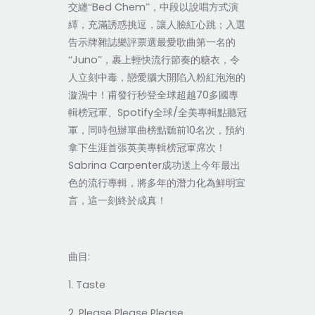
Bed Chem
交纏“
”，中段以說唱方式演
繹，充滿誘惑挑逗，讓人臉紅心跳；入選
告示牌雜誌樂評票選最愛歌曲第一名的
Juno
“
”，裹上輕快流行節奏的糖衣，令
人立刻中毒，戀愛腦大開陷入粉紅泡泡的
70
漩渦中！甫發行秒登全球超越
多國專
Spotify
/
輯榜冠軍、
全球
全美專輯點聽冠
10
軍，同時包辦單曲榜點聽前
名次，預約
拿下生涯首張英美專輯榜冠軍席次！
Sabrina Carpenter
成功送上今年最出
色的流行專輯，將多年的潛力化為鮮明宣
言，這一刻終於成真！
:
曲目
1. Taste
2. Please Please Please