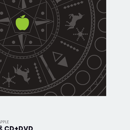
APPLE
盤 CD+DVD