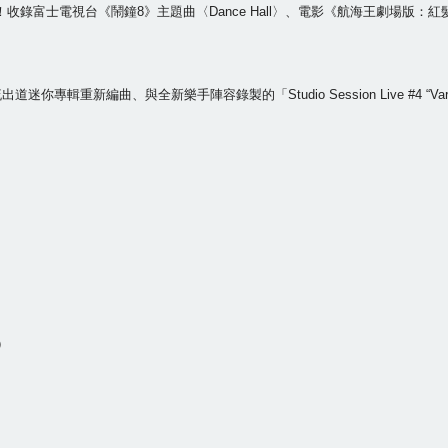
發行！收錄富士電視台《鬧鐘8》主題曲〈Dance Hall〉、電影《航海王劇場版：
道迷你專輯重新編曲、與全新樂手陣容錄製的「Studio Session Live #4 
a）