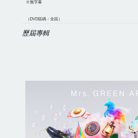
※無字幕
（DVD區碼：全區）
歷屆專輯