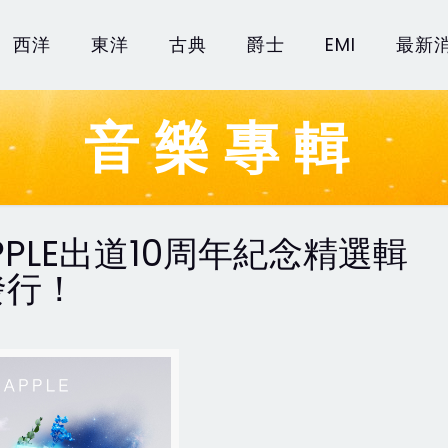
西洋
東洋
古典
爵士
EMI
最新
音樂專輯
N APPLE出道10周年紀念精選輯
發行！