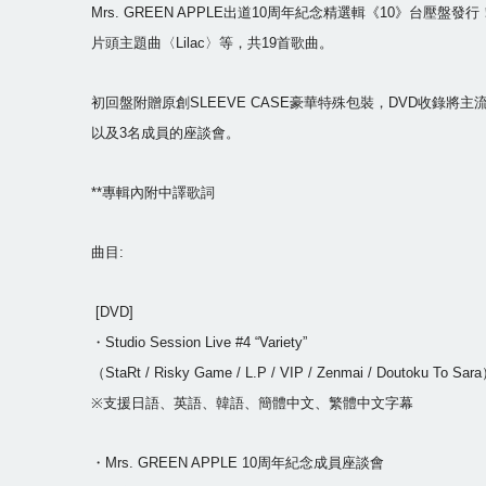
Mrs. GREEN APPLE出道10周年紀念精選輯《10》台壓盤
片頭主題曲〈Lilac〉等，共19首歌曲。
初回盤附贈原創SLEEVE CASE豪華特殊包裝，DVD收錄將主流出
以及3名成員的座談會。
**專輯內附中譯歌詞
曲目:
[DVD]
・Studio Session Live #4 “Variety”
（StaRt / Risky Game / L.P / VIP / Zenmai / Doutoku To Sar
※支援日語、英語、韓語、簡體中文、繁體中文字幕
・Mrs. GREEN APPLE 10周年紀念成員座談會