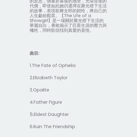
的反思，側重於幕後的感受，光環背後的
代價，即使如此她仍選擇在聚光燈下生活
的故事，表現歌舞女郎的韌性，將自己的
人生獻給觀眾。【
The Life of a
Showgirl
】是一場關於聚光燈下生活的
華麗自白，勇敢揭示了巨星生涯的壓力與
犧牲，同時歌頌找到真愛的喜悅。
曲目
:
1.The Fate of Ophelia
2.Elizabeth Taylor
3.Opalite
4.Father Figure
5.Eldest Daughter
6.Ruin The Friendship