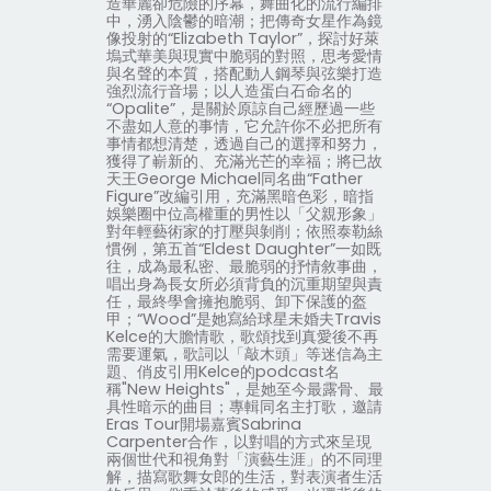
造華麗卻危險的序幕，舞曲化的流行編排
中，湧入陰鬱的暗潮；把傳奇女星作為鏡
像投射的“
Elizabeth Taylor
”，探討好萊
塢式華美與現實中脆弱的對照，思考愛情
與名聲的本質，搭配動人鋼琴與弦樂打造
強烈流行音場；以人造蛋白石命名的
“
Opalite
”，是關於原諒自己經歷過一些
不盡如人意的事情，它允許你不必把所有
事情都想清楚，透過自己的選擇和努力，
獲得了嶄新的、充滿光芒的幸福；將已故
天王
George Michael
同名曲“
Father
Figure
”改編引用，充滿黑暗色彩，暗指
娛樂圈中位高權重的男性以「父親形象」
對年輕藝術家的打壓與剝削；依照泰勒絲
慣例，第五首“
Eldest Daughter
”一如既
往，成為最私密、最脆弱的抒情敘事曲，
唱出身為長女所必須背負的沉重期望與責
任，最終學會擁抱脆弱、卸下保護的盔
甲；“
Wood
”是她寫給球星未婚夫
Travis
Kelce
的大膽情歌，歌頌找到真愛後不再
需要運氣，歌詞以「敲木頭」等迷信為主
題、俏皮引用
Kelce
的
podcast
名
稱
"New Heights"
，是她至今最露骨、最
具性暗示的曲目；專輯同名主打歌，邀請
Eras Tour
開場嘉賓
Sabrina
Carpenter
合作，以對唱的方式來呈現
兩個世代和視角對「演藝生涯」的不同理
解，描寫歌舞女郎的生活，對表演者生活