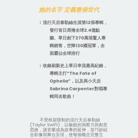
她的名字 定義整個世代
流行天后泰勒絲生涯第
12
張專輯，
l
發行首日席捲全球
2.4
億點
聽、單日創下
270
萬張驚人專
輯銷售，空降
120
國冠軍，全
面霸佔全球排行
收錄刷新史上單日串流最高紀錄，
l
專輯主打
“The Fate of
Ophelia”
，以及與小天后
Sabrina Carpenter
對唱專
輯同名歌曲！
不受框架限制的流行天后泰勒絲
(Taylor Swift)
，以敏銳的洞察力與創意
思維，讓音樂成為故事的延伸，並巧妙結
合影像與舞台呈現，使每個概念完整立