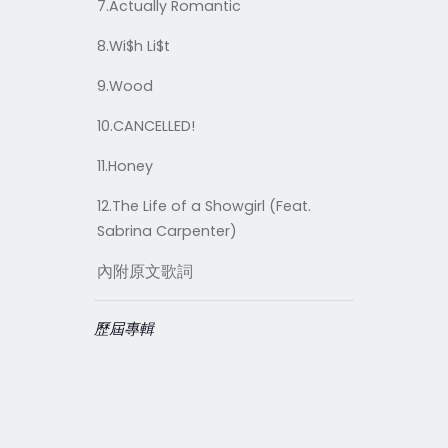
7.Actually Romantic
8.Wi$h Li$t
9.Wood
10.CANCELLED!
11.Honey
12.The Life of a Showgirl (Feat.
Sabrina Carpenter)
內附原文歌詞
歷屆專輯