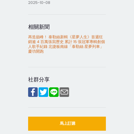
2025-10-08
相關新聞
再造巔峰！ 泰勒絲新輯《星夢人生》首週狂
銷逾 4 百萬張寫歷史 累計 15 張冠軍專輯創個
人歌手紀錄 北捷板南線「泰勒絲 星夢列車」
慶功開跑
社群分享
馬上訂購