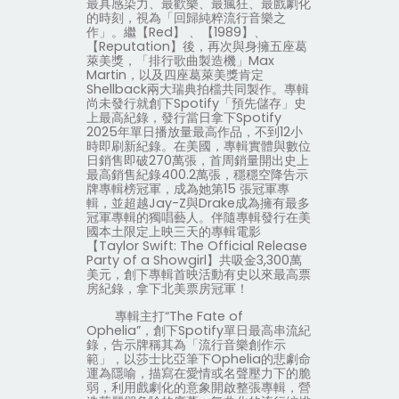
最具感染力、最歡樂、最瘋狂、最戲劇化
的時刻，視為「回歸純粹流行音樂之
作」。繼【
Red
】
、【
1989
】、
【
Reputation
】後，再次與身擁五座葛
萊美獎，「排行歌曲製造機」
Max
Martin
，以及四座葛萊美獎肯定
Shellback
兩大瑞典拍檔共同製作。專輯
尚未發行就創下
Spotify
「預先儲存」史
上最高紀錄，發行當日拿下
Spotify
2025
年單日播放量最高作品，不到
12
小
時即刷新紀錄。在美國，專輯實體與數位
日銷售即破
270
萬張，首周銷量開出史上
最高銷售紀錄
400.2
萬張，穩穩空降告示
牌專輯榜冠軍，成為她第
15
張冠軍專
輯，並超越
Jay-Z
與
Drake
成為擁有最多
冠軍專輯的獨唱藝人。伴隨專輯發行在美
國本土限定上映三天的專輯電影
【
Taylor Swift: The Official Release
Party of a Showgirl
】共吸金
3,300
萬
美元，創下專輯首映活動有史以來最高票
房紀錄，拿下北美票房冠軍！
專輯主打
“
The Fate of
Ophelia
”，創下
Spotify
單日最高串流紀
錄，告示牌稱其為「流行音樂創作示
範」，以莎士比亞筆下
Ophelia
的悲劇命
運為隱喻，描寫在愛情或名聲壓力下的脆
弱，利用戲劇化的意象開啟整張專輯，營