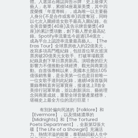
體。入選滾石雜誌與告示牌「史上最偉大
藝人」名單，累積
14
座葛萊美獎，其中四
度榮獲「年度專輯」，成為唯一以主要藝
人身分
(
不是合作或客串
)
四度奪冠，同時
以七次入圍締造女歌手最高入圍紀錄。在
全美音樂獎
(40
座
)
及告示牌音樂獎
(49
座
)
的累計獎項數，創下藝人歷史最高紀
錄。
Spotify
串流量迄今超過
1,114
億次，
成為平台上認證串流量最高藝人。【
The
Eras Tour
】全球票房收入約
22
億美元，
改寫多項高門檻紀錄，包括首位單次巡演
票房破
20
億美元女歌手、打破單場觀眾
紀錄及創下單日票房新高。演唱會的巨大
影響力不僅推動全球經濟、觀光與商業活
動。自首張專輯以來，美國本土開出
1.05
億張銷售量，是全美第一位也是目前唯一
一位女歌手達到此紀錄，連續
14
張首版與
重錄專輯直奔冠軍寶座，接連送上
11
首全
美排行冠軍單曲，並以創新演出、藝術理
念與商業成就，重塑全球音樂產業標準，
堪稱史上最全方位的流行巨星！
有別於偏向民謠的【
Folklore
】和
【
Evermore
】，以及情緒濃厚的
【
Midnights
】和【
The Tortured
Poets Department
】，全新第
12
張大
碟【
The Life of a Showgirl
】充滿活
力、熱情洋溢的能量，泰勒絲回顧人生中