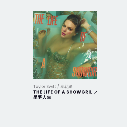
Taylor Swift / 泰勒絲
Taylor Sw
THE LIFE OF A SHOWGRIL ／
THE TO
星夢人生
DEPAR
部