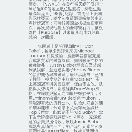
層次。【
SWAG
】在發行當天瞬即登頂全
球超過
100
個地區數位點聽榜，締造生涯
最高串流量
(1.98
億
)
紀錄，首周登上美國
告示牌亞軍，穩坐節奏藍調專輯榜與串流
專輯榜冠軍；同時於英國金榜挺進殿軍席
次，再次展現他穩固的全球號召力，被視
為自【
Purpose
】以來最具創造力與真
誠的一次回歸。
氛圍感十足的開場曲“
All I Can
Take
”，被眾多樂評拿來與
Michael
Jackson
相提並論，層疊嗓音搭配充滿
合成器質感的鍵盤旋律，描繪敏感性格的
種種徵兆，
Justin Bieber
坦言自己曾感
到被誤解，並透過與妻子
Hailey Bieber
的親密關係尋求逃避，最終承認自己已到
了極限；極度簡約主打曲“
Daisies
”，登
上英國冠軍與美國亞軍，僅由電吉他、鼓
點與人聲構成，圍繞經典
Doo-Wop
風
格，在脆弱與堅定之間取得微妙平衡；引
用
Eminem
金曲“
Untitled
”的“
Yukon
”，
簡潔卻有效的流行公式，以恰到好處的細
節增添趣味，分別拿下英美節奏藍調榜
Top 3
席次；獻給妻子的“
Go Baby
”，拿
下告示牌節奏藍調榜
No. 4
席次，充滿愛
意的甜美浪漫情歌，展現
Justin Bieber
成熟與真情的一面；融合流行元素的節奏
藍調作品“
Butterflies
”，旋律真摯而流