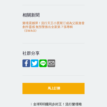
相關新聞
樂壇震撼彈！流行天王小賈斯汀成為父親激發
創作靈感 無預警推出全新第 7 張專輯
《SWAG》
社群分享
馬上訂購
全球
100
國同步封王！流行樂壇唯
l