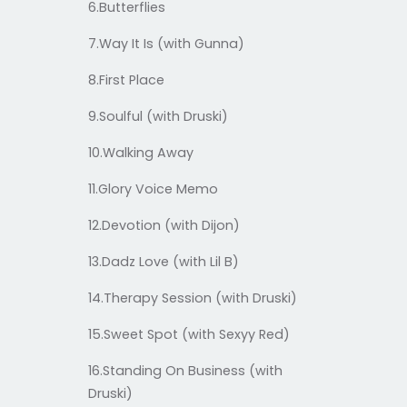
6.Butterflies
7.Way It Is (with Gunna)
8.First Place
9.Soulful (with Druski)
10.Walking Away
11.Glory Voice Memo
12.Devotion (with Dijon)
13.Dadz Love (with Lil B)
14.Therapy Session (with Druski)
15.Sweet Spot (with Sexyy Red)
16.Standing On Business (with
Druski)