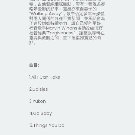
暢，吉他聲線細膩顫動，帶有一種溫柔卻
略帶憂鬱的頻率；靈感亦來自妻子的
“
Walking Away
”，歌中否定多年來媒體
對兩人關係的各種不實新聞，並承諾會為
了這段婚姻持續努力、讓自己變的更好；
福音歌手
Marvin Winans
協助改編演繹
福音經典“
Forgiveness
”，讓整張專輯在
靈魂與救贖之間，畫下溫柔卻震撼的句
點。
曲目
:
1.All I Can Take
2.Daisies
3.Yukon
4.Go Baby
5.Things You Do