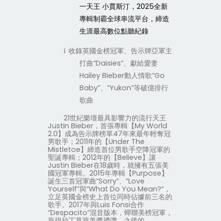
一天王
小賈斯汀，
2025
全新
專輯制霸全球串流平台，締造
生涯最高數位點聽紀錄
收錄英國金榜冠軍、告示牌亞軍主
l
打曲“
Daisies
”、獻給愛妻
Hailey Bieber
動人情歌“
Go
Baby
”、
“
Yukon”
等破億排行
歌曲
21
世紀樂壇最具影響力的流行天王
Justin Bieber
，首張專輯【
My World
2.0
】成為告示牌榜單
47
年來最年輕奪冠
男歌手；
2011
年的【
Under The
Mistletoe
】締造首位男歌手空降冠軍的
聖誕專輯；
2012
年的【
Believe
】讓
Justin Bieber
在
18
歲時，就擁有五張美
國冠軍專輯。
2015
年專輯【
Purpose
】
誕生三首冠軍曲“
Sorry
”、“
Love
Yourself
”與“
What Do You Mean?
”，
立足英國金榜史上首位同時佔據前三名的
歌手。
2017
年與
Luis Fonsi
合作
“
Despacito
”混音版本，蟬聯美榜冠軍，
贏得拉丁葛萊美獎禮讚。之後的