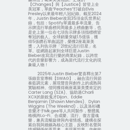
【
Changes
】與【
Justice
】皆登上全
美冠軍，單曲“
Peaches
”打破自
Elvis
Presley
以來最年輕八冠紀錄。截至
2024
年，
Justin Bieber
改寫
35
項金氏世界紀
錄，包括：
Spotify
單週最多串流量、告
示牌流行單曲榜同周最多上榜曲數等，也
是史上第一位在七項告示牌多項指標榜皆
奪冠的藝人。全球銷量突破
1.5
億張，獲
得
5
張鑽石單曲認證，榮獲
2
座葛萊美
獎，入列告示牌「
21
世紀流行巨星」名
單。從網路起家到全球巨星
Justin
Bieber
改寫流行樂的商業紀錄，以跨世
代的音樂影響力，成為當代流行文化的現
象級人物！
2025
年
Justin Bieber
驚喜釋出第
7
張錄音室專輯【
SWAG
】，融合流行與節
奏藍調元素，展現聲音與創作上的成熟與
實驗精神。偕同獲得兩座葛萊美獎肯定的
Carter Lang (SZA)
、協助過
Charli
XCX
的新銳鬼才
Dijon
、
Eddie
Benjamin (Shawn Mendes)
、
Dylan
Wiggins (The Weeknd)
，以及洛杉磯
音樂才子
Mk.gee
等人共同製作，整體風
格橫跨
Lo-Fi
、合成樂、流行、復古靈魂
樂，兼具流暢旋律與內省情感。建構在探
索自我與婚姻為核心主題，反映對名聲與
情感關係的再思考，表現更坦率、內斂的