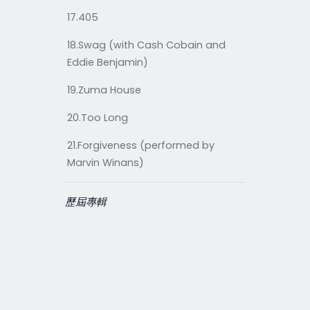
17.405
18.Swag (with Cash Cobain and
Eddie Benjamin)
19.Zuma House
20.Too Long
21.Forgiveness (performed by
Marvin Winans)
歷屆專輯