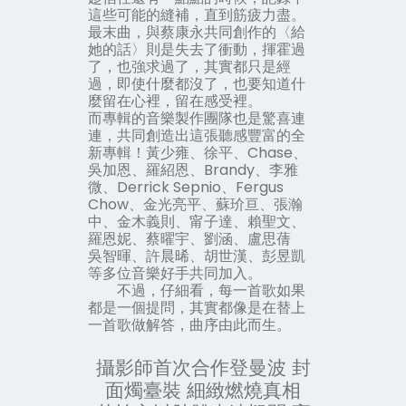
這些可能的縫補，直到筋疲力盡。
最末曲，與蔡康永共同創作的
〈給
她的話〉
則是失去了
衝動
，揮霍過
了，也強求過了，其實都只是經
過，即使什麼都沒了，也要知道什
麼留在心裡，留在感受裡。
而專輯的音樂製作團隊也是驚喜連
連，共同創造出這張聽感豐富的全
新專輯！黃少雍、徐平、Chase、
吳加恩、羅紹恩、Brandy、李雅
微、Derrick Sepnio、Fergus
Chow、金光亮平、蘇玠亘、張瀚
中、金木義則、甯子達、賴聖文、
羅恩妮、蔡曜宇、劉涵、盧思蒨
吳智暉、許晨晞、胡世漢、彭昱凱
等多位音樂好手共同加入。
不過，仔細看，每一首歌如果
都是一個提問，其實都像是在替上
一首歌做解答，曲序由此而生。
攝影師首次合作登曼波 封
面燭臺裝 細緻燃燒真相