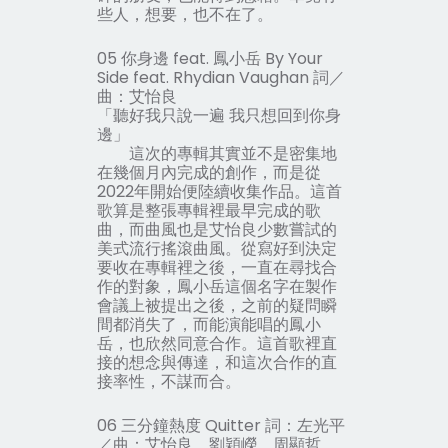
些人，想要，也不在了。
05 你身邊 feat. 鳳小岳 By Your
Side feat. Rhydian Vaughan 詞／
曲：艾怡良
「聽好我只說一遍 我只想回到你身
邊」
這次的專輯其實並不是密集地
在幾個月內完成的創作，而是從
2022年開始便陸續收集作品。這首
歌算是整張專輯裡最早完成的歌
曲，而曲風也是艾怡良少數嘗試的
美式流行搖滾曲風。從寫好到決定
要收在專輯裡之後，一直在尋找合
作的對象，鳳小岳這個名字在製作
會議上被提出之後，之前的疑問瞬
間都消失了，而能演能唱的鳳小
岳，也欣然同意合作。這首歌裡直
接的想念與傳達，和這次合作的直
接率性，不謀而合。
06 三分鐘熱度 Quitter 詞：左光平
／曲：艾怡良、劉穎嶸、周顯哲