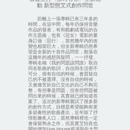
動 新型態艾式創作問世
距離上一張專輯已有三年多的
時間，在這中間，每年仍保持音樂
作品的發表，有和戲劇或電玩的合
作主題曲，也有《惡女》電影的量
身訂做〈惡行〉，當然幾年內的改
變也相當巨大，但全新專輯仍然希
望是全新的十首作品問世，散落在
這幾年的感想與疑問，一一抒發。
專輯名稱《我的問題該問誰》取自
同名歌曲的歌詞，自信與生活密不
可分，很有自信的時候，會質疑自
己的不被選擇。沒有自信的時候，
又會痛苦於自己交出的自己不夠完
整，有些事是問題，但有些問題被
問出來的時候，其實就已經知道答
案了。這次的新專輯嘗試了很多新
的創作方式，目標是希望能夠有更
多節奏性的歌曲產出，近年除了抒
情歌膾炙人口，當然專輯裡也一定
會保留雋永之作，但其實艾怡良也
開始增加Live House巡演與中大型