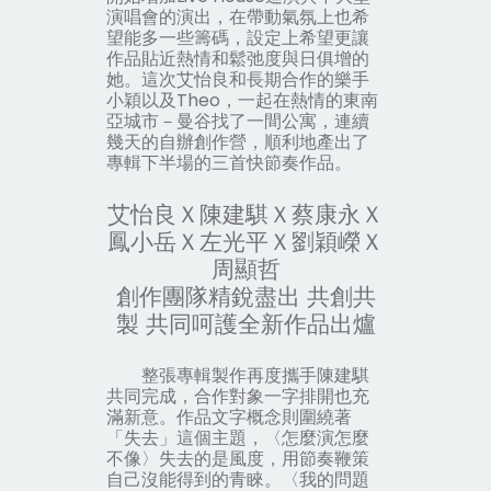
演唱會的演出，在帶動氣氛上也希
望能多一些籌碼，設定上希望更讓
作品貼近熱情和鬆弛度與日俱增的
她。這次艾怡良和長期合作的樂手
小穎以及Theo，一起在熱情的東南
亞城市－曼谷找了一間公寓，連續
幾天的自辦創作營，順利地產出了
專輯下半場的三首快節奏作品。
艾怡良Ｘ陳建騏Ｘ蔡康永Ｘ
鳳小岳Ｘ左光平Ｘ劉穎嶸Ｘ
周顯哲
創作團隊精銳盡出 共創共
製 共同呵護全新作品出爐
整張專輯製作再度攜手陳建騏
共同完成，合作對象一字排開也充
滿新意。作品文字概念則圍繞著
「失去」這個主題，
〈怎麼演怎麼
不像〉
失去的是
風度
，用節奏鞭策
自己沒能得到的青睞。
〈我的問題