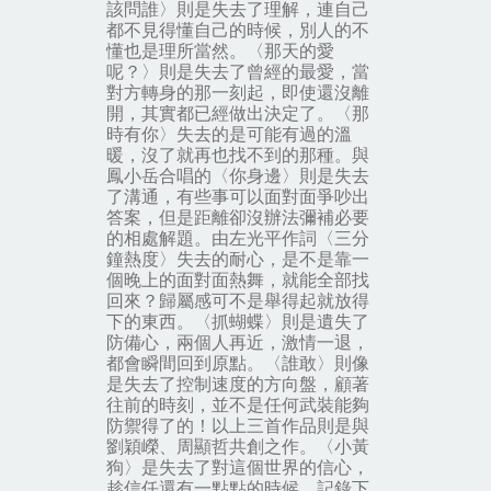
該問誰〉
則是失去了
理解
，連自己
都不見得懂自己的時候，別人的不
懂也是理所當然。
〈那天的愛
呢？〉
則是失去了
曾經的最愛
，當
對方轉身的那一刻起，即使還沒離
開，其實都已經做出決定了。
〈那
時有你〉
失去的是
可能有過的溫
暖
，沒了就再也找不到的那種。與
鳳小岳合唱的
〈你身邊〉
則是失去
了
溝通
，有些事可以面對面爭吵出
答案，但是距離卻沒辦法彌補必要
的相處解題。由左光平作詞
〈三分
鐘熱度〉
失去的
耐心
，是不是靠一
個晚上的面對面熱舞，就能全部找
回來？歸屬感可不是舉得起就放得
下的東西。
〈抓蝴蝶〉
則是遺失了
防備心
，兩個人再近，激情一退，
都會瞬間回到原點。
〈誰敢〉
則像
是失去了
控制速度的方向盤
，顧著
往前的時刻，並不是任何武裝能夠
防禦得了的！以上三首作品則是與
劉穎嶸、周顯哲共創之作。
〈小黃
狗〉
是失去了對這個世界的
信心
，
趁信任還有一點點的時候，記錄下