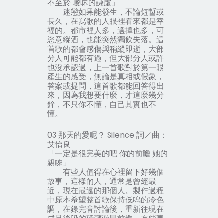
不至於 曖昧的謙虛」
迷戀如果能發生，不論短暫或
長久，在寫歌的人眼裡看來都是幸
福的。都市裡人多，選擇也多，可
恣意縱酒，也能突然獨飲失落。這
首歌的都會感傷與稍縱即逝，大部
分人可能都有過，但大部分人或許
也沒承認過，上一首歌對於第一眼
產生的感受，無論是真相或假象，
答案或提問，這首歌都能回答得出
來，因為我想要什麼，才這麼幾分
鐘，不只你不懂，自己其實也不
懂。
03 那天的愛呢？ Silence 詞／曲：
艾怡良
「一定是很完美的吧 你的前瞻 她的
親睞」
有些人值得在心裡留下好幾個
故事，這樣的人，通常是曾經最
近，現在最遠的那個人。製作過程
中原本希望整首歌保持低鳴的冷色
調，在錄完音討論後，重新往現在