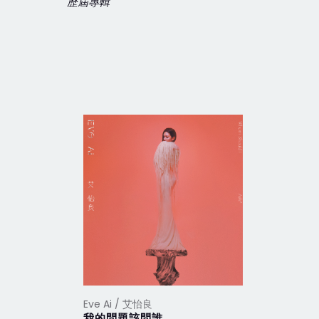
歷屆專輯
Eve Ai / 艾怡良
Eve Ai /
我的問題該問誰
偏偏我卻