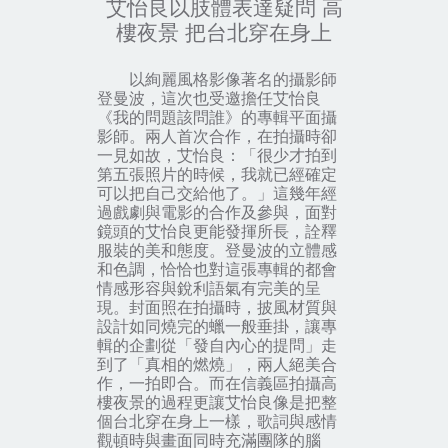
艾怡良以肢體表達疑問 高
樓夜景 把台北穿在身上
以絢麗風格影像著名的攝影師
登曼波，這次也受邀擔任艾怡良
《我的問題該問誰》的專輯平面攝
影師。兩人首次合作，在拍攝時卻
一見如故，艾怡良：「很少才拍到
第五張照片的時候，我就已經確定
可以把自己交給他了。」這幾年經
過戲劇與電影的合作及參與，面對
鏡頭的艾怡良更能發揮所長，詮釋
服裝的美和態度。登曼波的立體感
和色調，恰恰也對這張專輯的都會
情感形容與銳利語氣有完美的呈
現。封面照在拍攝時，披風材質與
設計如同燒完的蠟一般垂掛，讓專
輯的企劃從「發自內心的提問」走
到了「真相的燃燒」，兩人絕美合
作，一拍即合。而在信義區拍攝高
樓夜景的過程更讓艾怡良像是把整
個台北穿在身上一樣，歌詞與感情
觀頓時與畫面同時充滿團隊的腦