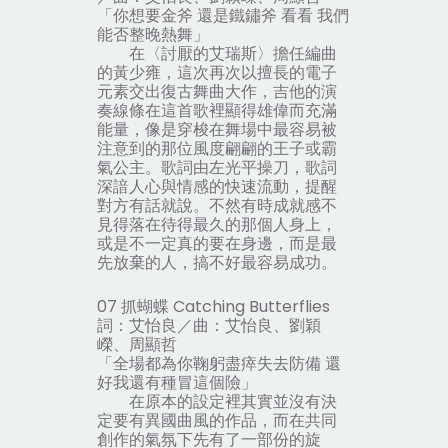
「你想要金斧 還是鐵鏽斧 看看 我們
能否整晚熱舞」
在〈討厭的艾瑞斯〉擔任編曲
的黃少雍，這次再次以擅長的電子
元素交出復古舞曲大作，吉他的演
奏線條在這首歌裡顯得雄偉而充滿
能量，像是穿梭在舞場中最容易被
注意到的那位風度翩翩的王子或霸
氣公主。歌詞由左光平操刀，歌詞
深諳人心與情感的快速流動，提醒
對方有話就說。不然有時成就感不
見得落在待得最久的那個人身上，
或是不一定真的要在身邊，而是最
先放棄的人，搞不好最容易成功。
07 抓蝴蝶 Catching Butterflies
詞：艾怡良／曲：艾怡良、劉穎
嶸、周顯哲
「全場都為你鞠躬盡瘁失去防備 還
好我還有種冒這個險」
在原本的設定裡其實並沒有決
定要有異國曲風的作品，而在共同
創作的氣氛下先有了一部份的旋