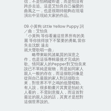
信，不是怕稍縱即逝，而是怕沒有
跨步去追。這是艾怡良自己偏愛的
曲風之一，也是很期待能夠在現場
演出中呈現給大家的作品。
09 小黃狗 Little Yellow Puppy 詞
／曲：艾怡良
「小黃狗 等你看遍這世界所有的美
麗 等你捨得放下不緊要的勇氣 當你
失去沈默 遠去
就大聲歌唱一曲」
略帶東歐民謠氣質的深意之
作，也是這張專輯最後才完成的
歌。情同家人的Pepper對艾怡良來
說已不單純是寵物，而是如同家人
親人一般的存在，而這個歌詞像是
從與自己最親的家人對話擷取出
來，對世界不平之鳴的低聲蠕動。
有人說，很多動畫片其實是拍給大
人看的，不需刻意擬人，而這首對
最近的親人說的話，其實才是想對
這個世界說的。