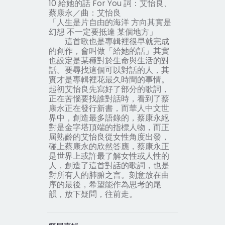
10 給她的話 For You 詞：艾怡良、
蔡康永／曲：艾怡良
「人生是片自由的海洋 方向其實是
幻想 不一定要抵達 某個地方」
這首歌也是專輯裡很早就完成
的創作，會叫做「給她的話」其實
也設定是某種對於生命與生活的對
話。要尋找這個可以對話的人，其
實才是專輯裡花最久時間的事情。
起初艾怡良先寫好了部分的歌詞，
正在苦惱要找誰對話時，看到了蔡
康永正在發行新書，而華人中文世
界中，創造最多語錄的，蔡康永絕
對是金字塔頂端的指標人物，而正
屆熟齡的艾怡良從女性角度出發，
碰上蔡康永的欣然答應，蔡康永正
是世界上或許最了解女性或人性的
人，創造了這首對話的歌詞，也是
對所有人的肺腑之言。刻意放在曲
序的最後，希望能作為思考的尾
韻，放下疑問，往前走。