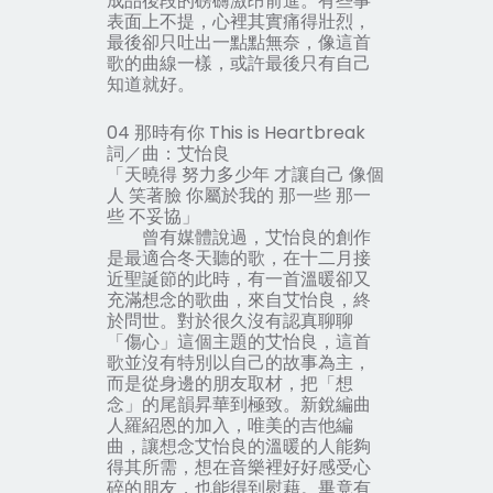
成品後段的磅礴激昂前進。有些事
表面上不提，心裡其實痛得壯烈，
最後卻只吐出一點點無奈，像這首
歌的曲線一樣，或許最後只有自己
知道就好。
04 那時有你 This is Heartbreak
詞／曲：艾怡良
「天曉得 努力多少年 才讓自己 像個
人 笑著臉 你屬於我的 那一些 那一
些 不妥協」
曾有媒體說過，艾怡良的創作
是最適合冬天聽的歌，在十二月接
近聖誕節的此時，有一首溫暖卻又
充滿想念的歌曲，來自艾怡良，終
於問世。對於很久沒有認真聊聊
「傷心」這個主題的艾怡良，這首
歌並沒有特別以自己的故事為主，
而是從身邊的朋友取材，把「想
念」的尾韻昇華到極致。新銳編曲
人羅紹恩的加入，唯美的吉他編
曲，讓想念艾怡良的溫暖的人能夠
得其所需，想在音樂裡好好感受心
碎的朋友，也能得到慰藉。畢竟有