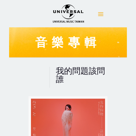
音樂專輯
我的問題該問
誰