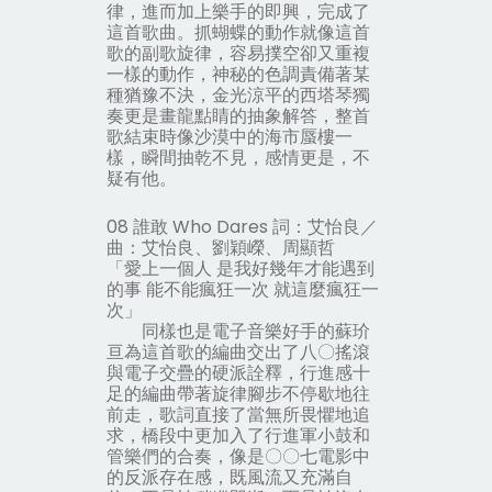
律，進而加上樂手的即興，完成了
這首歌曲。抓蝴蝶的動作就像這首
歌的副歌旋律，容易撲空卻又重複
一樣的動作，神秘的色調責備著某
種猶豫不決，金光涼平的西塔琴獨
奏更是畫龍點睛的抽象解答，整首
歌結束時像沙漠中的海市蜃樓一
樣，瞬間抽乾不見，感情更是，不
疑有他。
08 誰敢 Who Dares 詞：艾怡良／
曲：艾怡良、劉穎嶸、周顯哲
「愛上一個人 是我好幾年才能遇到
的事 能不能瘋狂一次 就這麼瘋狂一
次」
同樣也是電子音樂好手的蘇玠
亘為這首歌的編曲交出了八〇搖滾
與電子交疊的硬派詮釋，行進感十
足的編曲帶著旋律腳步不停歇地往
前走，歌詞直接了當無所畏懼地追
求，橋段中更加入了行進軍小鼓和
管樂們的合奏，像是〇〇七電影中
的反派存在感，既風流又充滿自