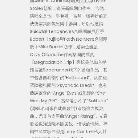
而Alice In Chains時期又由主唱Layne
Staley領航，這張新輯則自作曲、吉他、
演唱全是他一手包辦。當然一張專輯的完
成仍需其餘傑出樂手參與，所以他邀請
Suicidal Tendencies合唱團前貝斯手
Robert Trujillo與Faith No More合唱團
鼓手Mike Bordin助陣，這兩位也是
Ozzy Osbourne伴奏樂團的成員。
【Degradation Trip】專輯是他加入搖
滾名廠Roadrunner旗下的首張作品，其
中包含自我剖析的“Hellbound”、詞曲籠
罩陰鬱氛圍的“Psychotic Break”、也有
藍調蘊含的“Angel Eyes”或浪漫的“She
Was My Girl”；當然還少不了“Solitude”
(專輯名稱來自此曲歌詞)這類強力搖滾
曲，尤其首支單曲“Anger Rising”，光看
歌名也知道離不開尖銳、憤慨的情緒。專
輯中14首歌曲都是Jerry Cantrell私人且