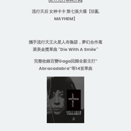
流行天后
女神卡卡
第七張大碟【狂亂
MAYHEM
】
攜手流行天王火星人布魯諾，夢幻合作葛
"Die With A Smile"
萊美金獎單曲
Gaga
完整收錄百變
回歸全新主打”
Abracadabra
14
”等
首單曲