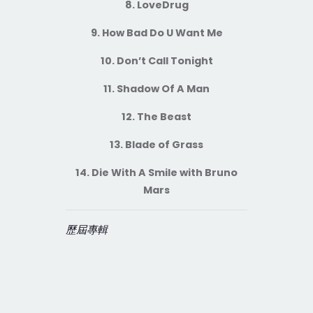
8. LoveDrug
9. How Bad Do U Want Me
10. Don’t Call Tonight
11. Shadow Of A Man
12. The Beast
13. Blade of Grass
14. Die With A Smile with
Bruno
Mars
歷屆專輯