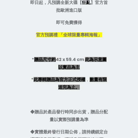
即日起
，凡預購全新大碟【
狂亂
】官方首
批歐洲進口版
即可免費獲得
官方預購禮 「全球限量專輯海報」
*
42 x 59.4 cm
贈品尺寸約
此為示意圖
以實品為主
*
，
此專輯贈品為官方正式授權
數量有限
送完為止。
◆
贈品於產品發行時同步出貨，贈品分配
量以實際預購量為準
◆
實體最終發行日期公佈，請持續鎖定台