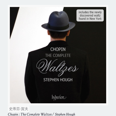
史蒂芬‧賀夫
Chopin : The Complete Waltzes / Stephen Hough