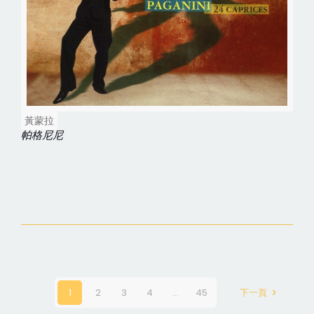
黃蒙拉
帕格尼尼
1
2
3
4
...
45
下一頁