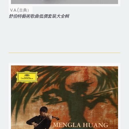
V.A.(古典）
舒伯特藝術歌曲低價套裝大全輯