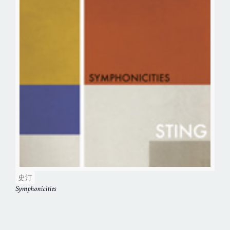
史汀
Symphonicities