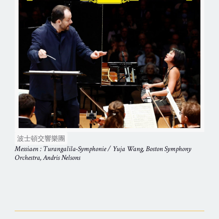
波士頓交響樂團
Messiaen : Turangalila-Symphonie / Yuja Wang, Boston Symphony
Orchestra, Andris Nelsons