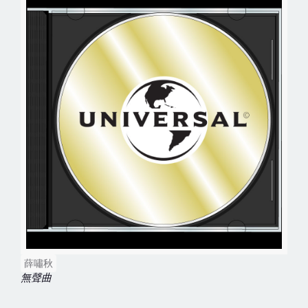
薛嘯秋
無聲曲