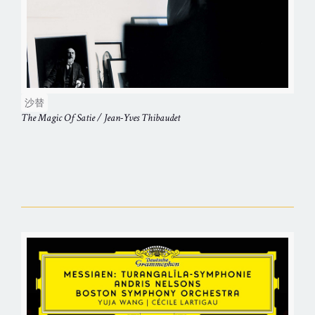
沙替
The Magic Of Satie / Jean-Yves Thibaudet