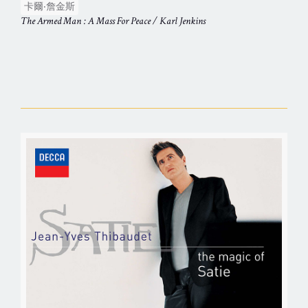
卡爾‧詹金斯
The Armed Man : A Mass For Peace / Karl Jenkins