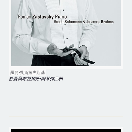
羅曼•扎斯拉夫斯基
舒曼與布拉姆斯:鋼琴作品輯