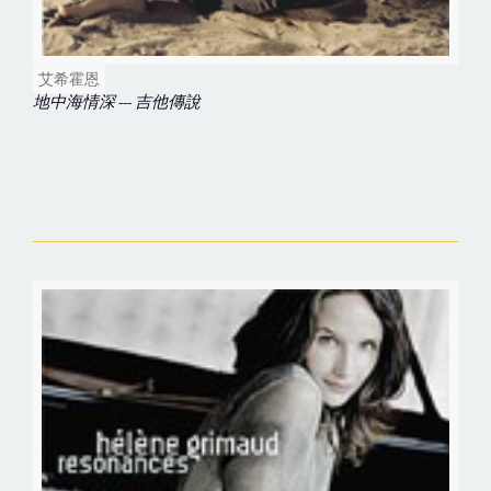
艾希霍恩
地中海情深 --- 吉他傳說