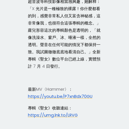
超音波等科技影像相當感興趣，她解釋：
「
X
光片是一種極致的裸露！你什麼都看
的到，感覺非常私人但又富含神秘感，這
非常像我，也很符合這張專輯的概念。」
蘿兒形容這次的專輯顏色是透明的，「就
像洗澡水、窗戶、冰、唾液一樣，全然的
透明。聲音在任何可能的情況下都保持一
致。我試圖徹徹底底地看清自己。」全新
專輯《聖女》數位平台已經上線，實體預
計
7
月
4
日發行。
最新
MV
〈
Hammer
〉：
https://youtu.be/P7xnBdx70GU
專輯《聖女》收聽連結：
https://umg.lnk.to/LRVG