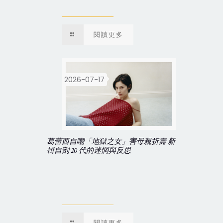
閱讀更多
2026-07-17
葛蕾西自嘲「地獄之女」害母親折壽 新
輯自剖 20 代的迷惘與反思
閱讀更多