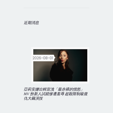
近期消息
2026-08-01
亞莉安娜出輯宣洩「最赤裸的憤怒」
MV 扮新人試鏡慘遭羞辱 超殺限制級復
仇大飆演技