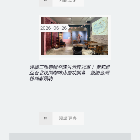
2026-06-26
連續三張專輯空降告示牌冠軍！ 奧莉維
亞台北快閃咖啡店慶功開幕 親謝台灣
粉絲獻飛吻
閱讀更多