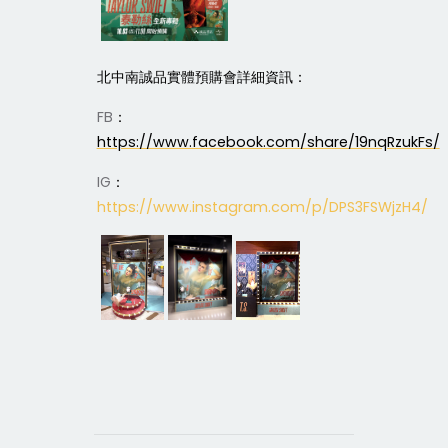
北中南誠品實體預購會詳細資訊：
FB
：
https://www.facebook.com/share/19nqRzukFs/
IG
：
https://www.instagram.com/p/DPS3FSWjzH4/