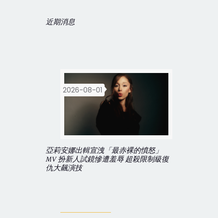
近期消息
2026-08-01
亞莉安娜出輯宣洩「最赤裸的憤怒」
MV 扮新人試鏡慘遭羞辱 超殺限制級復
仇大飆演技