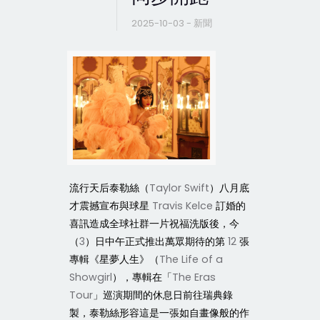
2025-10-03 - 新聞
流行天后泰勒絲（
Taylor Swift
）八月底
才震撼宣布與球星
Travis Kelce
訂婚的
喜訊造成全球社群一片祝福洗版後，今
（
3
）日中午正式推出萬眾期待的第
12
張
專輯《星夢人生》（
The Life of a
Showgirl
），專輯在「
The Eras
Tour
」巡演期間的休息日前往瑞典錄
製，泰勒絲形容這是一張如自畫像般的作