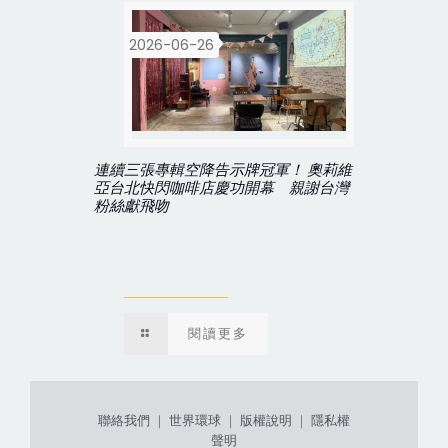
2026-06-26
連續三張專輯空降告示牌冠軍！ 奧莉維
亞台北快閃咖啡店慶功開幕 親謝台灣
粉絲獻飛吻
閱讀更多
聯絡我們
｜
世界環球
｜
版權說明
｜
隱私權
聲明