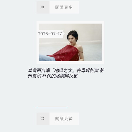
閱讀更多
2026-07-17
葛蕾西自嘲「地獄之女」害母親折壽 新
輯自剖 20 代的迷惘與反思
閱讀更多