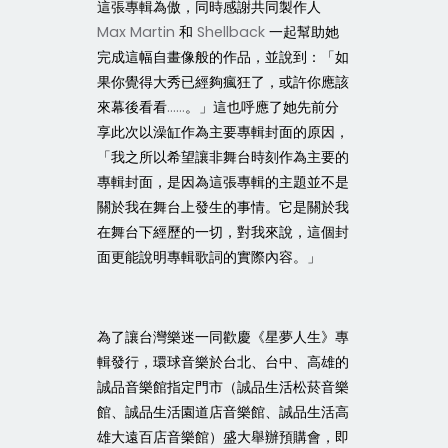
這張專輯為傲，同時感謝共同製作人
Max Martin
和
Shellback
一起幫助她
完成這幅自畫像般的作品，並說到：「如
果你覺得大秀已經夠瘋狂了，或許你應該
來幕後看看
……
。」這也呼應了她先前分
享此次以澡缸作為主要專輯封面的原因，
「我之所以希望讓非舞台時刻作為主要的
專輯封面，是因為這張專輯的主題並不是
關於我在舞台上發生的事情。它是關於我
在舞台下經歷的一切，對我來說，這個封
面更能說明專輯歌詞的實際內容。」
為了讓台灣樂迷一同歡慶《星夢人生》專
輯發行，環球音樂於台北、台中、高雄的
誠品音樂館指定門市（誠品生活松菸音樂
館、誠品生活園道店音樂館、誠品生活高
雄大遠百店音樂館）盛大舉辦預購會，即