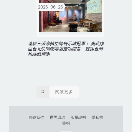
2026-06-26
連續三張專輯空降告示牌冠軍！ 奧莉維
亞台北快閃咖啡店慶功開幕 親謝台灣
粉絲獻飛吻
閱讀更多
聯絡我們
｜
世界環球
｜
版權說明
｜
隱私權
聲明