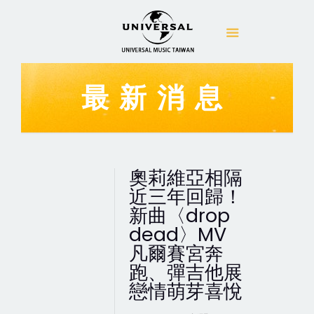
最新消息
奧莉維亞相隔
近三年回歸！
新曲〈drop
dead〉MV
凡爾賽宮奔
跑、彈吉他展
戀情萌芽喜悅