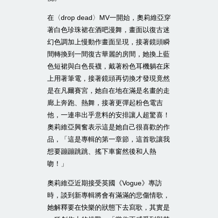
在〈
〉
一開始，奧莉維亞穿
drop dead
MV
著白色珍珠裙在酒吧漫舞，畫面以復古迷
幻色調加上慢動作畫面呈現，接著鏡頭瞬
間轉換到一間復古華麗的房間，她換上藍
色短裙與白色長襪，戴著粉色耳機躺在床
上用著筆電，接著鏡頭再切換才發現竟然
是在凡爾賽宮，她自在地在滿是名畫的走
廊上奔跑、熱舞，接著更彈起粉色電吉
他，一連串出乎意料的安排讓人超驚喜！
奧莉維亞興奮表示這是她自己很喜歡的作
品，「這是專輯的第一章節，這首歌讓我
想要蹦蹦跳跳、搖下車窗然後和人熱
吻！」
奧莉維亞近期接受英國《
》專訪
Vogue
時，談到新專輯將會有滿滿的悲傷情歌，
她解釋要在快樂的狀態下去寫歌，其實是