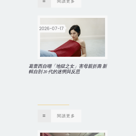
閱讀更多
2026-07-17
葛蕾西自嘲「地獄之女」害母親折壽 新
輯自剖 20 代的迷惘與反思
閱讀更多