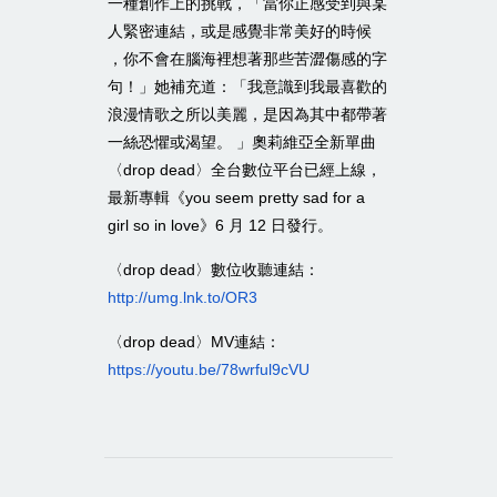
一種創作上的挑戰，「當你正感受到與某
人緊密連結，或是感覺非常美好的時候
，你不會在腦海裡想著那些苦澀傷感的字
句！」她補充道：「我意識到我最喜歡的
浪漫情歌之所以美麗，是因為其中都帶著
一絲恐懼或渴望。
」奧莉維亞全新單曲
〈
〉全台數位平台已經上線，
drop dead
最新專輯《
you seem pretty sad for a
》
月
日發行。
girl so in love
6
12
〈
〉數位收聽連結：
drop dead
http://umg.lnk.to/OR3
〈
〉
連結：
drop dead
MV
https://youtu.be/78wrful9cVU