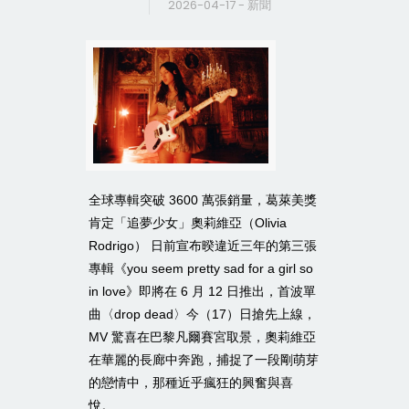
2026-04-17 - 新聞
全球專輯突破
萬張銷量，葛萊美獎
3600
肯定「追夢少女」奧莉維亞（
Olivia
）
日前宣布暌違近三年的第三張
Rodrigo
專輯《
you seem pretty sad for a girl so
》即將在
月
日推出，首波單
in love
6
12
曲〈
〉今（
）日搶先上線，
drop dead
17
驚喜在巴黎凡爾賽宮取景，奧莉維亞
MV
在華麗的長廊中奔跑，捕捉了一段剛萌芽
的戀情中，那種近乎瘋狂的興奮與喜
悅。