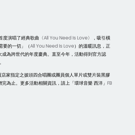
首度演唱了經典歌曲〈
All You Need Is Love
〉，吸引橫
需要的一切」（
All You Need Is Love
）的溫暖訊息，正
大成為跨世代的年度慶典。直至今年，活動得到官方認
。
買店家指定之披頭四合唱團或團員個人單片或雙片裝黑膠
贈完為止。更多活動相關資訊，請上「環球音樂
西洋」
FB