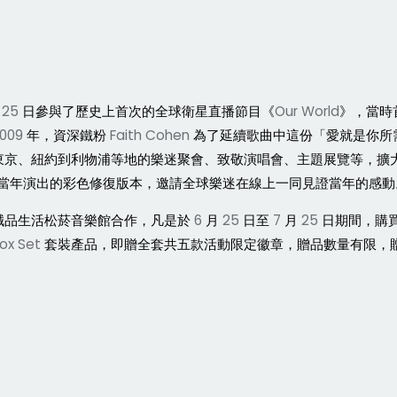
25
日參與了歷史上首次的全球衛星直播節目《
Our World
》，當時
009
年，資深鐵粉
Faith Cohen
為了延續歌曲中這份「愛就是你所
東京、紐約到利物浦等地的樂迷聚會、致敬演唱會、主題展覽等，擴
當年演出的彩色修復版本，邀請全球樂迷在線上一同見證當年的感動
誠品生活松菸音樂館合作，凡是於
6
月
25
日至
7
月
25
日期間，購
ox Set
套裝產品，即贈全套共五款活動限定徽章，贈品數量有限，