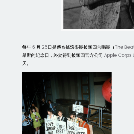
每年
6
月
25
日是傳奇搖滾樂團披頭四合唱團（
The Bea
舉辦的紀念日，終於得到披頭四官方公司
Apple Corps 
天。