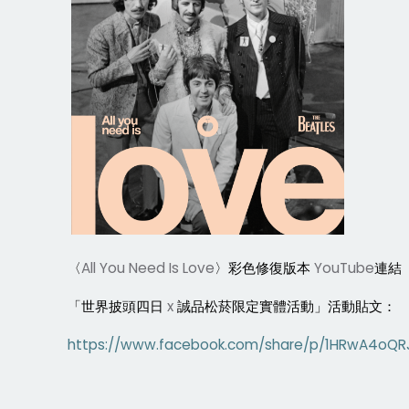
〈
All You Need Is Love
〉彩色修復版本
YouTube
連結
「世界披頭四日
x
誠品松菸限定實體活動」活動貼文：
https://www.facebook.com/share/p/1HRwA4oQR