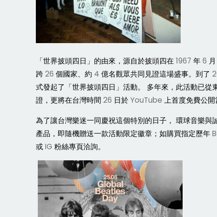
「世界披頭四日」的由來，源自於披頭四在
1967
年
6
月
跨
26
個國家、約
4
億名觀眾共同見證這場盛事。到了
2
式發起了「世界披頭四日」活動。
多年來，此活動已從
證，更將在台灣時間
26
日於
YouTube
上首度免費公開
為了讓台灣樂迷一同慶祝這個特別的日子，
環球音樂與
產品，即隨機贈送一款活動限定徽章；如購買指定歷年
B
或
IG
粉絲專頁洽詢。