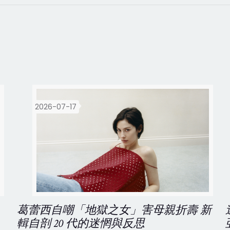
2026-07-17
葛蕾西自嘲「地獄之女」害母親折壽 新
輯自剖 20 代的迷惘與反思