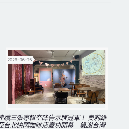
2026-06-26
連續三張專輯空降告示牌冠軍！ 奧莉維
亞台北快閃咖啡店慶功開幕 親謝台灣