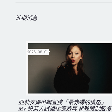
近期消息
2026-08-01
亞莉安娜出輯宣洩「最赤裸的憤怒」
MV 扮新人試鏡慘遭羞辱 超殺限制級復