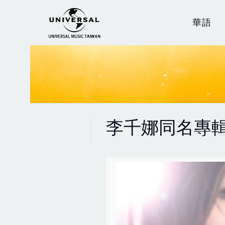
華語
李千娜同名專