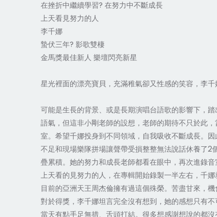
在挫折中繼續學習? 在努力中不斷成長
上天看見努力的人
李千娜
蟄伏三年? 影歌雙棲
金馬獎最佳新人 樂壇閃亮新星
星光裡面的漂亮寶貝，充滿稚氣卻又性感的笑容，李千
可能是生長的背景、或是長期演唱台語歌的影響下，踏
語氣，但這非小剛老師的設想，老師的期待不只於此，
室。希望千娜投身到不同領域，自我吸收不斷成長。因
不足和現場樂隊拼場讓聲帶受損整整無法說話休養了2
疊累積。她的努力和成長老師都看在眼中，再次進錄音
上天看的見努力的人，在專輯開始錄製一半左右，千娜
目前的亞洲天王周杰倫擁有過這個殊榮。苦盡甘來，機
對於得獎，李千娜坦言完全沒有想到，她的感想只有不
當天有點手足無措、舌頭打結。很多想感謝想說的都沒