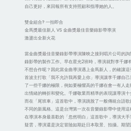
自己更好，來回報所有支持照顧和指導她的人。
雙金組合? 一拍即合
金馬獎最佳新人 VS 金曲獎最佳音樂錄影帶導演
激盪出全新火花
當金曲獎最佳音樂錄影帶導演陳映之接到唱片公司的詢
錄影帶的製作工作。早在星光2班時，導演就對李千娜
不想合作呢？因此當金曲導演遇上金馬新人，的確讓這
首波主打歌「我不允許我再愛上你」導演讓李千娜自己
了一些千娜的極限，例如要極懼高的千娜在會一有人走
出情緒的轉折和變化。千娜敬業而精準的表現讓導演十
而在「尾班車」這首歌中，導演跳脫了一般傳統台語歌
不同的新風格。這是台灣第一次在音樂錄影帶中使用這
在導演本身最喜歡的「忽然明白」這首歌中，導演大手
疑雲，導演還是決定冒險如期赴日本取景、拍攝。期望