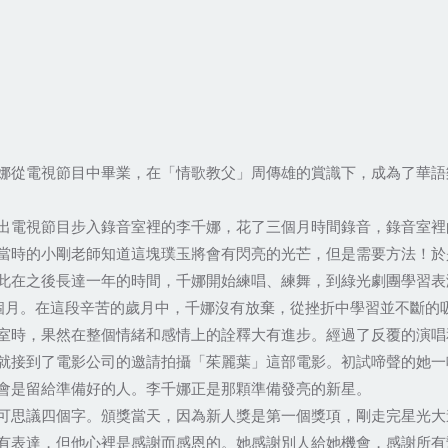
娜從電視節目中畢業，在「情歌教父」周傳雄的賞識下，成為了華語
出電視節目步入錄音室裡的李千娜，花了三個月時間錄音，錄音室裡
當時的小剛老師知道這塊璞玉將會有閃亮的光芒，但是需要方法！於
此在之後長達一年的時間，千娜開始練唱、練舞，到綠光劇團學習表
個月。在這段辛苦的歲月中，千娜沒有放棄，從挫折中學習並不斷的
室時，果然在整個情緒和感情上的詮釋大有進步。經過了反覆的演唱
就接到了電影公司的邀請拍攝「茱麗葉」這部電影。初試啼聲的她一
會是留給準備好的人。李千娜正是那顆準備發亮的新星。
可思議四個字。頒獎當天，因為新人獎是第一個獎項，剛走完星光大
有表達，但他心裡是感謝而感恩的。她感謝別人給她機會，感謝所有