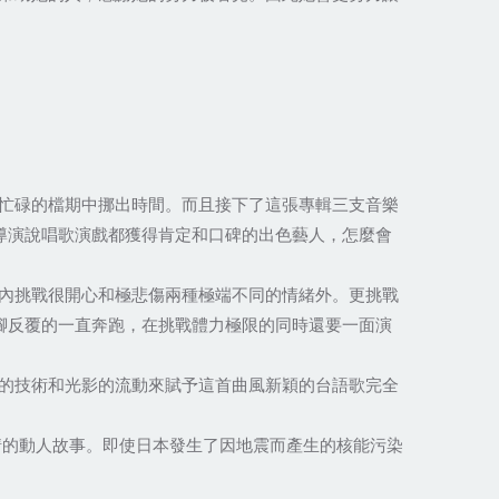
忙碌的檔期中挪出時間。而且接下了這張專輯三支音樂
導演說唱歌演戲都獲得肯定和口碑的出色藝人，怎麼會
內挑戰很開心和極悲傷兩種極端不同的情緒外。更挑戰
腳反覆的一直奔跑，在挑戰體力極限的同時還要一面演
的技術和光影的流動來賦予這首曲風新穎的台語歌完全
情的動人故事。即使日本發生了因地震而產生的核能污染