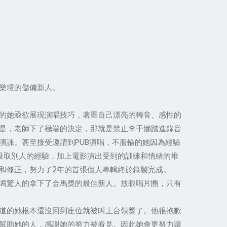
樂壇的儲備新人。
的她亟欲展現演唱技巧，著重自己漂亮的轉音、感性的
是，老師下了極端的決定，那就是禁止李千娜踏進錄音
演課。甚至接受邀請到PUB演唱，不服輸的她因為經驗
吸取別人的經驗，加上電影演出受到的訓練和情緒的堆
和修正，努力了2年的首張個人專輯終於錄製完成。
鳴驚人的拿下了金馬獎的最佳新人。放眼唱片圈，只有
道的她根本還沒回到座位就被叫上台領獎了。他很抱歉
幫助她的人，感謝她的努力被看見。因此她會更努力讓