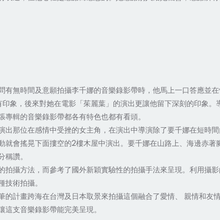
問有無時間及意願拍攝李千娜的音樂錄影帶時，他馬上一口答應並在
有印象，後來對她在電影「茱麗葉」的演出更讓他留下深刻的印象。
張專輯的音樂錄影帶都各有特色也都有看頭。
演出那位在感情中受挫的女主角，在演出中導演除了要千娜在短時間
動就會搖晃下面摟空的2樓木屋中演出。要千娜在山路上、海邊赤著
分稱讚。
的拍攝方法，而參考了國外新穎實驗性的拍攝手法來呈現。利用攝影
種技術拍攝。
筆的計畫跨海在台灣及日本取景來拍攝這個融合了愛情、 親情和友
讓這支音樂錄影帶能完美呈現。