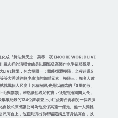
進化成『舞法舞天之一萬零一夜
ENCORE WORLD LIVE
盡
!
羅志祥的演唱會總是以國際級高製作水準征服觀眾，
大
LIVE
極限，包含極限一：體能揮灑極限，全程超過
5
等等大秀以往較少表演的舞蹈元素；極限三：舞者人數
就挑戰個人尺度上各種極限
,
先是以酷炫的「
S
風豹妝」
上毛與鬍鬚，雖然讓他過足豹癮，但是拍攝期間太長，
聚集破紀錄的
124
位舞者登上小巨蛋舞台再創另一個表演
此自殺式演出讓公司為他投保高達一億元。他一人獨挑
公尺高台上，他直到演出前都騙羅媽是替身跳高台，以