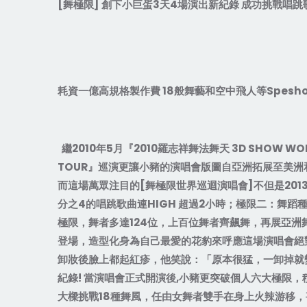
[
舞極限
]
創下小巨蛋
3
天
4
場演出新紀錄
成功挑戰唱跳
耗資一億高規格製作費
18
般舞藝和空中飛人等
Spesh
繼
2010
年
5
月『
2010
羅志祥舞法舞天
3D SHOW WOR
TOUR
』巡演更讓小豬的演唱會版圖自亞洲拓展至美洲
而這場萬眾注目的
[
舞極限世界巡迴演唱會
]
不但是
201
分之
4
的唱跳歌曲連
HIGH
超過
2
小時；極限二：舞蹈
極限，舞者多達
124
位，上百位舞者齊飆舞，再展亞洲
登場，造型化身為自己最愛的花豹來呼應這場演唱會絕
卸妝後臉上都起紅疹，他笑說：「原本很猛，一卸掉就
紀錄
!
當演唱會正式開演後
,
小豬更突破個人六大極限，
大樑挑戰
18
種舞風，任由女舞者雙手在身上火辣游移，