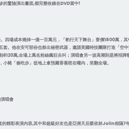
診的驚險演出畫面
,
都完整收錄在
DVD
當中
!
錄。四場成本燒掉一億一百萬元，「豹行天下舞台」要價
1800
萬，其
五套。他在安可部份也祭出秘密武器，邀請英國特技團隊打造「空中
燒掉
120
萬
,
全場上萬名粉絲瘋狂尖叫；演唱會另一波高潮則是將招牌
，小豬「偷吃步」從地上拿預藏香蕉咬在嘴內，笑翻全場。
的演唱會
道的精彩表演內容
,
其中和超級好友也是亞洲天后蔡依林
Jolin
相隔
7