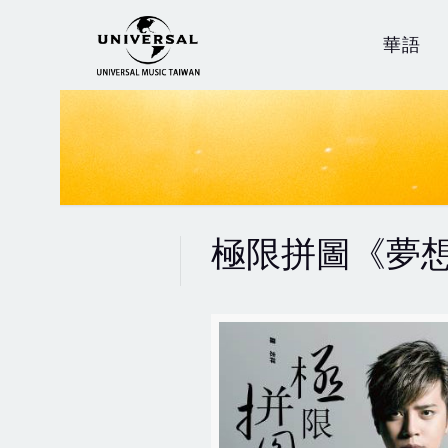
華語
極限拼圖《夢想