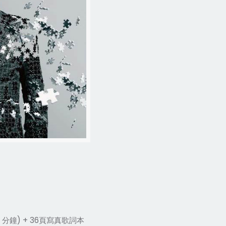
0
分鐘
) + 36
頁寫真歌詞本