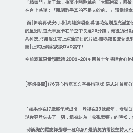
「精舞門」椅子舞，接著小豬跳她的「大藝術家」回敬
在台上感嘆：「跳唱歌手真的不是人幹的。」
還當場拿
而
[
舞魂再現安可場
]
高雄演唱會
,
幕後花絮則是充滿驚
的皇冠軌道天車竟卡在半空中長達
20
分鐘，最後須出動
高科技
,
將羅爸生前上綜藝節目的片段
,
擷取羅爸聲音後
圖
]
正式版獨家訪談
DVD
當中
!
空前豪華限量預購禮
2005-2014
回首十年演唱會心路
[
夢想拼圖
]176
頁心情寫真文字書精華版
羅志祥首度分
"
如果你在
17
歲那年就成名，然後在
23
歲那年，發現自
現你突然失去了一切，還被封為「收視毒藥」的時候，
你認識的羅志祥是哪一種印象
?
是搞笑的電視主持人
?