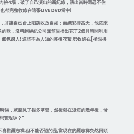
內拚
4
場，破了自己演出的新紀錄，演出當時還忍不住
，也都完整收錄在這張
LIVE DVD
當中
!
，才讓自己台上唱跳收放自如；而總彩排當天，他搭乘
爸的歌，沒料到經紀公司無預告播出花了
2
個月時間利用
，氣氛感人
!
這些不為人知的幕後花絮
,
都收錄在
[
極限拼
時候，就聽見了很多掌聲，然後就在短短的幾年後，發
想實現嗎？
"
不喜歡羅志祥
,
但不能否認的是
,
當現在的羅志祥突然回頭