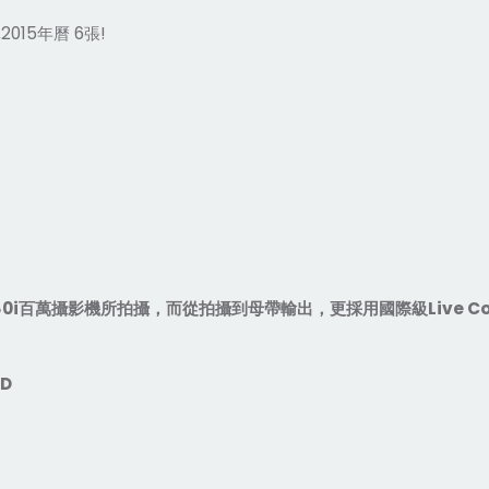
真
2015
年曆
6
張
!
80i
百萬攝影機所拍攝，而從拍攝到母帶輸出，更採用國際級
Live C
VD