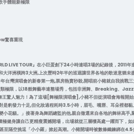
歌手體能新極限
ow
驚喜重現
LD LIVE TOUR
』在小巨蛋創下
24
小時連唱
3
場的紀錄後，
2011
年
和大洋洲橫跨
3
大洲
,
上次歷時
2
年半的巡迴讓世界各地的歌迷意猶未
3
年台灣演唱會的新春第一炮
,
票房熱賣秒殺
,
開唱前小豬就自我挑戰三
種類極限，以
18
般舞藝串連整場秀，包括非洲舞、
Breaking
、
Jazz
舞王驚人魅力！為了這場
[
舞極限演唱會
],
小豬不但從演唱會海報開始
對是豹發力十足
,
但化妝過程耗時
3.5
小時，眉毛、嘴唇、耳朵裡都黏
變小花貓。」接著身為舞蹈總監的他
,
親自徵選來自各地的舞林高手
,
積極健身讓自己更精瘦震撼開場，出場就從三層樓高處一躍而下，如
甚至隔空挑逗「小小羅」掀起高潮。小豬開場時被數條鐵鍊綁在
4.5