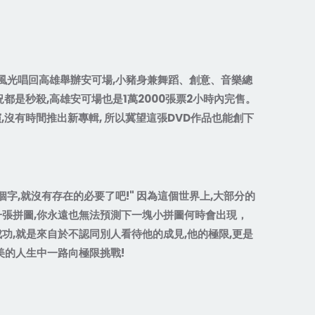
風光唱回高雄舉辦安可場
,
小豬身兼舞蹈、創意、音樂總
況都是秒殺
,
高雄安可場也是
1
萬
2000
張票
2
小時內完售。
演
,
沒有時間推出新專輯
,
所以冀望這張
DVD
作品也能創下
個字
,
就沒有存在的必要了吧
!"
因為這個世界上
,
大部分的
一張拼圖
,
你永遠也無法預測下一塊小拼圖何時會出現，
成功
,
就是來自於不認同別人看待他的成見
,
他的極限
,
更是
美的人生中一路向極限挑戰
!