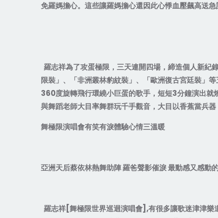
免羅媽擔心。這些讓羅媽擔心還因此心悸血壓飆高送急
羅志祥為了攻蛋極限，三天連開四場，締造個人新紀
限裝」、「非洲叢林豹紋裝」、「歐洲復古宮廷裝」等
360
度旋轉飛行環繞小巨蛋的歌手，短短
3
分鐘演出就
與舞蹈老師大目率舞群玩千手觀音，大目以香蕉當兵器
舞極限演唱會有笑有淚體驗心情三溫暖
亞洲天后蔡依林熱舞助陣
羅爸聲影催淚
最動感又感動
羅志祥
[
舞極限世界巡迴演唱會
],
有很多讓歌迷津津樂