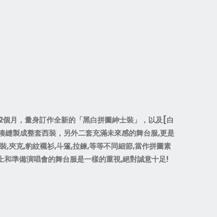
2
個月，量身訂作全新的「黑白拼圖紳士裝」，以及
[
白
湊縫製成整套西裝，另外二套充滿未來感的舞台服
,
更是
裝
,
夾克
,
豹紋襯衫
,
斗篷
,
拉鍊
,
等等不同細節
,
當作拼圖素
上和準備演唱會的舞台服是一樣的重視
,
絕對誠意十足
!