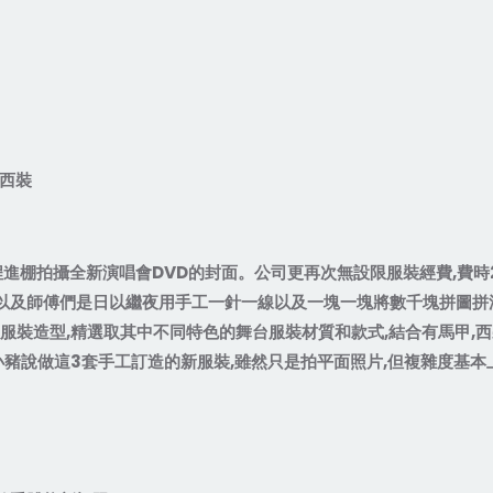
西裝
程進棚拍攝全新演唱會
DVD
的封面。公司更再次無設限服裝經費
,
費時
以及師傅們是日以繼夜用手工一針一線以及一塊一塊將數千塊拼圖拼
服裝造型
,
精選取其中不同特色的舞台服裝材質和款式
,
結合有馬甲
,
西
小豬說做這
3
套手工訂造的新服裝
,
雖然只是拍平面照片
,
但複雜度基本