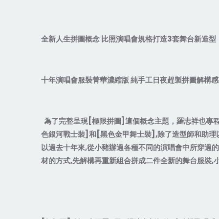
全新人生拼圖概念
比照演唱會規格打造
3
套舞台新造型
十年演唱會服裝菁華濃縮版
純手工日夜趕製拼圖解構感
為了完整呈現
[
極限拼圖
]
這個概念主題，羅志祥也專
色銀河戰士裝
]
和
[
黑色金甲舞士裝
],
除了造型師和助理
以過去十年來
,
從小豬辦過各種不同的演唱會中所穿過的
材的方式
,
先解構再重新組合拼成二件全新的舞台服裝
,