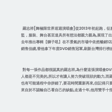
羅志祥
[
舞極限世界巡迴演唱會
]
從
2013
年初起跑，征
監，服裝、舞台甚至道具所有想法都親力親為
,
展現了出
去年推出專輯【獅子吼】在不景氣的市場中依然暢銷
12
銷售佳績
,
替他拿下年度
DVD
銷售冠軍
,
刷新台灣排行榜
對每一張作品都很認真的羅志祥
,
為什麼這張演唱會
DV
人都是不完美的
,
所以才有讓人努力突破現狀的動力
,
而
也有可能過程中你拼錯了
,
要花時間重新再來
,
但記得只
來自於不認輸自己看自己的缺點
,
走過十年
,
他用雙手十