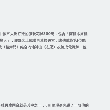
中依五大洲打造的服裝花掉
300
萬，包含「南極冰原極
飛人」，腰部套上鐵環再連接鋼索，讓他成為第
1
位能
歌《精舞門》結合內地神曲《忐忑》改編成電流舞，他
年後再度同台就是其中之一，
Jolin
現身先跳了一段他的