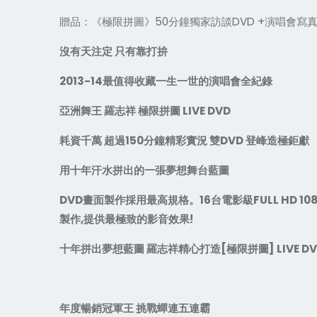
贈品：《極限拼圖》
50
分鐘獨家訪談
DVD +
演唱會寫
沒有天注定
只有靠打拚
2013-14
最值得收藏一生一世的演唱會全紀錄
亞洲舞王
羅志祥
極限拼圖
LIVE DVD
耗資千萬
超過
150
分鐘精彩實況
雙
DVD
登峰造極鉅獻
用十年汗水拼出的一張夢想舞台藍圖
DVD
畫面製作採用最高規格。
16
台電影級
FULL HD 10
製作
,
提供最極致的影音效果
!
十年拼出夢想藍圖
羅志祥精心打造
[
極限拼圖
] LIVE D
年度暢銷冠軍王
挑戰蟬連五連霸