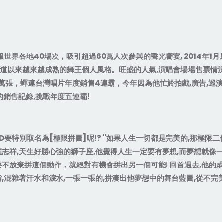
服世界各地
40
場次，吸引超過
60
萬人次參與的聲光饗宴
, 2014
年
1
月
道以來越來越成熟的舞王個人風格。旺盛的人氣
,
演唱會場場售票情
萬張，蟬連台灣唱片年度銷售
4
連霸，今年因為他忙於拍戲
,
廣告
,
巡
的銷售記錄
,
挑戰年度五連霸
!
D
要特別取名為
[
極限拼圖
]
呢
!? "
如果人生一切都是完美的
,
那極限二
羅志祥
,
天生好勝心強的獅子座
,
他覺得人生一定要有夢想
,
而夢想就像
要不放棄拼這個動作，就絕對有機會拼出另一個可能
!
回首過去
,
他的
指
,
混雜著汗水和淚水
,
一張一張的
,
拼湊出他夢想中的舞台藍圖
,
從不完