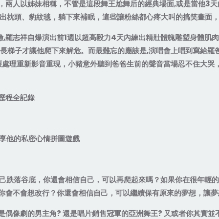
，兩人以姊妹相稱，不管是這段舞王尬舞后的經典場面
,
或是當他
3
天
出枕頭、豹紋毯，躺下來補眠，這些讓粉絲都心疼大叫的搞笑畫面
險
,
羅志祥自爆演出前
1
週以超高毅力
4
天內練出精壯體魄雕塑身體肌肉
長梯子才讓他爬下來解危。而最難忘的應該是
,
演唱會上唱到寫給羅
製處理重新影音重現，小豬意外聽到爸爸生前的聲音當場忍不住大哭
歷程全記錄
享他的私密心情拼圖遊戲
己跌落谷底，你還會相信自己，可以再爬起來嗎？如果你在很年輕的
你會不會想改行？你還會相信自己，可以繼續保有原來的夢想，讓夢
是偶像劇的男主角
?
還是唱片銷售冠軍的亞洲舞王
?
又或者你其實並