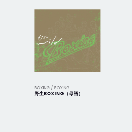
BOXING / BOXING
BOXING /
野生BOXING（母語）
BOXIN