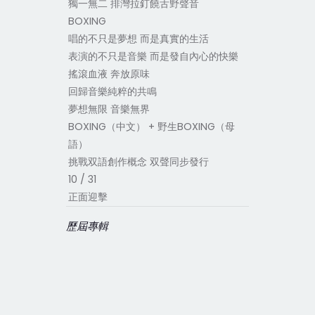
獨一無二 排灣拉釘饒舌野聲音
BOXING
唱的不只是夢想 而是真實的生活
表演的不只是音樂 而是發自內心的快樂
搖滾血液 奔放原味
回歸音樂純粹的共鳴
夢想無限 音樂無界
BOXING（中文） + 野生BOXING（母
語）
挑戰双語創作概念 双聲同步發行
10 / 31
正面迎擊
歷屆專輯