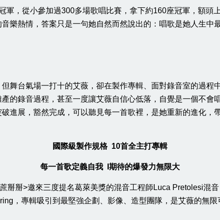
冠軍，從小參加過300多場歌唱比賽，拿下約160座冠軍，額
的音樂熱情，答案只是一句她自然而然說出的：唱歌是她人生中
，但舞台氣場一打十的艾薇，卻在製作專輯、面對錄音室的過程
難產的錄音過程，甚至一度讓艾薇自信心低落，自覺是一個不會
突破進展，豁然完成，可以聽見每一首歌裡，是她重新的進化，
國際級製作規格 10首全主打專輯
每一首歌定義自我 I期待的爆發力無限大
三度提名葛萊美獎的混音工程師Luca Pretolesi混音，更由製作過Du
輯Mastering，專輯吸引到最堅強企劃、影像、造型團隊，是艾薇