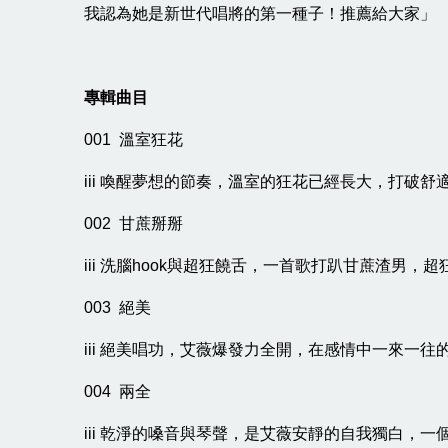
我認為她是新世代唱將的第一種子！推薦給大家」
專輯曲目
001 溫室狂花
iii 喚醒夢想的節奏，溫室的狂花已經長大，打破
002 甘蔗掰掰
iii 洗腦hook與超狂饒舌，一首歌打趴甘蔗渣男，
003 絕美
iii 絕美唱功，艾薇爆發力全開，在感情中一來一
004 兩全
iii 乾淨的嗓音與琴聲，是艾薇安靜的自我獨白，