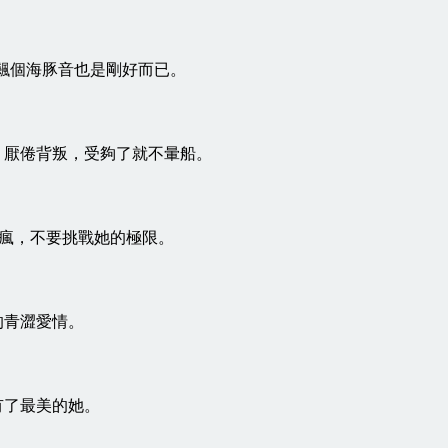
， 飆個海豚音也是剛好而已。
觀，厭倦背叛，受夠了就不暈船。
g要瘋，不要挑戰她的極限。
的青澀愛情。
有了最美的她。