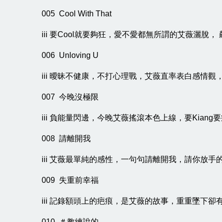
005 Cool With That
iii 要Cool就要夠狂，愛不愛都無所謂的艾薇灑脫
006 Unloving U
iii 曖昧不健康，不打心理戰，艾薇直率表白感情
007 今晚沒極限
iii 負能量閃邊，今晚艾薇搖滾本色上線，要Kian
008 請離開我
iii 艾薇最單純的感性，一句句請離開我，請你放手
009 失重前幸福
iii 記錄額頭上的疤痕，是艾薇的故事，重重墜下卻
010 ＃教練說的