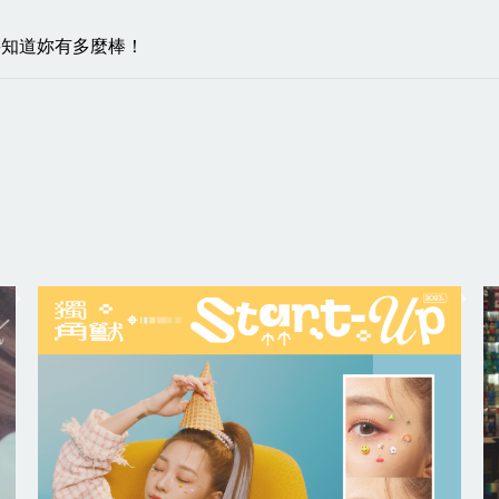
妳將知道妳有多麼棒！