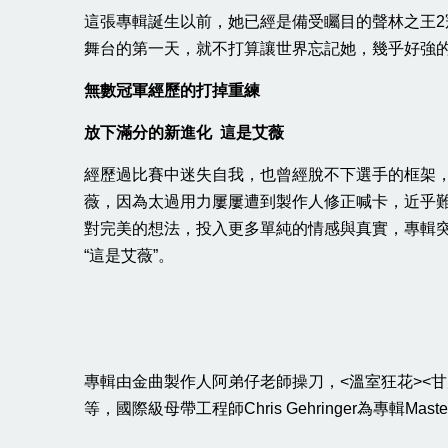
這張專輯誕生以前，她已經是備受矚目的聲林之王2
舞台的第一天，就不打算讓世界忘記她，幾乎好強
無數冠軍經歷的打掉重練
放下滿分的新進化 這是艾薇
經歷過比賽中迷失自我，也曾經脫不下選手的框架
薇，因為太過用力屢屢遭到製作人修正喊卡，近乎
對完美的想法，投入更多單純的情感與真實，專輯
“這是艾薇”。
專輯由金曲製作人阿弟仔老師操刀，<溫室狂花><甘蔗掰掰>邀來
等，國際級母帶工程師Chris Gehringer為專