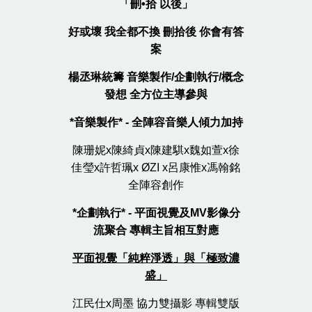
「刪•拾 以後」
好或壞 我全都不換 刪拾後 你會有答
案
楊丞琳統籌 音樂製作/企劃執行/概念
發想 全方位主導參與
*
音樂製作* - 全陣容音樂人傾力加持
陳珊妮x陳綺貞x陳建騏x魏如萱x徐
佳瑩x許哲珮x ØZI x呂康惟x馮翰銘
全陣容創作
*
企劃執行* - 平面視覺及MV影像分
流聚合 專輯主旨相互對應
平面視覺「純粹淨透」與「極致濃
盛」
江民仕x周墨 協力雙攝影 專輯雙版