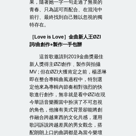
果，隨著她一字一句走過了無畏的
青春、只為認可而配合、在混沌中
前行、最終找到自己難以忽視的獨
特存在。
［Love is Love］金曲新人王ØZI
詞/曲
創作+製作一手包辦
這首歌邀請到2019金曲獎最佳
新人獎得主ØZI創作﹑製作與拍攝
MV ; 但在ØZI大獲肯定之前，楊丞琳
即在整合專輯曲風過程中，特別選
定他來為專輯內節奏相對強烈的快
歌進行創作，無非就是看中ØZI在現
今華語音樂圈當中扮演了不可忽視
的角色，他擁有美式背景卻能將創
作融合跨越東西的文化共感，運用
歌詞訴說跨越差異的男女觀念，搭
配朗朗上口的曲調都是為當今樂壇