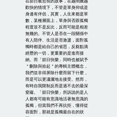
在節日被忽視的故事，在越鬧騰越
歡快的情境下，不管是單身抑或是
身邊有伴侶，其實，人生來都是單
數，某種層面上，單身與否跟孤獨
程度並不是反比，反而可能是相差
無幾的。不管人是否在一段關係中
有人陪伴、生活是否激盪，面對孤
獨時都是給自己的省思，反芻點滴
經歷的一切，更重要的是進而接
納。而「節日快樂」同時也被賦予
＂刪除與拾起＂的專輯主體概念，
我們並非得屏除什麼而留下什麼，
而是可以更瀟灑地去接受。然而，
有時自我限制反而是過不去的最深
窒礙。「節日快樂」所訴說的是人
人都有可能有意識地活著無意識的
孤獨，但當我們不再抗拒，懂得從
容面對，那就是孤獨最自在的狀