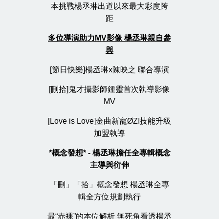
本挑戰楊丞琳出道以來最大彩度跨
距
多位導演助力MV影像 楊丞琳親自參
與
[節日快樂]楊丞琳x陳映之 聯合導演
[刪拾]鬼才攝影師鍾靈首次執導影像
MV
[Love is Love]金曲新寵ØZI技能升級
加盟執導
*
概念發想* - 楊丞琳擔任全專輯概念
主導與衍伸
「刪」「拾」概念發想 楊丞琳全專
輯全方位規劃執行
最“赤裸”的本位解析 無死角看透楊丞