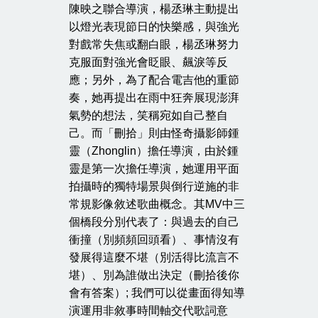
陳映之聯合導演，楊丞琳主動提出
以燈光表現節日的快樂感，與強光
對戲常失焦或翻白眼，楊丞琳努力
克服面對強光會眨眼、飆淚等反
應；另外，為了配合電吉他的重節
奏，她再提出在雨中狂奔展現澎湃
氣勢的想法，笑稱宛如自己整自
己。而「刪拾」則由怪奇攝影師鍾
靈（Zhonglin）擔任導演，由於鍾
靈是第一次擔任導演，她運用平面
拍攝時的獨特場景與倒行逆施的非
常規影像敘述歌曲概念。其MV中三
個橋段分別代表了：與過去的自己
衝撞（別頻頻回頭看）、事情沒有
發展得這麼不堪（別活得比流言不
堪）、別為誰做出決定（刪拾後你
會有答案）; 我們可以從畫面得知導
演運用非敘事時間軸交代歌詞意