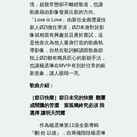
境，超脫常態卻不離經叛道，也讓
歌曲藉由影像發展出新的方向。
「Love is Love」由新任金曲獎最佳
新人ØZI擔任導演，ØZI本身對於影
像就相當有興趣並且勇於嘗試，這
是他首次為他人量身打造的歌曲執
導影像，自然在歌詞解讀跟歌曲節
拍上ØZI都有獨具匠心的新穎手法，
也讓楊丞琳在MV中有別於往常的嶄
新形象，讓人眼睛一亮。
歌曲介紹：
［節日快樂］節日未完的快樂 翻覆
成鬧騰的苦澀 當孤獨終究必須 我
選擇 讓明天閃耀
作為楊丞琳第11張全新專輯
『刪‧拾 以後』，自籌備階段楊丞琳