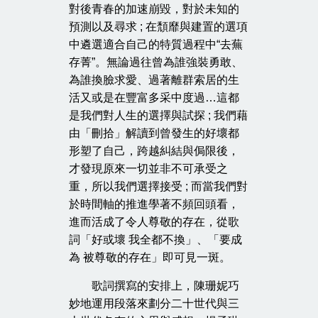
對後青春的加速崩毀，對於未知的
預測以及尋求 ; 在頹靡與建置的選項
中遴選適合自己的特質過程中“去蕪
存菁”。無論過往曾為誰強裝勇敢、
為誰換臉求愛、過著離群索居的生
活又或是在豐富多采中度過…這都
是我們對人生的選擇與試探 ; 我們藉
由「刪拾」解讀到曾發生的好壞都
形塑了自己，跨越糾結與侷限後，
才發現原來一切並非不可承受之
重，所以我們選擇接受 ; 而當我們對
於時間軸的推進學著不頻回頭看，
進而活成了令人尊敬的存在，從歌
詞「好或壞 我全都不換」、「要成
為 被尊敬的存在」即可見一斑。
歌詞撰寫的安排上，陳珊妮巧
妙地運用段落來劃分二十世代與三