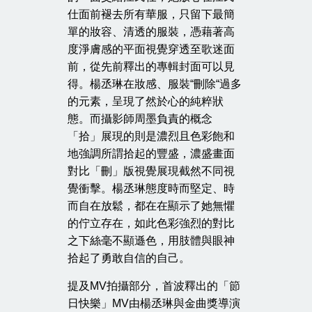
仕面前褪去所有華服，只留下最簡
單的妝容、清透的服裝，憑藉著高
度淨膚感的平面視覺穿透至歌迷面
前，從先前釋出的專輯封面可以見
得。楊丞琳在妝感、服裝“刪除“過多
的元素，呈現了然於心的純粹狀
態。而攝影師周墨負責的概念
「拾」展現的則是濃烈且色彩飽和
地強調所謂拾起的豐盛，濃盛畫面
對比「刪」版視覺展現截然不同視
覺衝擊。楊丞琳態度時而堅定、時
而自在放鬆，都在在顯示了她無懼
的佇立存在，如此色彩強烈的對比
之下絲毫不顯遜色，用肢體與眼神
拾起了勇敢自信的自己。
提及MV拍攝部分，首波釋出的「節
日快樂」MV由楊丞琳與金曲獎導演