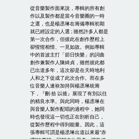
從音樂製作面來說，專輯的所有創
作以及製作都是當今音樂圈的一時
之選，也是楊丞琳在籌備專輯初期
就已經設定的人選 ; 雖然許多人都是
第一次合作，但彼此在創作歷程上
卻惺惺相惜、一見如故。例如專輯
中的首波主打「節日快樂」的詞曲
創作兼製作人陳綺貞，雖然彼此都
已出道多年，這次卻是在天時地利
人和之下促成了此次合作。而在多
位音樂人連袂加持與楊丞琳統籌
下，『刪‧拾 以後』展現了有別以往
的精良水準。與此同時，楊丞琳在
與音樂人製作配唱的過程中，她同
時也發現這一切也正在剖析自己，
從製作歷程中得到能量。因此，這
張專輯可謂是楊丞琳出道以來最“赤