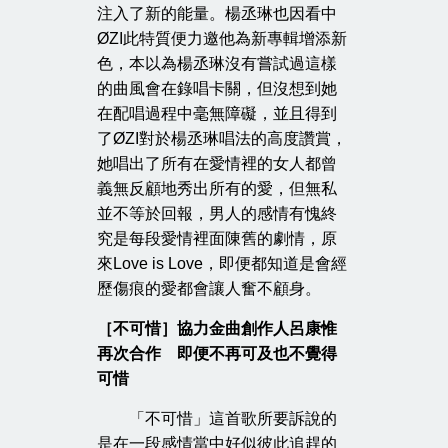
注入了新的能量。楊丞琳也因看中
ØZI此特質便力邀他為新專輯增添新
色，本以為楊丞琳沒有嘗試過這樣
的曲風會在錄唱卡關，但沒想到她
在配唱過程中毫無障礙，並且得到
了ØZI對於楊丞琳唱法的高度讚賞，
她唱出了所有在愛情裡的女人都曾
義無反顧地秀出所有的愛，但無私
並不等於回報，男人的感情有愧終
究是每段愛情裡面陳舊的劇情，原
來Love is Love，即便都知道是會經
歷傷痕的愛都會讓人奮不顧身。
［不可惜］
協力金曲創作人呂康惟
再次合作 即便不再可及也不覺得
可惜
「不可惜」這首歌所要訴說的
是在一段感情當中好似彼此追趕的