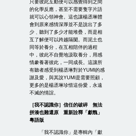
只要彼此互動便可以感覺得到之間
的化學反應，甚至不需要隻字片語
就可以心領神會。這也讓楊丞琳體
會到原來感情深厚並不是說出了多
少﹑聽到了多少才能堆疊，而是相
互了解便可以跨越隔閡。而泥土也
同等於養分，在互相陪伴的過程
中，彼此不自覺地汲取養分，用感
情豢養著彼此，一同成長。這讓所
有聽者感受到楊丞琳對於YUMI的感
謝及愛，與其說YUMI是需要照顧，
更多的是楊丞琳珍惜這份愛，永遠
不滅的情誼。
［我不認識你］信任的破碎 無法
拼湊也難還原 重新詮釋「獻醜」
粵語版
「我不認識你」是專輯內「獻