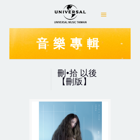
音樂專輯
刪•拾 以後
【刪版】