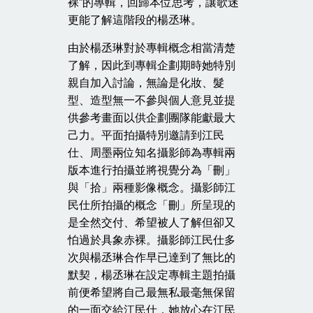
裸”的專輯，回歸本位思考，讓歌迷
更能了解這階段的楊丞琳。
由於楊丞琳對於專輯概念相當清楚
了解，因此到專輯企劃期時她特別
親自加入討論，無論是化妝、髮
型、造型無一不參與個人意見並提
供參考畫面以供企劃團隊能獻最大
己力。平面拍攝特別邀請到江民
仕、周墨兩位知名攝影師為專輯兩
版本進行拍攝並將視覺分為「刪」
與「拾」兩種影像概念。攝影師江
民仕所拍攝的概念「刪」所呈現的
是全然交付、希望被人了解但卻又
怕過於具象赤裸。攝影師江民仕多
次與楊丞琳合作早已達到了無比的
默契，楊丞琳在設定專輯主題拍攝
前便希望將自己最無私最毫無保留
的一面交給江民仕，她放心在江民