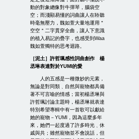
動的對象總像對牛彈琴，腦袋空
空；而淺顯易懂的詞曲讓人在聆聽
時毫無壓力，魏如萱大量地運用＂
空空＂二字貫穿全曲，讓人下意識
的植入易記的疊字，也感受到Waa
魏如萱獨特的思考迴路。
［泥土］許哲珮感性詞曲創作 楊
丞琳表達對於YUMI的愛
人的五感是一種微妙的元素，
無論是對同類﹑自然與寵物都具備
著不可言喻的情感；當初楊丞琳與
許哲珮討論主題時，楊丞琳就表達
特別希望專輯中有一首歌可以獻給
她的寵物－YUMI，因為這麼多年
來，她們一起度過了許多時光﹑休
戚與共；雖然寵物並不會說話，但