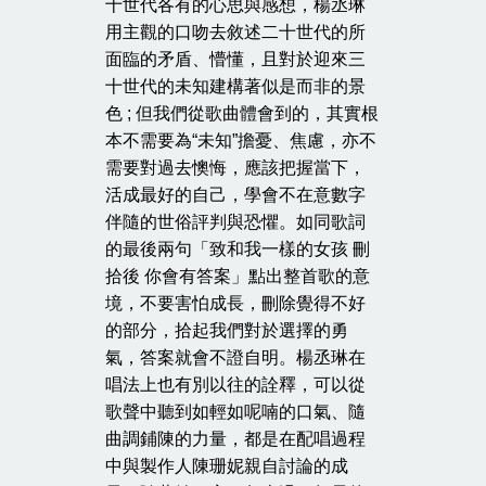
十世代各有的心思與感想，楊丞琳
用主觀的口吻去敘述二十世代的所
面臨的矛盾、懵懂，且對於迎來三
十世代的未知建構著似是而非的景
色 ; 但我們從歌曲體會到的，其實根
本不需要為“未知”擔憂、焦慮，亦不
需要對過去懊悔，應該把握當下，
活成最好的自己，學會不在意數字
伴隨的世俗評判與恐懼。如同歌詞
的最後兩句「致和我一樣的女孩 刪
拾後 你會有答案」點出整首歌的意
境，不要害怕成長，刪除覺得不好
的部分，拾起我們對於選擇的勇
氣，答案就會不證自明。楊丞琳在
唱法上也有別以往的詮釋，可以從
歌聲中聽到如輕如呢喃的口氣、隨
曲調鋪陳的力量，都是在配唱過程
中與製作人陳珊妮親自討論的成