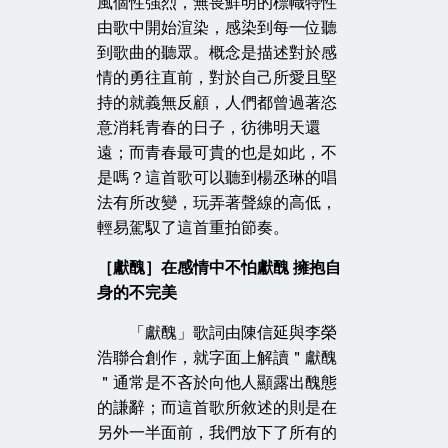
風個性強烈，無畏鮮明的標幟特性
由歌中開始渲染，感染到每一位聽
到歌曲的聽眾。概念是描述對於感
情的勇往直前，對於自己所愛且堅
持的就義無反顧，人們都曾過著恣
意消耗青春的日子，彷彿明天還
遠；而青春最可貴的也是如此，不
是嗎？這首歌可以聽到楊丞琳的唱
法有所改變，玩弄著聲線的高低，
輕易駕馭了這首重拍節奏。
［獻醜］在感情中不怕獻醜 擁抱自
身的不完美
「獻醜」歌詞由陳信延與李榮
浩聯合創作，就字面上解讀＂獻醜
＂通常是不吝於向他人顯露出醜態
的謙辭；而這首歌所敘述的則是在
另外一半面前，我們放下了所有的