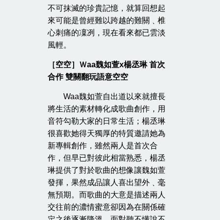
不可抹滅的珍貴記憶，就算回想起
來可能是曾經難以跨越的難關﹑椎
心刺痛的凜冽，現在看來都已雲淡
風輕。
［空空］Ｗaa魏如萱x楊丞琳 首次
合作 雙關翻玩語意空空
Waa魏如萱自出道以來就擅長
將生活的素材轉化成歌曲創作，用
音符勾勒大家的日常生活；楊丞琳
很喜歡她得天獨厚的特質邀請她為
新專輯創作，雖然兩人是首次合
作，但早已對彼此相當熟悉，楊丞
琳提供了對於歌曲的想像讓魏如萱
發揮，果然成品讓人喜出望外﹑毫
無預期。而歌曲的大意是描述兩人
交往前的濃情蜜意卻因為在關係確
定之後逐漸降溫，面對聽不懂說不