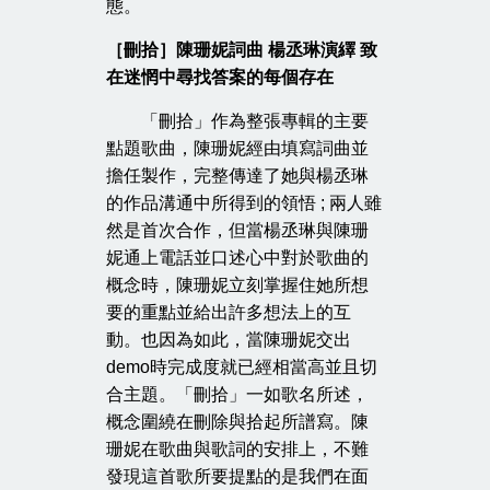
態。
［刪拾］陳珊妮詞曲 楊丞琳演繹 致
在迷惘中尋找答案的每個存在
「刪拾」作為整張專輯的主要
點題歌曲，陳珊妮經由填寫詞曲並
擔任製作，完整傳達了她與楊丞琳
的作品溝通中所得到的領悟 ; 兩人雖
然是首次合作，但當楊丞琳與陳珊
妮通上電話並口述心中對於歌曲的
概念時，陳珊妮立刻掌握住她所想
要的重點並給出許多想法上的互
動。也因為如此，當陳珊妮交出
demo時完成度就已經相當高並且切
合主題。「刪拾」一如歌名所述，
概念圍繞在刪除與拾起所譜寫。陳
珊妮在歌曲與歌詞的安排上，不難
發現這首歌所要提點的是我們在面