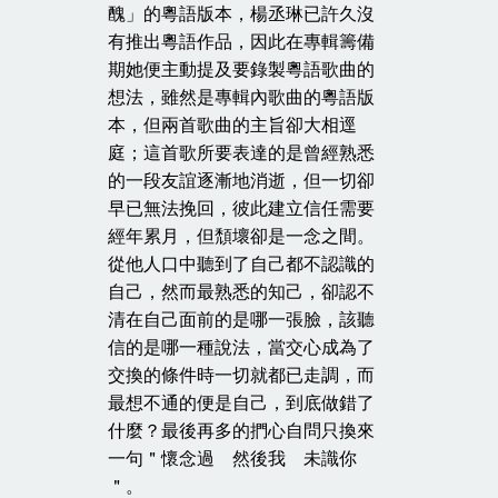
醜」的粵語版本，楊丞琳已許久沒
有推出粵語作品，因此在專輯籌備
期她便主動提及要錄製粵語歌曲的
想法，雖然是專輯內歌曲的粵語版
本，但兩首歌曲的主旨卻大相逕
庭；這首歌所要表達的是曾經熟悉
的一段友誼逐漸地消逝，但一切卻
早已無法挽回，彼此建立信任需要
經年累月，但頹壞卻是一念之間。
從他人口中聽到了自己都不認識的
自己，然而最熟悉的知己，卻認不
清在自己面前的是哪一張臉，該聽
信的是哪一種說法，當交心成為了
交換的條件時一切就都已走調，而
最想不通的便是自己，到底做錯了
什麼？最後再多的捫心自問只換來
一句＂懷念過 然後我 未識你
＂。