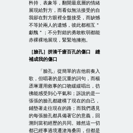
矜持﹑表象等，翻開最底層的情緒
展現給對方，而看似無法接受的自
我卻在對方眼裡全盤接受，而缺憾
不等於兩人的遺憾，彼此都相互＂
獻醜＂；不分對錯的勇敢軟弱都能
赤裸裸地展現，緊緊地擁抱。
［臉孔］拼湊千瘡百孔的傷口 縫
補成我的傷口
「臉孔」從簡單的吉他前奏入
歌，但唱著的是沉重的詞句，而楊
丞琳運用敘事的口吻緩緩唱出，彷
彿能感受到心平氣和；訴說的是一
張張的臉孔都建構了現在的自己，
鋪墊著走往現在的路；而我們遇見
的每張臉孔都具備著它的意義，回
溯到當初經歷的共同。雖然這一切
都已經事過境遷滄海桑田，但都是