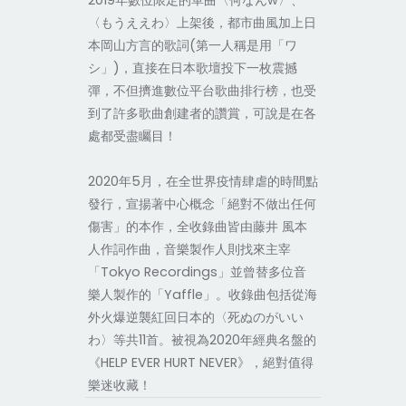
2019年數位限定的單曲〈何なんw〉、
〈もうええわ〉上架後，都市曲風加上日
本岡山方言的歌詞(第一人稱是用「ワ
シ」)，直接在日本歌壇投下一枚震撼
彈，不但擠進數位平台歌曲排行榜，也受
到了許多歌曲創建者的讚賞，可說是在各
處都受盡矚目！
2020年5月，在全世界疫情肆虐的時間點
發行，宣揚著中心概念「絕對不做出任何
傷害」的本作，全收錄曲皆由藤井 風本
人作詞作曲，音樂製作人則找來主宰
「Tokyo Recordings」並曾替多位音
樂人製作的「Yaffle」。收錄曲包括從海
外火爆逆襲紅回日本的〈死ぬのがいい
わ〉等共11首。被視為2020年經典名盤的
《HELP EVER HURT NEVER》，絕對值得
樂迷收藏！