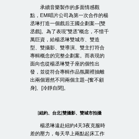
承續音樂製作的多面情感觀
點，EMI唱片公司為第一次合作的楊
丞琳打造一個戲后王國企劃案---[雙
丞戲]。為了表現”雙丞”概念，不惜千
萬巨資，給楊丞琳雙城市、雙造
型、雙攝影、雙導演、雙主打符合
專輯概念的完整企劃案。而表現的
面向也從楊丞琳雙子座的個性出
發，並從符合專輯作品氛圍裡抽離
出兩個迥然不同兩個主題--[奮不顧
身]、[冷靜自閉]。
紐約、台北
雙攝影、雙城市拍攝
[
]
楊丞琳遠赴紐約4天3夜克服時
差的壓力，每天早上兩點起床工作