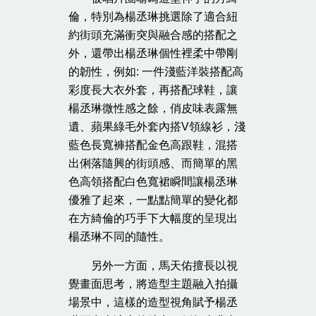
倫，特別為楊丞琳挑選除了適合紐
約街頭充滿衝突與融合感的搭配之
外，還帶出楊丞琳個性裡柔中帶剛
的韌性，例如: 一件淺藍洋裝搭配高
彩度長大衣外套，再搭配球鞋，讓
楊丞琳微性感之餘，俏皮味表露無
遺、蘋果綠毛外套內搭V領線衫，淺
藍色長寬褲搭配金色高跟鞋，混搭
出俐落隨興的街頭感、而簡單的黑
色高領搭配白色寬裙瞬間讓楊丞琳
優雅了起來，一點點簡單的變化都
在方綺倫的巧手下大幅度的呈現出
楊丞琳不同的隨性。
另外一方面，馬天佑擅長以視
覺畫面思考，將造型主題融入拍攝
場景中，這樣的造型視角賦予楊丞