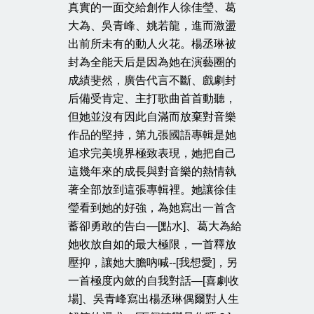
真實的一面交給創作人徐佳瑩、葛
大為、吳青峰、姚若龍，進而激盪
出前所未有的動人火花。楊丞琳被
封為全能天后是因為她在演藝圈的
成績斐然，廣告代言不斷、戲劇封
后備受肯定、主打歌曲首首動聽，
但她並沒有因此自滿而放棄對音樂
作品的堅持，第九張國語專輯是她
追求完美境界極致表現，她把自己
這幾年來的成長與對音樂的熱情執
著全部放到這張專輯裡。她讓徐佳
瑩看到她的好強，為她寫出一首含
蓄卻勇敢的告白—[點水]、葛大為給
她收放自如的最大極限，一首釋放
壓抑，讓她大膽吶喊--[我想愛]，另
一首極度內斂的自我對話—[喜劇收
場]、吳青峰寫出楊丞琳偶爾對人生