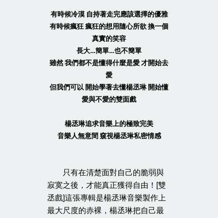
有時候冷漠 自持著走完應該選擇的優雅
有時候瘋狂 瘋狂的想用隨心所欲 換一個
真實的笑容
長大…簡單…也不簡單
雖然 我們都不是懂得什麼是愛 才開始去
愛
但我們可以 開始學著去懂楊丞琳 開始懂
愛與不愛的雙面戲
楊丞琳追求音樂上的極致完美
音樂人無意間 窺視楊丞琳私密情感
只有在清楚面對自己的脆弱與
寂寞之後，才能真正獲得自由！[雙
丞戲]這張專輯是楊丞琳音樂製作上
最大尺度的赤裸，楊丞琳把自己最