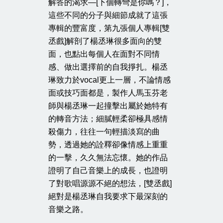
解答的渴求—[下個轉彎是你嗎？]，
這些不同的分子與細節成就了這張
專輯的豐富度，第九張個人專輯[雙
丞戲]解剖了楊丞琳很多面向的雙
面，也點出每個人在面對不同情
感、做出選擇前的自我掙扎。楊丞
琳致力於vocal更上一層，不論情感
面或技巧面都是，製作人馬玉芬老
師與楊丞琳一起撞擊出屬於她特有
的轉音方法；細膩輕柔卻極具感情
殺傷力，往往一句輕描淡寫的曲
勢，透過她的詮釋卻像情感上重重
的一擊，久久無法忘懷。她的作品
證明了自己音樂上的成長，也證明
了對歌唱源源不絕的想法，[雙丞戲]
絕對是楊丞琳自我要求下最深刻的
音樂之路。