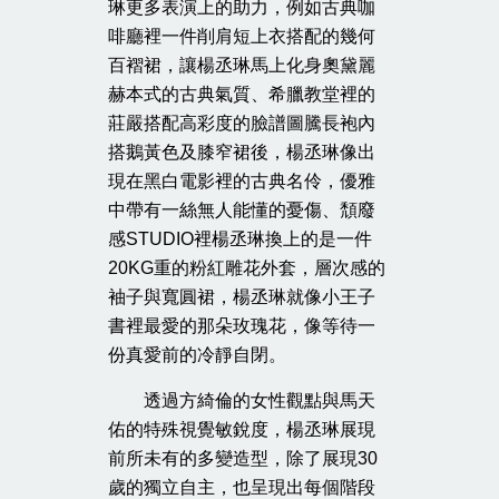
琳更多表演上的助力，例如古典咖
啡廳裡一件削肩短上衣搭配的幾何
百褶裙，讓楊丞琳馬上化身奧黛麗
赫本式的古典氣質、希臘教堂裡的
莊嚴搭配高彩度的臉譜圖騰長袍內
搭鵝黃色及膝窄裙後，楊丞琳像出
現在黑白電影裡的古典名伶，優雅
中帶有一絲無人能懂的憂傷、頹廢
感STUDIO裡楊丞琳換上的是一件
20KG重的粉紅雕花外套，層次感的
袖子與寬圓裙，楊丞琳就像小王子
書裡最愛的那朵玫瑰花，像等待一
份真愛前的冷靜自閉。
透過方綺倫的女性觀點與馬天
佑的特殊視覺敏銳度，楊丞琳展現
前所未有的多變造型，除了展現30
歲的獨立自主，也呈現出每個階段