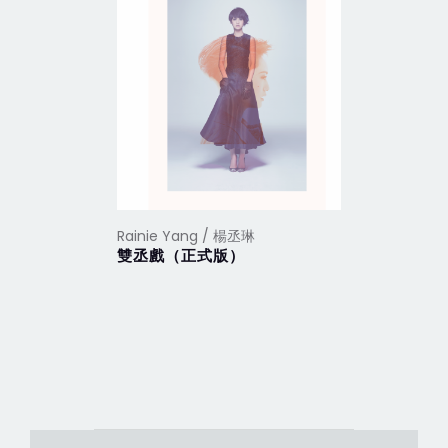
Rainie Yang / 楊丞琳
Rainie Y
雙丞戲（正式版）
年輪說 