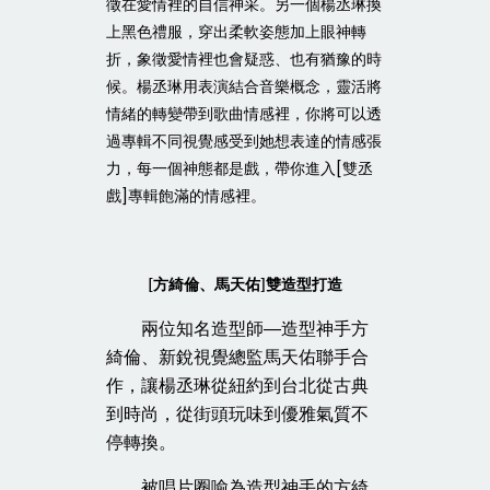
徵在愛情裡的自信神采。另一個楊丞琳換
上黑色禮服，穿出柔軟姿態加上眼神轉
折，象徵愛情裡也會疑惑、也有猶豫的時
候。楊丞琳用表演結合音樂概念，靈活將
情緒的轉變帶到歌曲情感裡，你將可以透
過專輯不同視覺感受到她想表達的情感張
力，每一個神態都是戲，帶你進入[雙丞
戲]專輯飽滿的情感裡。
方綺倫、馬天佑
雙造型打造
[
]
兩位知名造型師—造型神手方
綺倫、新銳視覺總監馬天佑聯手合
作，讓楊丞琳從紐約到台北從古典
到時尚，從街頭玩味到優雅氣質不
停轉換。
被唱片圈喻為造型神手的方綺