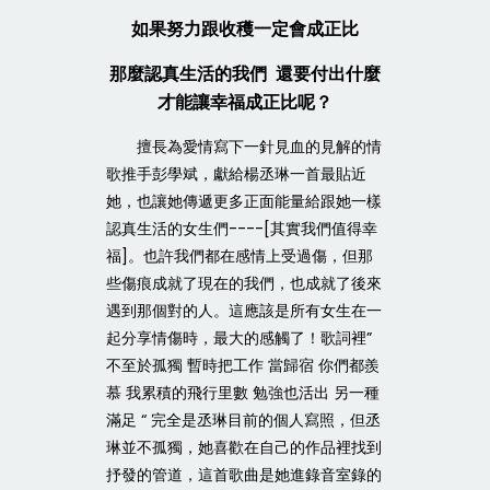
如果努力跟收穫一定會成正比
那麼認真生活的我們 還要付出什麼
才能讓幸福成正比呢？
擅長為愛情寫下一針見血的見解的情
歌推手彭學斌，獻給楊丞琳一首最貼近
她，也讓她傳遞更多正面能量給跟她一樣
認真生活的女生們----[其實我們值得幸
福]。也許我們都在感情上受過傷，但那
些傷痕成就了現在的我們，也成就了後來
遇到那個對的人。這應該是所有女生在一
起分享情傷時，最大的感觸了！歌詞裡”
不至於孤獨 暫時把工作 當歸宿 你們都羨
慕 我累積的飛行里數 勉強也活出 另一種
滿足 “ 完全是丞琳目前的個人寫照，但丞
琳並不孤獨，她喜歡在自己的作品裡找到
抒發的管道，這首歌曲是她進錄音室錄的