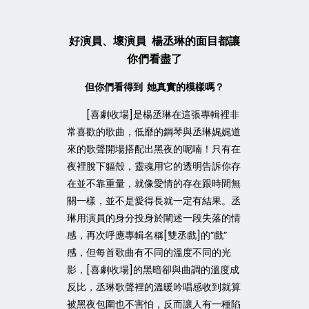
好演員、壞演員 楊丞琳的面目都讓
你們看盡了
但你們看得到 她真實的模樣嗎？
[喜劇收場]是楊丞琳在這張專輯裡非
常喜歡的歌曲，低靡的鋼琴與丞琳娓娓道
來的歌聲開場搭配出黑夜的呢喃！只有在
夜裡脫下軀殼，靈魂用它的透明告訴你存
在並不靠重量，就像愛情的存在跟時間無
關一樣，並不是愛得長就一定有結果。丞
琳用演員的身分投身於闡述一段失落的情
感，再次呼應專輯名稱[雙丞戲]的”戲”
感，但每首歌曲有不同的溫度不同的光
影，[喜劇收場]的黑暗卻與曲調的溫度成
反比，丞琳歌聲裡的溫暖吟唱感收到就算
被黑夜包圍也不害怕，反而讓人有一種陷