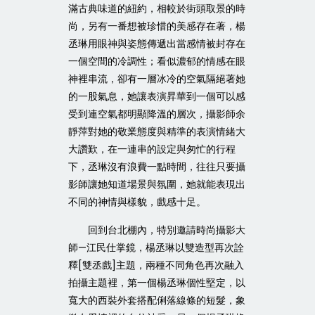
滿古典味道的紐約，相較於街頭取景的時
尚，另有一番想被珍惜的美感存在著，楊
丞琳用眼神與姿態傳遞出當感情被封存在
一個空間的冷調性；看似濃郁的情感在眼
神裡串流，卻有一層冰冷的空氣隔絕著她
的一股氣息，她讓表演昇華到一個可以感
受到連空氣都明顯降溫的層次，攝影師余
靜萍對她的敬業態度與精準的表演情緒大
大讚歎，在一連串的設定與匆忙的行程
下，丞琳沒有浪費一點時間，往往只要攝
影師讓她知道場景與氛圍，她就能表現出
不同的神情與樣貌，戲感十足。
回到台北棚內，特別邀請時尚攝影大
師—江民仕掌鏡，楊丞琳以雙造型再次詮
釋[雙丞戲]主題，兩種不同角色再次融入
拍攝主題裡，第一個楊丞琳個性堅定，以
寬大的西裝外套搭配俐落線條的短髮，象