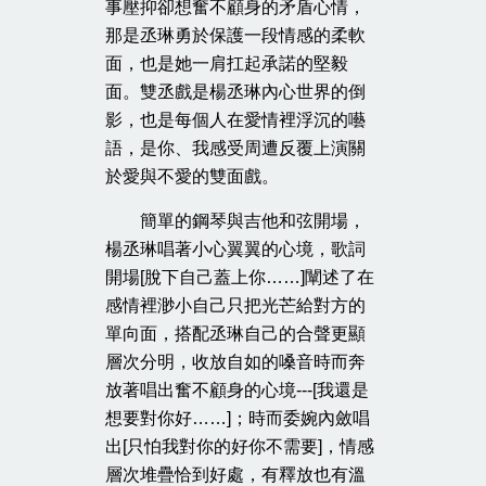
事壓抑卻想奮不顧身的矛盾心情，
那是丞琳勇於保護一段情感的柔軟
面，也是她一肩扛起承諾的堅毅
面。雙丞戲是楊丞琳內心世界的倒
影，也是每個人在愛情裡浮沉的囈
語，是你、我感受周遭反覆上演關
於愛與不愛的雙面戲。
簡單的鋼琴與吉他和弦開場，
楊丞琳唱著小心翼翼的心境，歌詞
開場[脫下自己蓋上你……]闡述了在
感情裡渺小自己只把光芒給對方的
單向面，搭配丞琳自己的合聲更顯
層次分明，收放自如的嗓音時而奔
放著唱出奮不顧身的心境---[我還是
想要對你好……]；時而委婉內斂唱
出[只怕我對你的好你不需要]，情感
層次堆疊恰到好處，有釋放也有溫