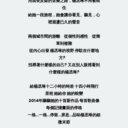
用成長反芻的音樂之路，楊丞琳不再被框
住
給她一段旅程，她會讓你看見、聽見，心
裡迴盪已久的聲音
兩個城市間的游離 從個性到感性 從簡
單到複雜
從內心出發 楊丞琳的視野 停駐在什麼地
方?
找尋著什麼樣的自己? 又在別人眼裡看到
什麼樣的楊丞琳?
給楊丞琳十二小時的時差 十四小時飛行
里程 她給你 她的蛻變
2014年聽聽她的十首新作品 每首歌曲像
每個記憶畫面的停格
一格…一格…停留…屏息…品味楊丞琳的細
微末節