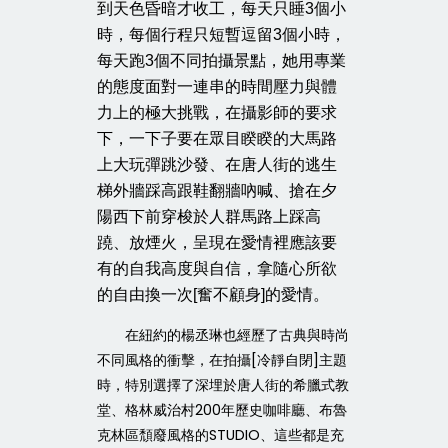
到天色昏暗才收工，每天只睡3個小
時，每個行程只短暫逗留3個小時，
每天跑3個不同拍攝景點，她用專業
的態度面對一連串的時間壓力與體
力上的極大挑戰，在攝影師的要求
下，一下子要在眾目睽睽的大馬路
上大玩彈跳沙發、在唐人街的逃生
梯外牆踩高跟鞋翻牆吶喊、搶在夕
陽西下前穿梭於人群馬路上踩高
蹺、放煙火，呈現在愛情裡應該要
有的自我高度與自信，拿隨心所欲
的自由換一次[奮不顧身]的愛情。
在紐約的楊丞琳也經歷了古典與時尚
不同風格的衝擊，在拍攝[冷靜自閉]主題
時，特別選擇了深埋於唐人街的希臘式教
堂、格林威治村200年歷史咖啡廳、布魯
克林區頹廢風格的STUDIO、這些都是充