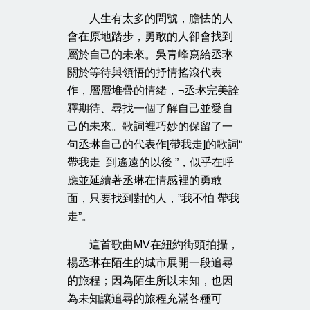
人生有太多的問號，膽怯的人
會在原地踏步，勇敢的人卻會找到
屬於自己的未來。吳青峰寫給丞琳
關於等待與領悟的抒情搖滾代表
作，層層堆疊的情緒，¬丞琳完美詮
釋期待、尋找一個了解自己並愛自
己的未來。歌詞裡巧妙的保留了一
句丞琳自己的代表作[帶我走]的歌詞“
帶我走 到遙遠的以後 ”，似乎在呼
應並延續著丞琳在情感裡的勇敢
面，只要找到對的人，”我不怕 帶我
走”。
這首歌曲MV在紐約街頭拍攝，
楊丞琳在陌生的城市展開一段追尋
的旅程；因為陌生所以未知，也因
為未知讓追尋的旅程充滿各種可