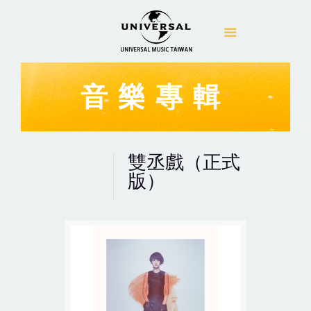
音樂專輯
雙丞戲（正式
版）