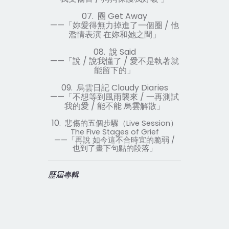
07.
圈
Get Away
——
「妳愛得無力掉進了一個圈
/
他
濫情表演
在妳和她之間」
08.
說
Said
——
「說
/
說我懂了
/
愛不是執著就
能留下的」
09.
烏雲日記
Cloudy Diaries
——
「不想等到風雨襲來
/
一再測試
我的愛
/
能不能
烏雲解散」
10.
悲傷的五個步驟（
Live Session
）
The Five Stages of Grief
——
「再說
如今這不合時宜的脆弱
/
也到了畫下句點的段落」
歷屆專輯