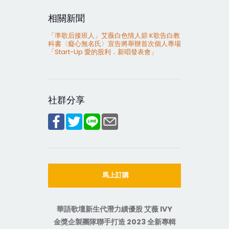
相關新聞
「準歌后接班人」艾薇白色情人節 K歌告白教
科書〈癡心無名氏〉宣告將舉辦首次個人專場
「Start-Up 愛的股利．新唱發表會」
社群分享
馬上訂購
華語歌壇新生代潛力績優股
艾薇
IVY
金獎企製團隊聯手打造
2023
全新專輯