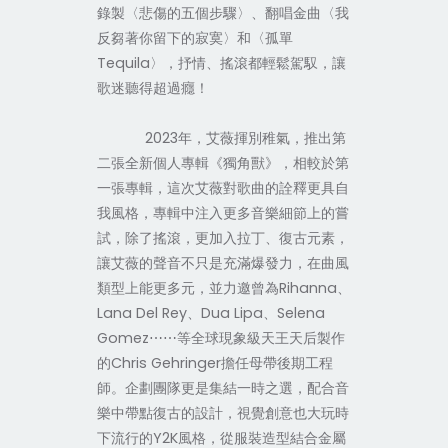
錄製〈悲傷的五個步驟〉、翻唱金曲〈我
反芻著你留下的寂寞〉和〈孤單
Tequila
〉，抒情、搖滾都輕鬆駕馭，讓
歌迷聽得超過癮！
2023
年，艾薇揮別稚氣，推出第
二張全新個人專輯《獨角獸》，相較於第
一張專輯，這次艾薇對歌曲的詮釋更具自
我風格，專輯中注入更多音樂細節上的嘗
試，除了搖滾，更加入拉丁、復古元素，
讓艾薇的聲音不只是充滿爆發力，在曲風
類型上能更多元，並力邀曾為
Rihanna
、
Lana Del Rey
、
Dua Lipa
、
Selena
Gomez
⋯⋯
等全球現象級天王天后製作
的
Chris Gehringer
擔任母帶後期工程
師。企劃團隊更是集結一時之選，配合音
樂中帶點復古的設計，視覺創意也大玩時
下流行的
Y2K
風格，從服裝造型結合金屬