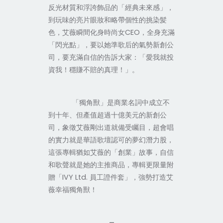
反光材質和浮誇飾品的「經典未來感」，
到玩味的亮片眼妝和略帶個性的挑染髪
色，艾薇瞬間化身時尚女
CEO
，全身充滿
「閃光點」，要以她準歌后的氣勢新創公
司，要充滿自信的告訴大家：「愛我就投
資我！穩賺不賠的真理！」。
「獨角獸」是商業名詞中成立不
到十年、但產值超過十億美元的新創公
司，象徵艾薇剛出道就備受矚目，超會唱
的實力就是華語歌壇認可的夢幻潛力股，
這張專輯猶如艾薇的「創業」故事，自信
和歌聲就是她的主推商品，專輯更限量附
贈「
IVY Ltd.
員工證件套」，強勢打造艾
薇幸福獨角獸！
–