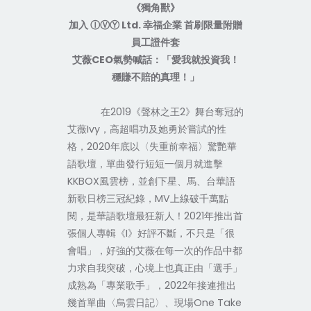
《獨角獸》
加入
ⒾⓋⓎ
Ltd.
幸福企業
首刷限量附贈
員工證件套
艾薇
CEO
氣勢喊話：「愛我就投資我！
穩賺不賠的真理！」
在
2019
《聲林之王
2
》舞台奪冠的
艾薇
Ivy
，高超唱功及她勇於嘗試的性
格，
2020
年底以〈失重前幸福〉驚艷華
語歌壇，單曲發行短短一個月就進擊
KKBOX
風雲榜，並創下星、馬、台華語
新歌日榜三冠紀錄，
MV
上線破千萬點
閱，是華語歌壇最狂新人！
2021
年推出首
張個人專輯《
I
》好評不斷，不只是「很
會唱」，好強的艾薇在每一次的作品中都
力求自我突破，心境上也真正由「選手」
成熟為「專業歌手」，
2022
年接連推出
幾首單曲〈烏雲日記〉、現場
One Take