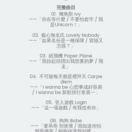
完整曲目
01.
獨角獸
Ivy
——
「你在等什麼
/
不要怕套牢
/
我
是
Unicorn
！」
02.
癡心無名氏
Lovely Nobody
——
「如果名份是一種保障
/
冒險又
怎樣？」
03.
紙飛機
Paper Plane
——
「我抬起頭摺出我想要的夢
/
飛
走」
04.
不可能每天都是禮拜天
Carpe
diem
——
「
I wanna be
心想事成好容易
/ I wanna be
新歌排行拿第一」
05.
登入遊戲
Login
——
「這一場遊戲
/
有我也有你」
06.
狗狗
Bobe
——
「要乖乖
別使壞
/
我知道你怕
我受傷害
/
狗狗保護我好暖
」