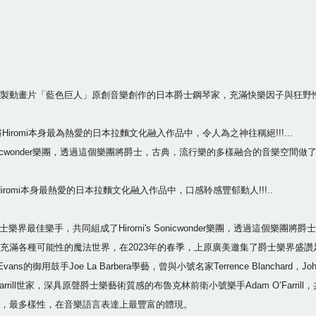
讚譽，調製動畫片「藍色巨人」原創音樂創作的日本爵士鋼琴家，充滿快樂因子與狂
魔法將Hiromi本身最為熱愛的日本拉麵文化融入作品中，令人為之神往稱絕!!!...
onicwonder樂團，透過這個樂團將爵士，古典，流行樂的多樣融合的音樂空間
魔法將Hiromi本身最熱愛的日本拉麵文化融入作品中，口感聆感豐郁動人!!!..
集了爵士樂界最佳樂手，共同組成了Hiromi's Sonicwonder樂團，透過這
種可能性的魔法世界，在2023年的春季，上原廣美邀集了爵士樂界盛讚足以媲美爵士
ll Evans的御用鼓手Joe La Barbera學藝，曾與小號名家Terrence Blanc
co O’Farrill世家，深具原聲爵士樂藝術質感的布魯克林前衛小號樂手Adam O’Farril
，最多樣性，在音樂語言表達上最豐富的體現。