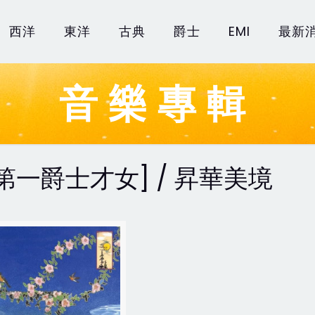
西洋
東洋
古典
爵士
EMI
最新
音樂專輯
第一爵士才女] / 昇華美境