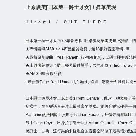
上原廣美[日本第一爵士才女] / 昇華美境
Hiromi / OUT THERE
日本第一爵士才女-2025最新專輯!!!~榮獲葛萊美獎無上
★專輯獲得AllMusic-4顆星優質鑑賞，第13張錄音室專輯!!!!!!
★最新原創靚曲~ Yes! Ramen!!拉-麵-到(道)，以爵士即興
★上原廣美邀集了爵士樂界最佳樂手，共同組成了Hiromi's S
★AMG-4星高度評價
#最新創作曲~ Yes! Ramen!!拉-麵-到(道)!!，將爵士即興
日本爵士鋼琴才女上原廣美(Hiromi Uehara)，此次，她邀
多樣性，在音樂語言表達上最豐富的體現。她將音樂當作是一個充滿各
Pastorius的法國爵士貝斯手Hadrien Feraud，拜傳奇鋼琴家Bi
鼓手Gene Coye，出身拉丁爵士巨人Arturo O’Farrill，Chi
將爵士，古典，流行樂的多樣融合的音樂空間做了最具活力動能