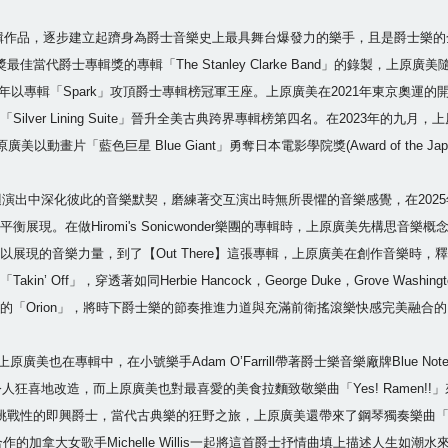
作品，逐步建立起躋身為爵士音樂史上最具舞台爆發力的樂手，且是爵士樂的全
最佳當代爵士專輯獎的專輯「The Stanley Clarke Band」的錄製，上原廣美隨
016年以專輯「Spark」攻頂爵士專輯榜冠軍王座。上原廣美在2021年東京
r Lining Suite」晉升全美古典跨界專輯榜第四名。在2023年的九月，上原
動畫片「藍色巨星 Blue Giant」勇奪日本電影學院獎(Award of the Japa
der樂團在巡迴演出中深化彼此的音樂默契，磨練著交互演出時無所畏懼的音樂感覺，在20
現。在做Hiromi's Sonicwonder樂團的專輯時，上原廣美先構思
展現的音樂力量，到了【Out There】這張專輯，上原廣美在創作音樂時
」，穿透著如同Herbie Hancock，George Duke，Grove Washingt
Orion」，將時下爵士樂的節奏推進力道與充滿前衛搖滾樂快感完美融合的「Th
廣美也在專輯中，在小號樂手Adam O’Farrill帶著爵士樂音樂廠牌Blue No
人狂喜地改造，而上原廣美也對最喜愛的美食拉麵致敬樂曲「Yes! Ramen!
，具有挑戰性的即興爵士，當代古典樂的狂野之旅，上原廣美還帶來了鋼琴獨奏樂曲「Pe
avid Crosby合作的加拿大女歌手Michelle Willis一起將這首爵士抒情曲