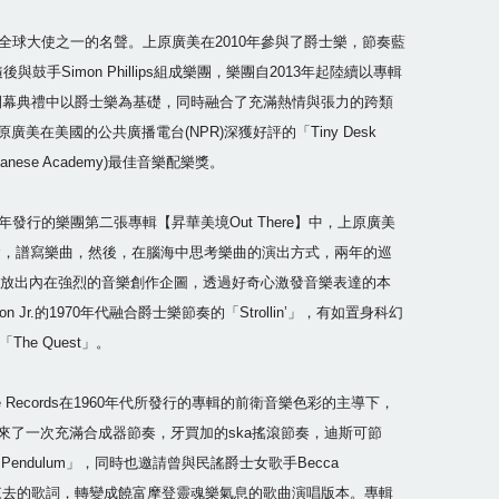
球大使之一的名聲。上原廣美在2010年參與了爵士樂，節奏藍
後與鼓手Simon Phillips組成樂團，樂團自2013年起陸續以專輯
奧運的開幕典禮中以爵士樂為基礎，同時融合了充滿熱情與張力的跨類
廣美在美國的公共廣播電台(NPR)深獲好評的「Tiny Desk
nese Academy)最佳音樂配樂獎。
25年發行的樂團第二張專輯【昇華美境Out There】中，上原廣美
音樂概念，譜寫樂曲，然後，在腦海中思考樂曲的演出方式，兩年的巡
，釋放出內在強烈的音樂創作企圖，透過好奇心激發音樂表達的本
on Jr.的1970年代融合爵士樂節奏的「Strollin’」，有如置身科幻
e Quest」。
te Records在1960年代所發行的專輯的前衛音樂色彩的主導下，
!」來了一次充滿合成器節奏，牙買加的ska搖滾節奏，迪斯可節
ndulum」，同時也邀請曾與民謠爵士女歌手Becca
填上描述人生如潮水來去的歌詞，轉變成饒富摩登靈魂樂氣息的歌曲演唱版本。專輯