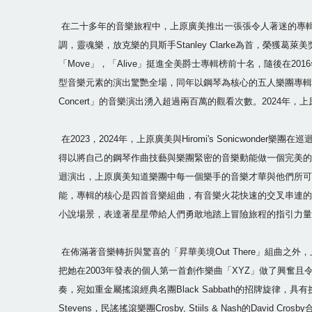
在二十多年的音樂旅程中，上原廣美推出一張張令人著迷的專輯
調，靈魂樂，放克樂的貝斯手Stanley Clarke為首，榮獲葛萊美獎
「Move」，「Alive」挺進全美爵士專輯榜前十名，隨後在2
型音樂元素的演出驚艷全場，同年以鋼琴為核心的五人樂團專輯「Silve
Concert」的音樂演出湧入超過兩百萬的觀看次數。2024年，上原廣美以
在2023，2024年，上原廣美與Hiromi's Sonicwon
得以將自己的鋼琴作曲技藝與樂團緊密的音樂動能做一個完美的平衡展
迴演出，上原廣美知道樂團中每一個樂手的音樂才華與他們所可以
能，專輯的核心是四首音樂組曲，有音樂火花快速的交叉串連的「Takin’ Off
小說場景，表達著星星帶給人們勇敢地踏上冒險旅程的指引力量的「
在佈滿著音樂轉折與驚喜的「昇華美境Out There」組曲之外，上原
把她在2003年發表的個人第一首創作樂曲「XYZ」做了興奮且令
奏，宛如重金屬搖滾經典名團Black Sabbath的招牌旋律
Stevens，民謠搖滾樂團Crosby, Stiils & Nash的D