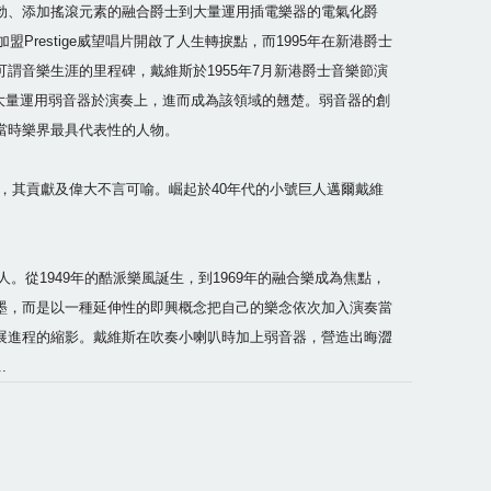
勃、添加搖滾元素的融合爵士到大量運用插電樂器的電氣化爵
estige威望唱片開啟了人生轉捩點，而1995年在新港爵士
音樂生涯的里程碑，戴維斯於1955年7月新港爵士音樂節演
此他開始大量運用弱音器於演奏上，進而成為該領域的翹楚。弱音器的創
當時樂界最具代表性的人物。
，其貢獻及偉大不言可喻。崛起於40年代的小號巨人邁爾戴維
從1949年的酷派樂風誕生，到1969年的融合樂成為焦點，
墨，而是以一種延伸性的即興概念把自己的樂念依次加入演奏當
展進程的縮影。戴維斯在吹奏小喇叭時加上弱音器，營造出晦澀
.