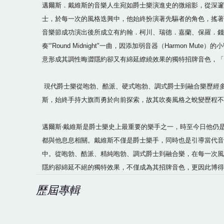
邁爾斯．戴維斯的音樂人生宛如爵士樂演進史的微縮影，從深邃
士，於每一次的風格迭興中，他始終扮演著先驅者的角色，搖著大纛
音樂節成功演出後所成立有約翰．柯川、瑞德．嘉蘭、保羅．錢
奏“’Round Midnight"一曲，因添加弱音器（Harm
意形成其調性晦澀隱約卻又有綿延繚繞效果的獨特招牌音色，「
現代爵士樂從咆勃、酷派、硬式咆勃、調式爵士到融合樂歷經多
斯，始終手持大旗而勇於向前探索，故其吹奏風格之蛻變歷程不
邁爾斯‧戴維斯是爵士樂史上最重要的樂手之一，時至今日他仍是
都與他息息相關。戴維斯不僅是爵士樂手，同時也是引導當代音
中。從咆勃、酷派、精純咆勃、調式爵士到融合樂，在每一次風
隱約卻綿延不絕的獨特效果，不僅成為其招牌音色，更因此博得“
歷屆專輯