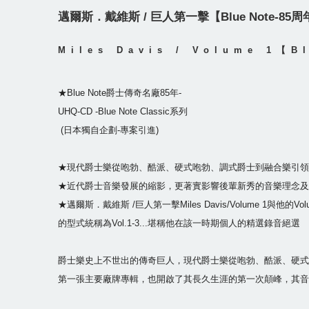
邁爾斯．戴維斯 / 巨人第一擊【Blue Note-85周
Miles Davis / Volume 1【B
★Blue Note爵士傳奇名廠85年-
UHQ-CD -Blue Note Classic系列
(日本獨自企劃-專案引進)
★現代爵士樂從咆勃、酷派、硬式咆勃、調式爵士到融合樂引領
★近代爵士音樂發展的縮影，更著實影響後輩新秀的音樂理念及
★邁爾斯．戴維斯 /巨人第一擊Miles Davis/Volume 1與他的Vo
的型式統稱為Vol.1-3...堪稱他在該一時期個人的精選錄音絕選
爵士樂史上不世出的傳奇巨人，現代爵士樂從咆勃、酷派、硬式
第一張主要廠牌專輯，也開啟了其長久生涯的第一次顛峰，其音