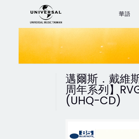
華語
邁爾斯．戴維斯 /
周年系列】RVG
(UHQ-CD)