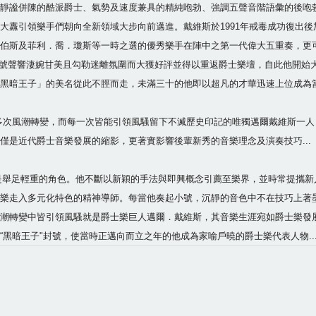
靜謐併陳的酷派爵士、氣勢及速度兼具的精純咆勃、強調五聲音階語彙的後咆
引領樂手們朝向全新領域大步向前邁進。戴維斯於1991年戒毒成功復出後加盟Pr
伯斯及菲利．喬．瓊斯等一時之選的優秀樂手在陣中之第一代偉大五重奏，更可謂
on Mute）的小號聲響淒婉甘美且勾勒迷離氛圍而大獲好評並得以重返爵士樂壇，自
黑暗王子」的美名從此不脛而走，未滿三十的他即以超凡的才華迅速上位成為
次風潮轉變，而每一次皆能引領風騷留下不滅歷史印記的唯獨邁爾戴維斯一人
僅是近代爵士音樂發展的縮影，更著實影響後輩新秀的音樂理念及演奏技巧...
舉足輕重的角色。他不斷以新穎的手法與即興概念引薦至樂界，並時常提攜新人。
樂走入多元化特色的精神導師。每當他奏起小號，沉靜的音色中不在技巧上著
潮轉變中皆引領風騷就是爵士樂巨人邁爾．戴維斯，其音樂生涯宛如爵士樂發
黑暗王子"封號，使當時正邁向而立之年的他成為家喻戶曉的爵士樂代表人物...