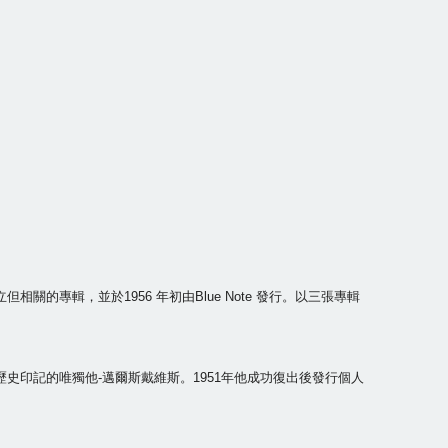
的2張獨立但相關的專輯，並於1956 年初由Blue Note 發行。以三張專輯
印記的唯獨他-邁爾斯戴維斯。1951年他成功復出後發行個人
。