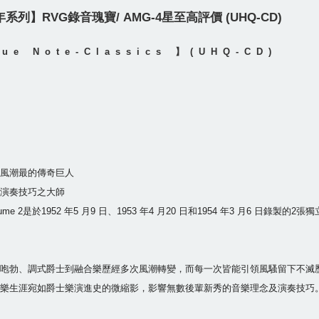
年系列】RVG錄音瑰寶/ AMG-4星至高評價 (UHQ-CD)
lue Note-Classics 】(UHQ-CD)
風潮最的傳奇巨人
演奏技巧之大師
lume 2是於1952 年5 月9 日、1953 年4 月20 日和1954 年3 月6 日錄製
咆勃、調式爵士到融合樂歷經多次風潮轉變，而每一次皆能引領風騷留下不滅歷史
樂生涯宛如爵士樂演進史的微縮影，影響無數後輩新秀的音樂理念及演奏技巧