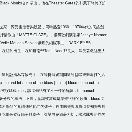
ack Monks合作演出，他在Theaster Gates的引薦下聆聽了許
。
買加世家，深受雷鬼音樂洗禮，同時熱愛1960，1970年代的民謠創
MATTE GLAZE」，獲得歌劇演唱家Jessye Norman
rin Salvant獻唱的細膩歌曲「DARK EYES
」，在紐約出生，在印度南部Tamil Nadu邦長大，深受著敘述聖人
暴動事件中遭到誣指為謀殺兇手，在等待庭審期間遭到監獄警衛毒打的六
ome of the blues [bruise] blood come out to
e被誤聽成blue，讓這句話有了不一樣的解讀，Immanuel
著分裂的看法，不過，藍調被當成是感覺很好的歌曲，blood這
輩所學到的食譜傳給他們的孩子，經由味覺與嗅覺引發知覺與對
，在麥克風旁架設鍋子與桌子，讓樂曲充滿著刀切，水沸騰與油炸的