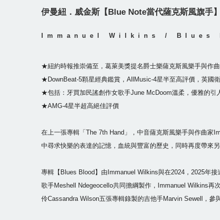
伊曼紐．威金斯【Blue Note當代薩克斯風旗手】
I
mmanuel Wilkins / Blues
★紐約時報推崇備至，葛萊美獎提名爵士樂薩克斯風樂手與作曲
★DownBeat-5顆星經典鑑賞，AllMusic-4星半至高評價，
★包括：牙買加民謠創作女歌手June McDoom溫柔，優雅的引人沉思的
★AMG-4星半超高絕佳評價
在上一張專輯「The 7th Hand」，中音薩克斯風樂手與作曲家I
中尋求快樂的表達的記憶，血統與豐富的歷史，同時再度帶來另
專輯【Blues Blood】由Immanuel Wilkins與在2024，2025
歌手Meshell Ndegeocello共同擔綱製作，Immanuel W
伶Cassandra Wilson五張專輯錄製的吉他手Marvin Sewel