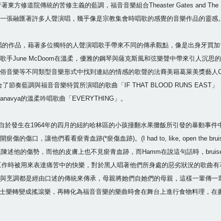
東方修道院傳統的苦修主義的藍調，福音音樂組合Theaster Gates and The Bl
一張融匯著許多人聲演唱，幾乎像是宗教集會時唱歌的感覺的音樂作品的靈感
專輯中採用人聲演唱的作品，藉著多位獨特的人聲演唱歌手帶來不同的傳承觀點，像是出身牙
ne McDoom在溫柔，優雅的鋼琴與薩克斯風和弦樂聲中帶來引人沉思的抒情歌曲「
不同類型音樂形式中找到連結的情感的歌聲的法裔美籍葛萊美獎藝人Cécile McLo
合了節奏藍調與福音音樂特質所演唱的歌曲「IF THAT BLOOD RUNS EAST
navya的溫柔吟唱歌曲「EVERYTHING」。
」的創作靈感源自於發生在1964年的四月的紐約哈林區的小孩撞翻水果攤飯所引發的
青血跡(*瘀傷血跡)。(I had to, like, open the bruise up and let s
警方拒絕陳述他的傷勢，而他的皮膚上也不見瘀青血跡，而Hamm在說這句話時，bruis
農場工作時被用來表達痛苦中的快樂，對於黑人唱著他們所身處的惡劣狀況的歌曲有
與烹調都是經由口述的傳統來傳承，母親將她們自她們的母親，這樣一輩傳一
從新潮咆勃爵士樂轉變成搖滾樂，再轉化為福音音樂的樂曲時會在舞台上進行食物料理