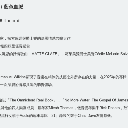
/ 藍色血脈
 Blood
家，探索藍調與爵士樂的深層情感共鳴大作
英國衛報四顆星優質鑑賞
抒情歌曲「MATTE GLAZE」，葛萊美獎爵士美聲Cécile McLorin Salva
mmanuel Wilkins顯現了音樂在精練的技藝之外所存在的力量，在2025年的專
一次深層的情感共鳴的聽覺體驗。
年接連以「The Omnichord Real Book」，「No More Water: The Gos
ilkins再次與他的四人樂團成員—鋼琴家Micah Thomas，低音提琴樂手Rick Ros
l，參與流行女歌手Adele的冠軍專輯「21」錄製的鼓手Chris Dave友情獻藝。