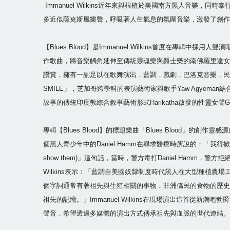
Immanuel Wilkins近年來與根植於美國南方黑人音樂，同時奉行著
多近似薩克斯風樂聲，呼吸著人生氣息的氛圍音樂，激發了創作
【Blues Blood】是Immanuel Wilkins首度在
作歌曲，將音樂觸角延伸至傳統靈魂樂與爵士樂的南佛羅里達女歌手Ju
讚賞，擁有一副足以在歌舞演出，藍調，戲劇，巴洛克音樂，民俗音樂等
SMILE」，芝加哥跨學科的表演藝術家與歌手Yaw Agyeman結
故事的傳統印度教綜合敘事藝術形式Harikatha啟發的性靈女聲Ga
專輯【Blues Blood】的標題樂曲「Blues Blood
個黑人青少年中的Daniel Hamm在尋求醫療時所說的：「我得掀開瘀傷的傷口，讓他們看看瘀
show them)」這句話，當時，警方毒打Daniel Hamm，
Wilkins表示：「藍調自美國奴隸制度時代黑人在大型種植
個字詞通常有著祖先與生殖相關的事物，非洲僑民的食物的歷史
祖先的記憶。」Immanuel Wilkins在現場演出這首
聲音，希望透過多媒體的演出方式傳承祖先與血脈的世代連結。