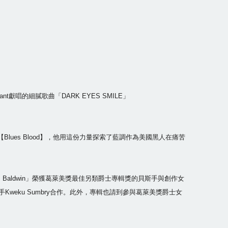
nt獻唱的細膩歌曲「DARK EYES SMILE」
輯【Blues Blood】，他用這份力量探索了藍調作為美國黑人在痛苦
pel Of James Baldwin」榮獲葛萊美獎最佳另類爵士專輯獎的貝斯手與創作女
ato，鼓手Kweku Sumbry合作。此外，專輯也請到參與葛萊美獎爵士女