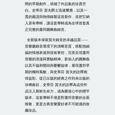
間的早期創作，填補了作品集的珍貴空
白。史蒂芬·賀夫爵士迅速響應，以其一
貫的嚴謹與熱情錄製這首新作，並把它納
入原有專輯，讓這套專輯成為全球首套真
正完整的蕭邦圓舞曲錄音。
全新版本保留賀夫錄音的卓越品質——
音樂廳錄音環境下的清晰音質，搭配他細
膩的情感表達與技術掌控，完美呈現蕭邦
音樂的浪漫與實驗精神。新加入的圓舞曲
以其不協和開頭與憂鬱旋律，展現蕭邦早
期的獨特風貌，與史蒂芬·賀夫的詮釋相
得益彰。從已出版的經典之作到未出版的
珍稀曲目，史蒂芬·賀夫的詮釋為這些作
品注入新鮮生命力，成為樂迷心中的標竿
版本。這套專輯不僅是對蕭邦音樂的全面
致敬，更是古典音樂愛好者不可錯過的收
藏珍品。