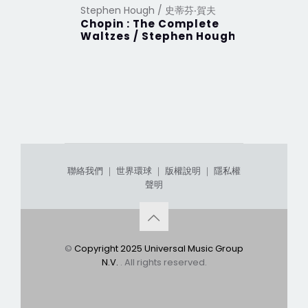
Stephen Hough / 史蒂芬‧賀夫
Chopin : The Complete
Waltzes / Stephen Hough
聯絡我們
｜
世界環球
｜
版權說明
｜
隱私權
聲明
©
Copyright 2025 Universal Music Group
N.V.
. All rights reserved.