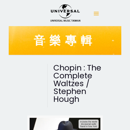
音樂專輯
Chopin : The
Complete
Waltzes /
Stephen
Hough