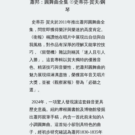
蕭邦：圓舞曲全集
☉
史蒂芬‧賀夫
/
鋼
琴
史蒂芬·賀夫於
2011
年推出蕭邦圓舞曲全
集，問世即獲得樂評與樂迷的高度肯定。
《衛報》稱讚他在唱片中展現出自信與自
我風格，對作品有深厚的理解又能掌控技
巧，《留聲機》雜誌則稱其「迷人且引人
入勝」。這套專輯以賀夫獨特的優雅音
色、精湛技巧與音樂性，把蕭邦圓舞曲的
魅力展現得淋漓盡致，榮獲當年音叉唱片
大獎，並被《觀察家報》譽為「必聽之
選」。
2024
年，一項驚人發現讓這套錄音更具
歷史意義。紐約摩根圖書館及博物館發掘
出蕭邦親筆手稿，內含一首此前未知的
A
小調圓舞曲。這首短小卻別具特色的曲
子，經初步研究確認為蕭邦
1830-1835
年