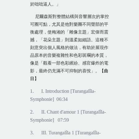
於咄咄逼人。」
尼爾森斯對整體結構與音響層次的掌控
可圈可點，尤其是他對樂團不同聲部的平
衡處理，使梅湘的「雕像主題」宏偉而震
撼，「花朵主題」則溫柔如細語。這種不
刻意突出個人風格的做法，有助於展現作
品原本的音樂複雜性和色彩斑斕的本質，
像是「觀看一部色彩繽紛、感官爆炸的電
影，最終仍充滿不可抑制的喜悅」。
【曲
目
】
1. I. Introduction [Turangalîla-
Symphonie] 06:34
2. II. Chant d'amour 1 [Turangalîla-
Symphonie] 07:59
3. III. Turangalîla 1 [Turangalîla-