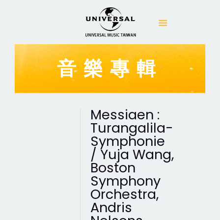
音樂專輯
Messiaen :
Turangalila-
Symphonie
/ Yuja Wang,
Boston
Symphony
Orchestra,
Andris