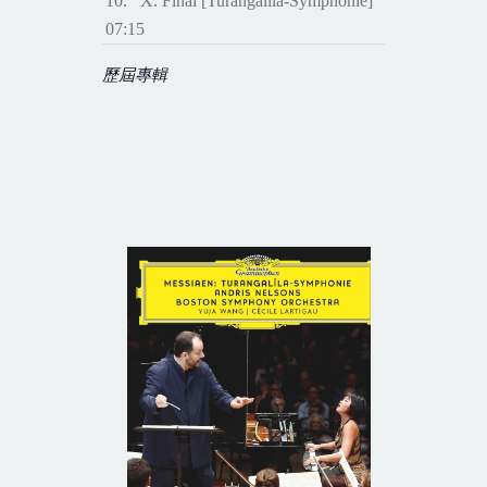
10. X. Final [Turangalîla-Symphonie]
07:15
歷屆專輯