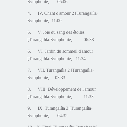
Symphonie] 05:06
4. IV. Chant d'amour 2 [Turangalîla-
Symphonie] 11:00
5. V. Joie du sang des
é
toiles
[Turangalîla-Symphonie] 06:38
6. VI. Jardin du sommeil d'amour
[Turangalîla-Symphonie] 11:34
7. VII. Turangalîla 2 [Turangalîla-
Symphonie] 03:33
8. VIII. D
é
veloppement de l'amour
[Turangalîla-Symphonie] 11:33
9. IX. Turangalîla 3 [Turangalîla-
Symphonie] 04:35