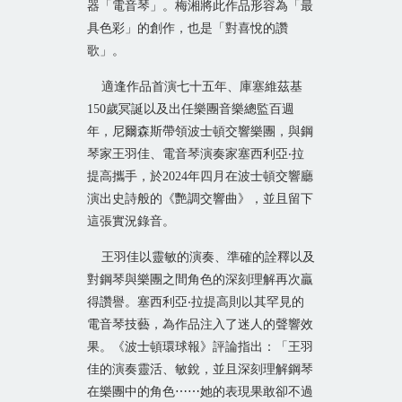
器「電音琴」。梅湘將此作品形容為「最
具色彩」的創作，也是「對喜悅的讚
歌」。
適逢作品首演七十五年、庫塞維茲基
150
歲冥誕以及出任樂團音樂總監百週
年，尼爾森斯帶領波士頓交響樂團，與鋼
琴家王羽佳、電音琴演奏家塞西利亞‧拉
提高攜手，於
2024
年四月在波士頓交響廳
演出史詩般的《艷調交響曲》，並且留下
這張實況錄音。
王羽佳以靈敏的演奏、準確的詮釋以及
對鋼琴與樂團之間角色的深刻理解再次贏
得讚譽。塞西利亞‧拉提高則以其罕見的
電音琴技藝，為作品注入了迷人的聲響效
果。《波士頓環球報》評論指出：「王羽
佳的演奏靈活、敏銳，並且深刻理解鋼琴
在樂團中的角色
⋯⋯
她的表現果敢卻不過