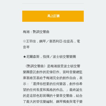
馬上訂購
梅湘：艷調交響曲
☉
王羽佳，鋼琴／塞西利亞‧拉提高，電
音琴
★尼爾森斯，指揮／波士頓交響樂團
《艷調交響曲》是梅湘接受波士頓交響
樂團委託創作的宏偉巨作。當時音樂總監
庫塞維茨基給予梅湘完全的創作自由，表
示：「選擇你想要的任何樂器，創作你希
望的任何長度和風格的作品。」最終誕生
的是這部色彩斑斕的十樂章交響曲，結合
了龐大的管弦樂編制、鋼琴獨奏與電子樂