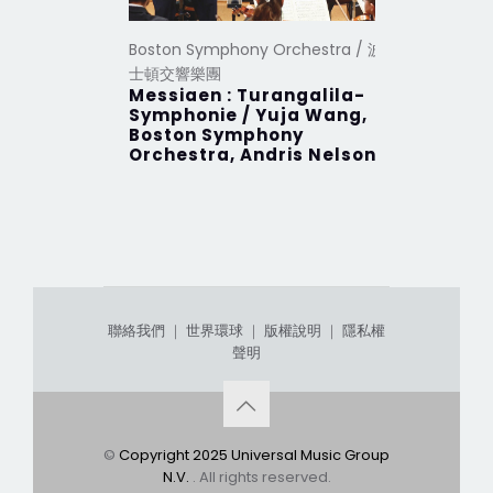
Boston Symphony Orchestra / 波
士頓交響樂團
Messiaen : Turangalila-
Symphonie / Yuja Wang,
Boston Symphony
Orchestra, Andris Nelsons
聯絡我們
｜
世界環球
｜
版權說明
｜
隱私權
聲明
©
Copyright 2025 Universal Music Group
N.V.
. All rights reserved.