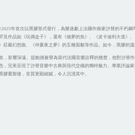
於
年首次以黑膠形式發行，為樂迷獻上法國作曲家沙替的不朽鋼
2025
罕見作品如《玩偶盒子》，還有《做夢的魚》、《皮卡迪利大道》、
》莊嚴幻想曲、《仲夏夜之夢》的五種面貌等作品。如今，黑膠的溫
名，影響深遠。提鮑德被譽為當代法國音樂詮釋的翹楚，他對沙替作
色，完美呈現了沙替音樂中古典與現代交織的獨特魅力。專業評論家
黑膠重製後，音質更顯細膩，令人沉浸其中。