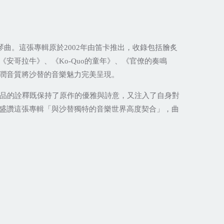
琴曲。這張專輯原於
年由笛卡推出，收錄包括膾炙
2002
《安哥拉牛》、《
的童年》、《官僚的奏鳴
Ko-Quo
潤音質將沙替的音樂魅力完美呈現。
品的詮釋既保持了原作的優雅與詩意，又注入了自身對
盛讚這張專輯「與沙替獨特的音樂世界高度契合」，曲