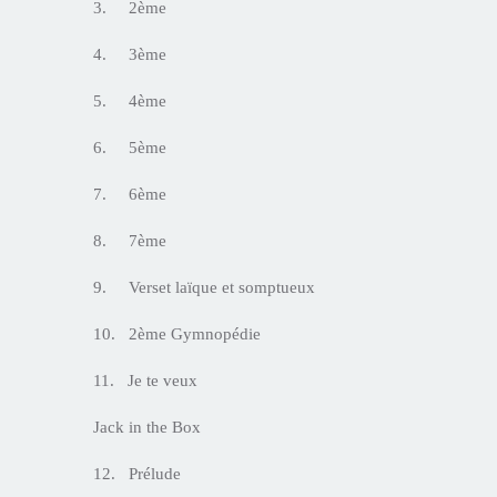
3. 2ème
4. 3ème
5. 4ème
6. 5ème
7. 6ème
8. 7ème
9. Verset laïque et somptueux
10. 2ème Gymnopédie
11. Je te veux
Jack in the Box
12. Prélude