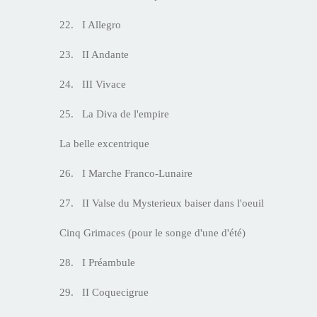
22. I Allegro
23. II Andante
24. III Vivace
25. La Diva de l'empire
La belle excentrique
26. I Marche Franco-Lunaire
27. II Valse du Mysterieux baiser dans l'oeuil
Cinq Grimaces (pour le songe d'une d'été)
28. I Préambule
29. II Coquecigrue