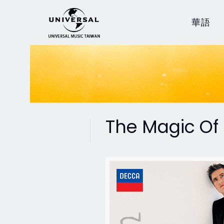
華語
The Magic Of 