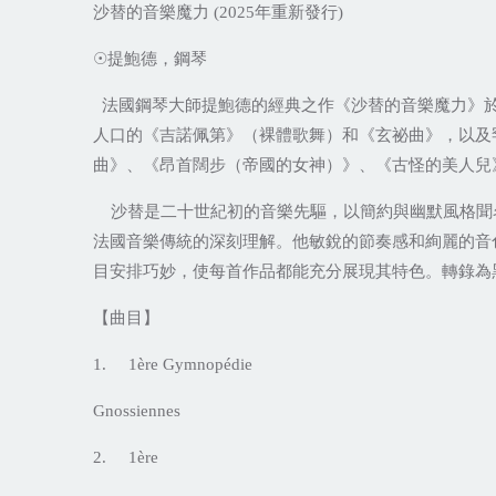
沙替的音樂魔力
年重新發行
(2025
)
提鮑德，鋼琴
☉
法國鋼琴大師提鮑德的經典之作《沙替的音樂魔力》
人口的《吉諾佩第》（裸體歌舞）和《玄祕曲》，以及
曲》、《昂首闊步（帝國的女神）》、《古怪的美人兒
沙替是二十世紀初的音樂先驅，以簡約與幽默風格聞
法國音樂傳統的深刻理解。他敏銳的節奏感和絢麗的音
目安排巧妙，使每首作品都能充分展現其特色。轉錄為
【曲目】
1. 1ère Gymnopédie
Gnossiennes
2. 1ère