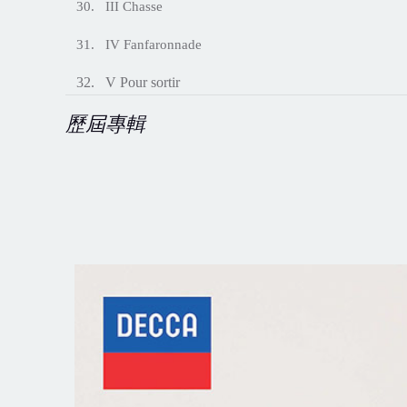
30. III Chasse
31. IV Fanfaronnade
32. V Pour sortir
歷屆專輯