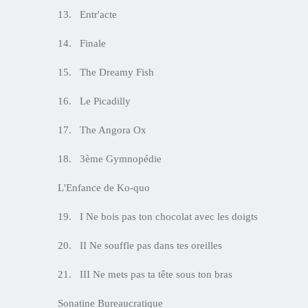
13. Entr'acte
14. Finale
15. The Dreamy Fish
16. Le Picadilly
17. The Angora Ox
18. 3ème Gymnopédie
L'Enfance de Ko-quo
19. I Ne bois pas ton chocolat avec les doigts
20. II Ne souffle pas dans tes oreilles
21. III Ne mets pas ta tête sous ton bras
Sonatine Bureaucratique