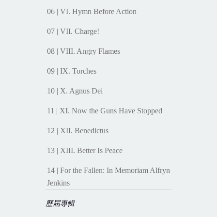
06 | VI. Hymn Before Action
07 | VII. Charge!
08 | VIII. Angry Flames
09 | IX. Torches
10 | X. Agnus Dei
11 | XI. Now the Guns Have Stopped
12 | XII. Benedictus
13 | XIII. Better Is Peace
14 | For the Fallen: In Memoriam Alfryn
Jenkins
歷屆專輯