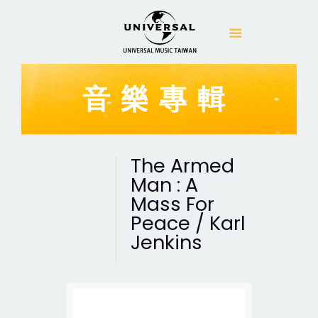
音樂專輯
The Armed
Man : A
Mass For
Peace / Karl
Jenkins