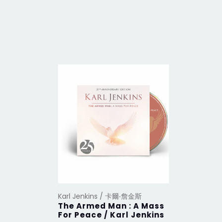
Karl Jenkins / 卡爾‧詹金斯
The Armed Man : A Mass
For Peace / Karl Jenkins