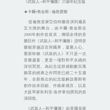
《武裝人─和平彌撒》
25
週年紀念版
★
卡爾
•
詹金斯
/
倫敦愛樂
從倫敦皇家亞伯特廳首演到遍及
五大洲的舞台，由卡爾‧詹金斯在
2000
年創作並首演，傳唱全球的音
樂巨作《武裝人─和平彌撒》證明音
樂能穿越語言與國界，凝聚人心。
重新聆聽《武裝的人》不只是一次
音樂盛宴，更是一場對和平永續的
深切冥想。為紀念這部感動數百萬
聽眾的經典之作問世已經二十五週
年，全新推出的紀念版解說冊附有
創作始末回顧、作曲家感言，以及
大提琴家朱利安‧洛伊韋伯撰寫的首
演回憶。
《武裝人─和平彌撒》由英國皇家