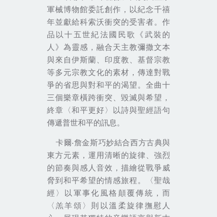
軍械博物館委託創作，以紀念千禧
年並獻給科索沃衝突的受害者。作
品以十五世紀法國民歌《武裝的
人》為靈感，融合天主教彌撒文本
與來自伊斯蘭、印度教、基督宗教
等多元宗教文化的素材，傳達對戰
爭的省思與對和平的渴望。全曲十
三個樂章橫跨衝突、毀滅與希望，
終章〈和平更好〉以詩與聖經語句
傳遞普世和平的訊息。
卡爾‧詹金斯巧妙結合西方古典與
東方元素，運用清晰的旋律、強烈
的節奏與感人音效，描繪從戰爭威
脅到和平希望的情感旅程。〈聖哉
經〉以軍事化風格顛覆傳統，而
〈羔羊頌〉則以溫柔旋律撫慰人