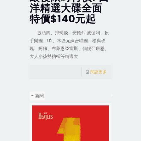
洋精選大碟全面
特價$140元起
披頭四、邦喬飛、安德烈‧波伽利、殺
手樂團、U2、木匠兄妹合唱團、槍與玫
瑰、阿姆、布萊恩亞當斯、仙妮亞唐恩、
大人小孩雙拍檔等精選大
閱讀更多
- 新聞