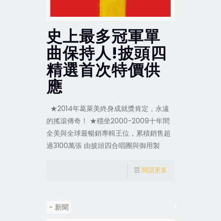
史上最多冠軍單
曲保持人!披頭四
精選首次特價供
應
★2014年葛萊美終身成就獎肯定，永遠
的搖滾傳奇！ ★穩坐2000-2009十年間
全美與全球最暢銷專輯王位，累積銷售超
過3100萬張 由披頭四合唱團與御用製
閱讀更多
- 新聞