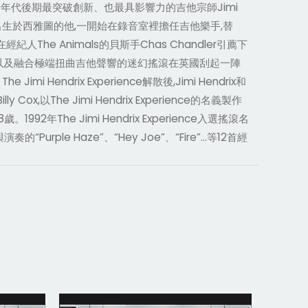
0年代後期最突破創新、也最具影響力的吉他宗師Jimi
日出生於西雅圖的他,一開始在錄音室裡擔任吉他樂手,替
,隔年在經紀人The Animals的貝斯手Chas Chandler引薦下
mi嬉痞式的打扮、以及融合極端扭曲吉他聲響的迷幻搖滾在英國刮起一陣
imi Hendrix Experience解散後,Jimi Hendrix和
ly Cox,以The Jimi Hendrix Experience的名義製作
1992年The Jimi Hendrix Experience入選搖滾名
ple Haze”、“Hey Joe”、“Fire”…等12首經