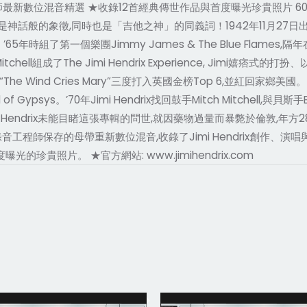
最新數位混音精選 ★收錄12首經典傳世作品與首度曝光珍貴照片 6
不僅是神話般的象徵,同時也是「吉他之神」的同義詞！1942年11月27
擔任伴奏；’65年時組了第一個樂團Jimmy James & The Blue Flames
Mitchell組成了The Jimi Hendrix Experience, Ji
The Wind Cries Mary”三度打入英國金榜Top 6,並紅回家鄉美國。 The J
f Gypsys。’70年Jimi Hendrix找回鼓手Mitch Mitchell,與貝斯手Bil
,可惜Jimi Hendrix未能目睹這張專輯的問世,就因藥物過量而暴斃於倫敦,年方28歲。
存的母帶重新數位混音,收錄了Jimi Hendrix創作、演唱與演奏的“Pur
員首度曝光的珍貴照片。 ★官方網站: www.jimihendrix.com