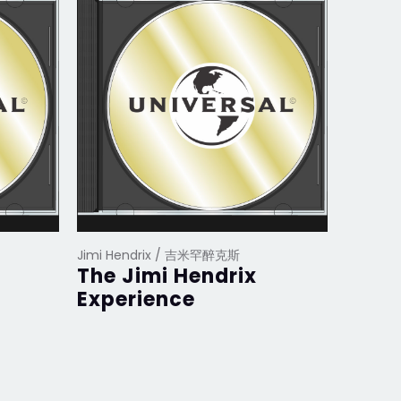
Jimi Hendrix / 吉米罕醉克斯
Jimi He
The Jimi Hendrix
Smas
Experience