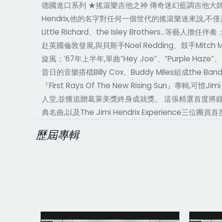
德國進口系列 ★搖滾樂吉他之神 傳奇迷幻藍調吉他大師
Hendrix,他的名字對任何一個世代的搖滾樂迷來說,
Little Richard、the Isley Brothers…等藝人
赴英國倫敦發展,與貝斯手Noel Redding、鼓手Mitch 
旋風；’67年上半年,單曲“Hey Joe”、“Purple Haze”、“
昔日的音樂搭檔Billy Cox、Buddy Miles組成the Band o
『First Rays Of The New Rising Sun』專輯
人堂,並獲追贈葛萊美獎終身成就獎。 這張精選首度將錄音工程師保
典名曲,以及The Jimi Hendrix Experience三位團
歷屆專輯