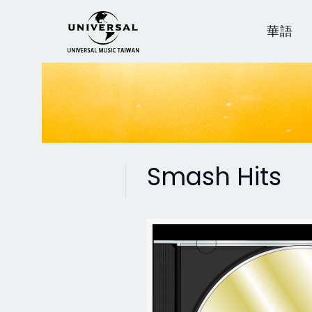
華語
Smash Hits