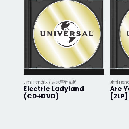
Jimi Hendrix / 吉米罕醉克斯
Jimi He
Electric Ladyland
Are Y
(CD+DVD)
[2LP]