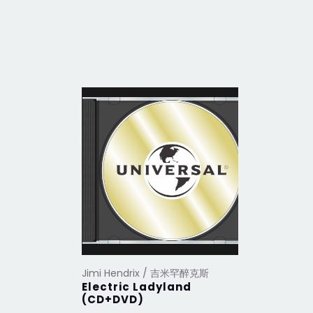
Jimi Hendrix / 吉米罕醉克斯
Jimi Hen
Electric Ladyland
Are You
(CD+DVD)