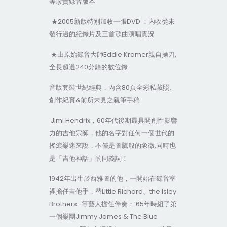
等珍貴錄音版本
★2005新版特別加收一張DVD ：內收從未
發行過的紀錄片及三首歌曲演唱實況
★由原始錄音大師Eddie Kramer親自操刀,
全長超過240分鐘的數位錄
音版套裝世紀經典，內含80頁全彩私藏照、
創作紀實&前所未見之親筆手稿
Jimi Hendrix，60年代後期最具開創性影響
力的吉他宗師，他的名字對任何一個世代的
搖滾樂迷來說，不僅是圖騰般的象徵,同時也
是「吉他神話」的同義詞！
1942年出生於西雅圖的他，一開始在錄音室
裡擔任吉他手，替Little Richard、the Isley
Brothers…等藝人擔任伴奏；’65年時組了第
一個樂團Jimmy James & The Blue