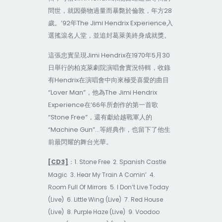
問世，就因藥物過量而暴斃於倫敦，年方28
歲。’92年The Jimi Hendrix Experience入
選搖滾名人堂，並追封葛萊美終身成就獎。
這張忠實呈現Jimi Hendrix在1970年5月30
日舉行的柏克萊劇院演唱會實況特輯，收錄
有Hendrix在演唱會中向來極受喜愛的曲目
“Lover Man”，他為The Jimi Hendrix
Experience在’66年所創作的第一首歌
“Stone Free”，還有獻給越戰軍人的
“Machine Gun”…等經典作，也留下了他生
前最閃耀的舞台光華。
[CD3]
1. Stone Free
2.
Spanish
Castle
：
Magic
3. Hear My Train A Comin’
4.
Room Full Of Mirrors
5. I Don’t Live Today
(Live)
6. Little Wing (Live)
7. Red House
(Live)
8. Purple Haze (Live)
9. Voodoo