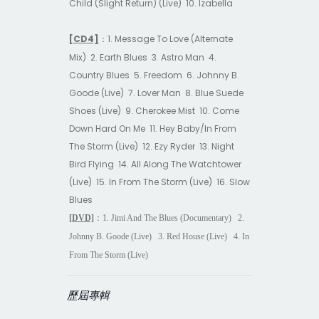
Child (Slight Return) (Live)
10. Izabella
[CD4]
1. Message To Love (Alternate
：
Mix)
2. Earth Blues
3. Astro Man
4.
Country Blues
5. Freedom
6. Johnny B.
Goode (Live)
7. Lover Man
8. Blue Suede
Shoes (Live)
9. Cherokee Mist
10. Come
Down Hard On Me
11. Hey Baby/In From
The Storm (Live)
12. Ezy Ryder
13. Night
Bird Flying
14. All Along The Watchtower
(Live)
15. In From The Storm (Live)
16. Slow
Blues
[DVD]
：
1. Jimi And The Blues (Documentary)
2.
Johnny B. Goode (Live)
3. Red House (Live)
4. In
From The Storm (Live)
歷屆專輯