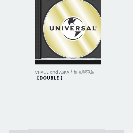
CHAGE and ASKA / 恰克與飛鳥
CHAGE a
【DOUBLE 】
Boku w