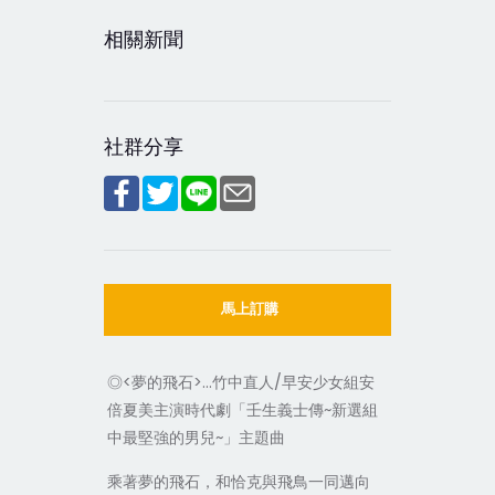
相關新聞
社群分享
馬上訂購
◎<夢的飛石>…竹中直人/早安少女組安
倍夏美主演時代劇「壬生義士傳~新選組
中最堅強的男兒~」主題曲
乘著夢的飛石，和恰克與飛鳥一同邁向