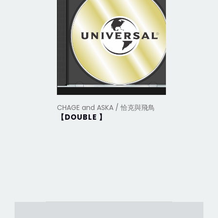
CHAGE and ASKA / 恰克與飛鳥
CHAGE a
【DOUBLE 】
Boku w