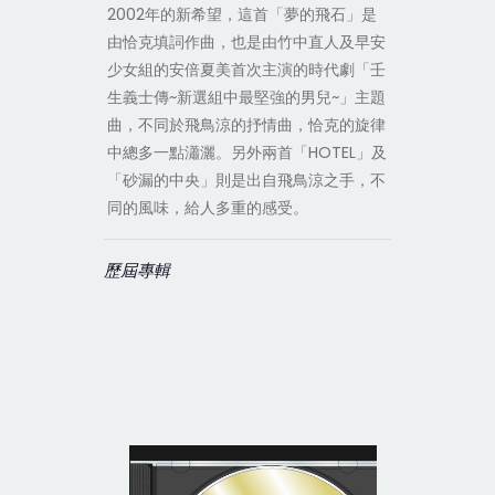
2002年的新希望，這首「夢的飛石」是
由恰克填詞作曲，也是由竹中直人及早安
少女組的安倍夏美首次主演的時代劇「壬
生義士傳~新選組中最堅強的男兒~」主題
曲，不同於飛鳥涼的抒情曲，恰克的旋律
中總多一點瀟灑。另外兩首「HOTEL」及
「砂漏的中央」則是出自飛鳥涼之手，不
同的風味，給人多重的感受。
歷屆專輯