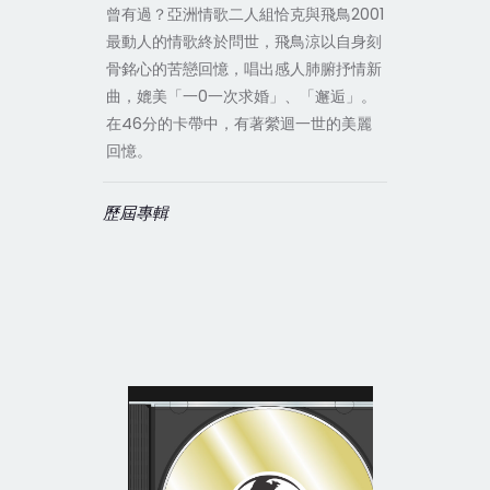
曾有過？亞洲情歌二人組恰克與飛鳥2001
最動人的情歌終於問世，飛鳥涼以自身刻
骨銘心的苦戀回憶，唱出感人肺腑抒情新
曲，媲美「一0一次求婚」、「邂逅」。
在46分的卡帶中，有著縈迴一世的美麗
回憶。
歷屆專輯