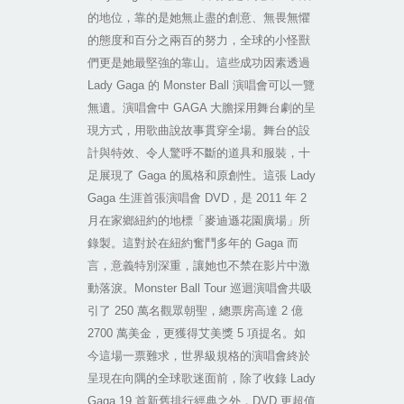
的地位，靠的是她無止盡的創意、無畏無懼
的態度和百分之兩百的努力，全球的小怪獸
們更是她最堅強的靠山。這些成功因素透過
Lady Gaga
的
Monster Ball
演唱會可以一覽
無遺。演唱會中
GAGA
大膽採用舞台劇的呈
現方式，用歌曲說故事貫穿全場。舞台的設
計與特效、令人驚呼不斷的道具和服裝，十
足展現了
Gaga
的風格和原創性。這張
Lady
Gaga
生涯首張演唱會
DVD
，是
2011
年
2
月在家鄉紐約的地標「麥迪遜花園廣場」所
錄製。這對於在紐約奮鬥多年的
Gaga
而
言，意義特別深重，讓她也不禁在影片中激
動落淚。
Monster Ball Tour
巡迴演唱會共吸
引了
250
萬名觀眾朝聖，總票房高達
2
億
2700
萬美金，更獲得艾美獎
5
項提名。如
今這場一票難求，世界級規格的演唱會終於
呈現在向隅的全球歌迷面前，除了收錄
Lady
Gaga 19
首新舊排行經典之外，
DVD
更超值