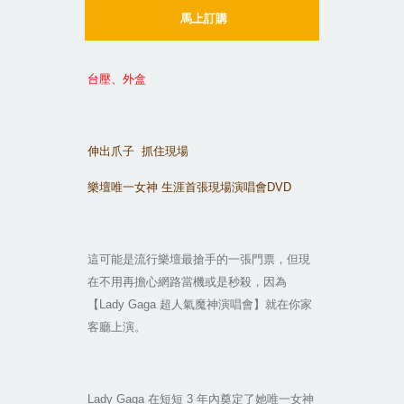
馬上訂購
台壓、外盒
伸出爪子
抓住現場
樂壇唯一女神
生涯首張現場演唱會
DVD
這可能是流行樂壇最搶手的一張門票，但現
在不用再擔心網路當機或是秒殺，因為
【
Lady Gaga
超人氣魔神演唱會】就在你家
客廳上演。
Lady Gaga
在短短
3
年內奠定了她唯一女神