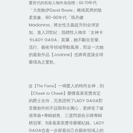
年代
覆世代的前衛人物作為指標；60-70
」雌雄莫辨的陰
「大衛鮑伊David Bowie
柔形象、80-90年代「瑪丹娜
Madonna」將女性主義提升到全球皆
知。進入21世紀，指標性人物非「女神卡
卡LADY GAGA」莫屬，她不斷在音樂、
流行、藝術等領域帶動風潮，而這一次她
的最新作品【Joanne】也將再度讓全球
樂壇為之驚歎。
】一鳴驚人的時尚女神，到
從【The Fame
】榮獲葛萊美獎肯定
【Cheek to Cheek
的爵士女伶，完美證明了LADY GAGA對
音樂創作的不設限和企圖心，更締造了破
億單曲+專輯銷售、三度問鼎告示牌專輯
榜冠軍、6座葛萊美獎等榮耀紀錄。LADY
GAGA也進一步探索自己在藝術領域上的