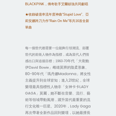
BLACKPINK
，傳奇歌手艾爾頓強共同獻唱
★收錄破億串流年度神曲“
Stupid Love
”、亞
莉安娜跨刀力作“
Rain On Me
”等共
16
首全新
單曲
每一個世代都需要一位能夠引領潮流、顛覆
世代的前衛人物作為指標，成為當代人們情
年代「大衛鮑
感出口與追循目標；1960-70
」雌雄莫辨的陰柔形象、
伊David Bowie
80-90年代「瑪丹娜Madonna」將女性
主義提升到全球皆知；進入21世紀，全球
樂壇最具指標性人物非「女神卡卡LADY
GAGA」莫屬，她不斷在音樂、流行、藝
術等領域帶動風潮，躍升當代最重要的流
行文化唯一巨星。2020年，Lady Gaga
再次帶著全新作品回到樂壇，以她最擅長