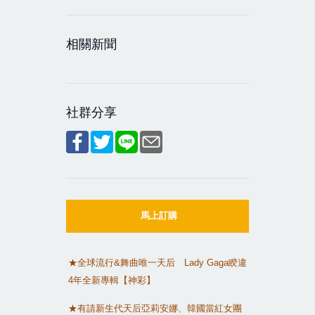
相關新聞
社群分享
馬上訂購
★全球流行
&
舞曲唯一天后
Lady Gaga
睽違
4
年全新專輯【神彩】
★有請新生代天后亞莉安娜、韓國當紅女團