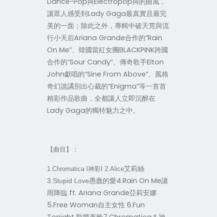
Dance-Pop與Electropop與的曲風，
讓眾人感受到Lady Gaga最真實且最完
美的一面；除此之外，專輯中破天荒與流
行小天后Ariana Grande合作的“Rain
On Me”、韓國當紅女團BLACKPINK跨國
合作的“Sour Candy”、傳奇歌手Elton
John獻唱的“Sine From Above”、風格
奇幻詭譎別出心裁的“Enigma”等一首首
精彩作品歌曲，全都讓人立即沉醉在
Lady Gaga的獨特魅力之中。
【曲目】：
艾莉絲
1.Chromatica I
神彩I 2.Alice
愚蠢的愛4.Rain On Me讓
3.Stupid Love
雨降臨 ft. Ariana Grande亞莉安娜
5.Free Woman自主女性 6.Fun