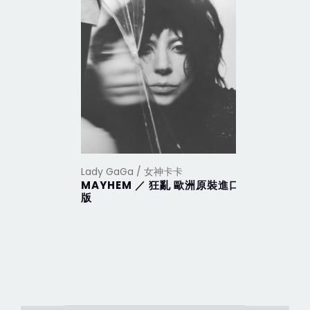
Lady GaGa / 女神卡卡
Lady Ga
MAYHEM ／ 狂亂 歐洲原裝進口
Harleq
版