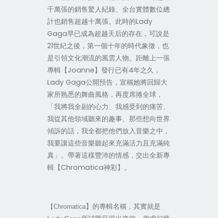
千萬張的銷售驚人紀錄、全台實體數位總
計也銷售超越十萬張。此時的Lady
Gaga早已成為超越天后的存在，可說是
21世紀之後，第一個十年的時代象徵，也
是引領文化潮流的風雲人物。距離上一張
專輯【Joanne】發行已有4年之久，
Lady Gaga公開預告，宣稱她將回歸大
家所熟悉的舞曲風格，再度席捲全球，
「我將我全副的心力、我感受到的痛苦、
我從其他領域聽來的趣事、那些想向世界
傾訴的話，我全都把他們放入音樂之中，
我要讓這些音樂聽起來充滿活力且充滿純
真」。帶著這樣豐沛的情感，交出全新專
輯【Chromatica神彩】。
】的專輯名稱，其實就是
【Chromatica