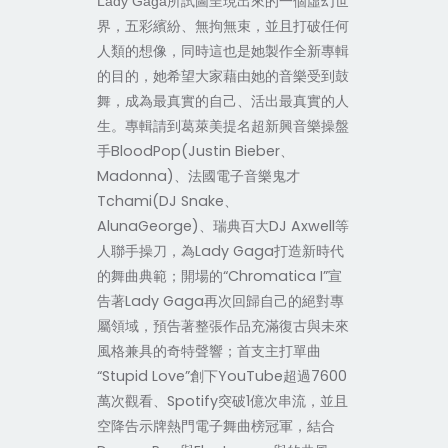
所試圖呈現出來的一個虛幻世
Lady Gaga
界，五彩繽紛、無拘無束，並且打破任何
人類的想像，同時這也是她製作全新專輯
的目的，她希望大家藉由她的音樂受到鼓
舞，成為最真實的自己、活出最真實的人
生。專輯請到葛萊美提名超新興音樂操盤
手BloodPop(Justin Bieber、
Madonna)、法國電子音樂鬼才
Tchami(DJ Snake、
AlunaGeorge)、瑞典百大DJ Axwell等
人聯手操刀，為Lady Gaga打造新時代
的舞曲典範；開場的“Chromatica I”宣
告著Lady Gaga再次回歸自己的絕對專
屬領域，預告著整張作品充滿復古與未來
風格兼具的奇特聲響；首支主打單曲
“Stupid Love”創下YouTube超過7600
萬次觀看、Spotify突破1億次串流，並且
空降告示牌熱門電子舞曲榜冠軍，結合