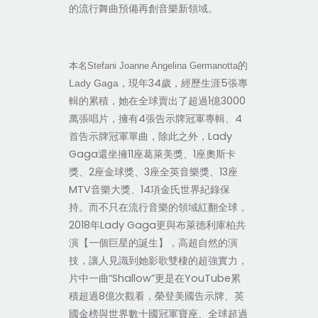
的流行舞曲預備再創音樂新領域。
的
本名Stefani Joanne Angelina Germanotta
，現年34歲，經歷生涯5張專
Lady Gaga
輯的累積，她在全球賣出了超過1億3000
萬張唱片，擁有4張告示牌冠軍專輯、4
首告示牌冠軍單曲，除此之外，Lady
Gaga還坐擁11座葛萊美獎、1座奧斯卡
獎、2座金球獎、3座全英音樂獎、13座
MTV音樂大獎、14項金氏世界紀錄保
持。而不只在流行音樂的領域紅翻全球，
2018年Lady Gaga更與布萊德利庫柏共
演【一個巨星的誕生】，高超自然的演
技，讓人見識到她影歌雙棲的超強實力，
片中一曲“Shallow”更是在YouTube累
積超過8億次觀看，榮登美國告示牌、英
國金榜與世界數十國冠軍寶座、全球超過