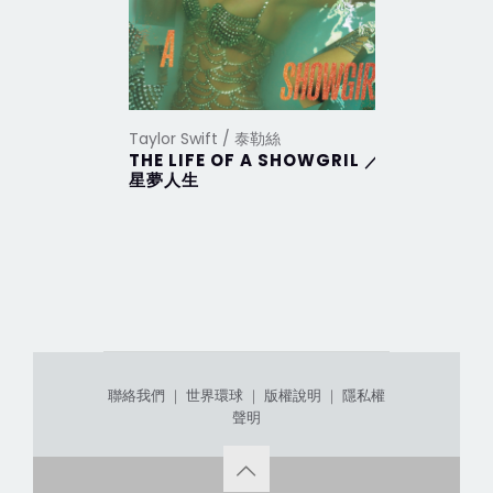
Taylor Swift / 泰勒絲
Taylor Sw
THE LIFE OF A SHOWGRIL ／
THE TO
星夢人生
DEPAR
部
聯絡我們
｜
世界環球
｜
版權說明
｜
隱私權
聲明