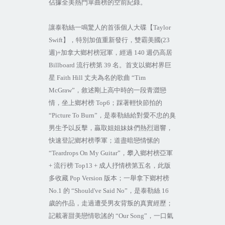
佔據全美熱門單曲榜的空前紀錄。
讓泰勒絲一鳴驚人的首張個人大碟【
Taylor
Swift
】，特別加值重新發行，雙霸美國
(23
週
)+
加拿大鄉村榜冠軍，經過
140
週仍高居
Billboard
流行榜第
39
名。首支以鄉村界巨
星
Faith Hill
丈夫為名的歌曲
“Tim
McGraw”
，敘述剛上高中時的一段青澀戀
情，坐上鄉村榜
Top6
；踩著輕快節拍的
“Picture To Burn”
，是泰勒絲給對愛不忠的臭
男生予以反擊，贏取姐姐妹妹們熱烈迴響，
快速登記鄉村榜季軍；道盡暗戀情愫的
“Teardrops On My Guitar”
，攀入鄉村榜亞軍
+
流行榜
Top13 +
成人抒情榜第五名，此版
多收藏
Pop Version
版本；一舉拿下鄉村榜
No.1
的
“Should've Said No”
，是泰勒絲
16
歲的作品，走過遭受男友背叛的真實經歷；
記載著甜美戀情歌謠的
“Our Song”
，一口氣