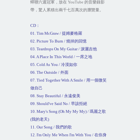
蟬聯六週冠軍，放在
YouTube
的音樂錄影
帶，驚人累積出兩千七百萬次的瀏覽量。
CD
：
01. Tim McGraw /
提姆麥格羅
02. Picture To Burn /
燒掉的回憶
03. Teardrops On My Guitar /
淚灑吉他
04. A Place In This World /
一席之地
05. Cold As You /
冷漠如你
06. The Outside /
外面
07. Tied Together With A Smile /
用一個微笑
做自己
08. Stay Beautiful /
永遠俊美
09. Should've Said No /
早該拒絕
10. Mary's Song (Oh My My My) /
瑪麗之歌
(
我的老天
)
11. Our Song /
我們的歌
12. I'm Only Me When I'm With You /
在你身