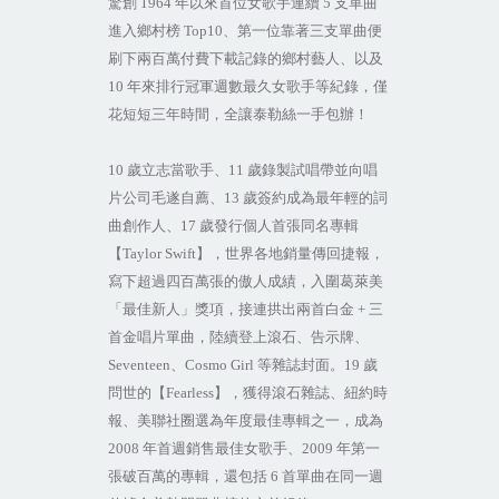
驚創
1964
年以來首位女歌手連續
5
支單曲
進入鄉村榜
Top10
、第一位靠著三支單曲便
刷下兩百萬付費下載記錄的鄉村藝人、以及
10
年來排行冠軍週數最久女歌手等紀錄，僅
花短短三年時間，全讓泰勒絲一手包辦！
10
歲立志當歌手、
11
歲錄製試唱帶並向唱
片公司毛遂自薦、
13
歲簽約成為最年輕的詞
曲創作人、
17
歲發行個人首張同名專輯
【
Taylor Swift
】，世界各地銷量傳回捷報，
寫下超過四百萬張的傲人成績，入圍葛萊美
「最佳新人」獎項，接連拱出兩首白金
+
三
首金唱片單曲，陸續登上滾石、告示牌、
Seventeen
、
Cosmo Girl
等雜誌封面。
19
歲
問世的【
Fearless
】，獲得滾石雜誌、紐約時
報、美聯社圈選為年度最佳專輯之一，成為
2008
年首週銷售最佳女歌手、
2009
年第一
張破百萬的專輯，還包括
6
首單曲在同一週