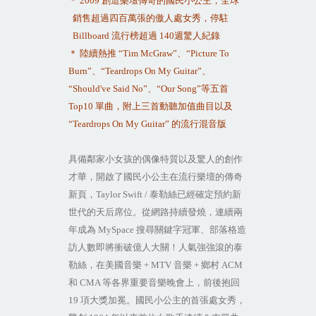
＊
2009
創造樂壇傳奇的國民小公主，全球
銷售超過四百萬張的傲人處女秀，停駐
Billboard
流行榜超過
140
週驚人紀錄
＊ 陸續熱推
“Tim McGraw”
、
“Picture To
Burn”
、
“Teardrops On My Guitar”
、
“Should've Said No”
、
“Our Song”
等五首
Top10
單曲，附上三首動聽加值曲目以及
“Teardrops On My Guitar”
的流行混音版
具備鄰家小女孩的偶像特質以及驚人的創作
才華，開啟了國民小公主在流行樂壇的傳奇
新頁，
Taylor Swift /
泰勒絲已經確定預約新
世代的天后席位。從網路持續發燒，連續兩
年成為
MySpace
搜尋關鍵字冠軍、部落格造
訪人數即將衝破億人大關！人氣強強滾的泰
勒絲，在美國音樂
+ MTV
音樂
+
鄉村
ACM
和
CMA
等各界重要音樂晚會上，前後抱回
19
項大獎加冕。國民小公主的首張處女秀，