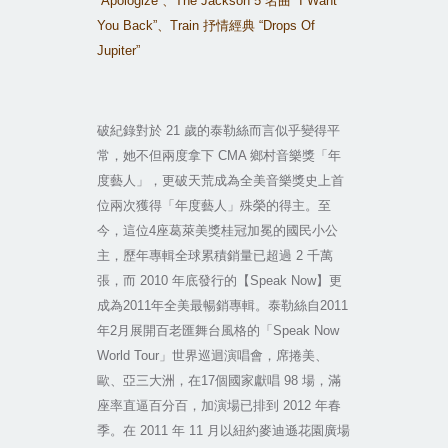
“Apologize”
、
The Jackson 5
名曲
“I Want
You Back”
、
Train
抒情經典
“Drops Of
Jupiter”
破紀錄對於
21
歲的泰勒絲而言似乎變得平
常，她不但兩度拿下
CMA
鄉村音樂獎「年
度藝人」，更破天荒成為全美音樂獎史上首
位兩次獲得「年度藝人」殊榮的得主。至
今，這位
4
座葛萊美獎桂冠加冕的國民小公
主，歷年專輯全球累積銷量已超過
2
千萬
張，而
2010
年底發行的【
Speak Now
】更
成為
2011
年全美最暢銷專輯。泰勒絲自
2011
年
2
月展開百老匯舞台風格的「
Speak Now
World Tour
」世界巡迴演唱會，席捲美、
歐、亞三大洲，在
17
個國家獻唱
98
場，滿
座率直逼百分百，加演場已排到
2012
年春
季。在
2011
年
11
月以紐約麥迪遜花園廣場