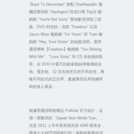
"Back To December"
搭配
OneRepublic
樂
團冠軍情歌
"Apologize"
與流行榜
Top11
暢
銷曲
"You're Not Sorry"
變成歉意情歌三部
曲。
DVD
則包括：混搭
"Fearless"
以及
Jason Mraz
暢銷曲
"I'm Yours"
與
Train
暢
銷曲
"Hey, Soul Sister"
的組曲演唱，還有
選唱專輯【
Fearless
】暢銷曲
"You Belong
With Me"
、
"Love Story"
等
CD
未收錄的歌
單。在
DVD
中還可目睹泰勒絲彈奏傳統吉
他、電吉他、
12
弦吉他等五把不同吉他，兩
種不同款式的五弦琴，夏威夷四弦琴與鋼琴
時的迷人風采。
根據美國演唱會雜誌
Pollstar
官方統計，這
場一票難求的「
Speak Now World Tour
」，
光是
2011
上半年票房就高達
4290
萬美金，
躋身十大熱門演唱會行列！泰勒絲紮實的演