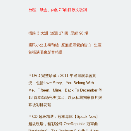
台壓、紙盒、內附
CD
曲目原文歌詞
橫跨
3
大洲
巡迴
17
國
歷經
98
場
國民小公主泰勒絲
座無虛席愛的告白
生涯
首張演唱會影音精選
＊
DVD
完整珍藏：
2011
年巡迴演唱會實
況，包括
Love Story
、
You Belong With
Me
、
Fifteen
、
Mine
、
Back To December
等
18
首泰勒絲完美演出，以及私藏獨家影片與
幕後彩排花絮
＊
CD
超級精選：冠軍專輯【
Speak Now
】
超級現場，精彩詮釋
OneRepublic
冠軍曲