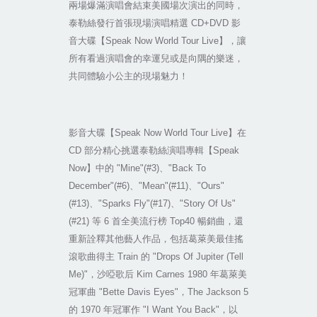
兩場爆滿演唱會結束美國場次演出的同時，
泰勒絲發行首張現場演唱精選
CD+DVD
影
音大碟【
Speak Now World Tour Live
】，讓
所有看過演唱會的幸運兒或是向隅的樂迷，
共同體驗小公主的現場魅力！
影音大碟【
Speak Now World Tour Live
】在
CD
部分精心挑選泰勒絲演唱專輯【
Speak
Now
】中的
"Mine"(#3)
、
"Back To
December"(#6)
、
"Mean"(#11)
、
"Ours"
(#13)
、
"Sparks Fly"(#17)
、
"Story Of Us"
(#21)
等
6
首全美流行榜
Top40
暢銷曲，還
重新詮釋其他藝人作品，包括葛萊美最佳搖
滾歌曲得主
Train
的
"Drops Of Jupiter (Tell
Me)"
，沙啞歌后
Kim Carnes 1980
年葛萊美
冠軍曲
"Bette Davis Eyes"
，
The Jackson 5
的
1970
年冠軍作
"I Want You Back"
，以