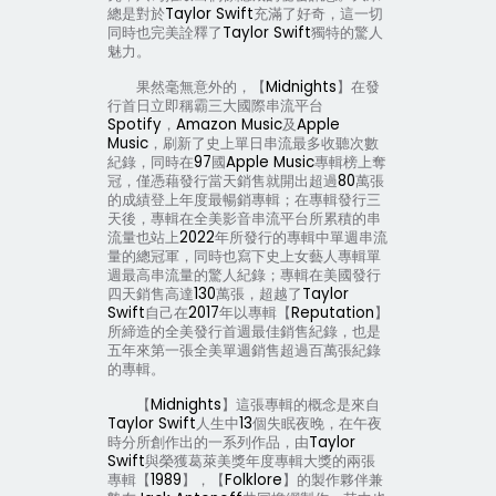
總是對於
Taylor Swift
充滿了好奇，這一切
同時也完美詮釋了
Taylor Swift
獨特的驚人
魅力。
果然毫無意外的，【
Midnights
】在發
行首日立即稱霸三大國際串流平台
Spotify
，
Amazon Music
及
Apple
Music
，刷新了史上單日串流最多收聽次數
紀錄，同時在
97
國
Apple Music
專輯榜上奪
冠，僅憑藉發行當天銷售就開出超過
80
萬張
的成績登上年度最暢銷專輯；在專輯發行三
天後，專輯在全美影音串流平台所累積的串
流量也站上
2022
年所發行的專輯中單週串流
量的總冠軍，同時也寫下史上女藝人專輯單
週最高串流量的驚人紀錄；專輯在美國發行
四天銷售高達
130
萬張，超越了
Taylor
Swift
自己在
2017
年以專輯【
Reputation
】
所締造的全美發行首週最佳銷售紀錄，也是
五年來第一張全美單週銷售超過百萬張紀錄
的專輯。
【
Midnights
】這張專輯的概念是來自
Taylor Swift
人生中
13
個失眠夜晚，在午夜
時分所創作出的一系列作品，由
Taylor
Swift
與榮獲葛萊美獎年度專輯大獎的兩張
專輯【
1989
】，【
Folklore
】的製作夥伴兼