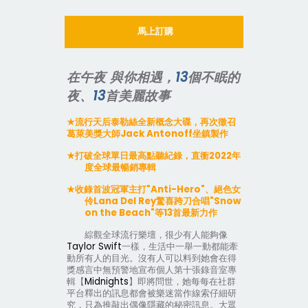
馬上訂購
在午夜
與你相遇，
13
個不眠的
夜、
13
首美麗故事
★
流行天后泰勒絲全新概念大碟，再次徵召
葛萊美獎大師
Jack Antonoff
坐鎮製作
★
打破全球單日最高點聽紀錄，直衝
2022
年
度全球最暢銷專輯
★
收錄首波冠軍主打
"Anti-Hero"
、絕色女
伶
Lana Del Rey
驚喜跨刀合唱
"Snow
on the Beach"
等
13
首最新力作
綜觀全球流行樂壇，很少有人能夠像
Taylor Swift
一樣，生活中一舉一動都能牽
動所有人的目光。沒有人可以料到她會在得
獎感言中無預警地宣布個人第十張錄音室專
輯【
Midnights
】即將問世，她每每在社群
平台釋出的訊息都會被樂迷當作線索仔細研
究，只為推敲出偶像隱藏的秘密訊息。大眾