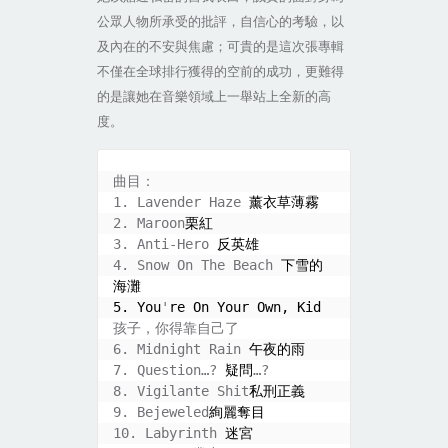
公眾人物所承受的批評，自信心的考驗，以
及內在的不安與焦慮；可貴的是這次張專輯
不僅在全球排行獲得的空前的成功，更難得
的是讓她在音樂領域上一舉站上全新的高
度。
曲目：
1. Lavender Haze 
薰衣草薄霧
2. Maroon
栗紅
3. Anti-Hero 
反英雄
4. Snow On The Beach 
下雪的
海灘
5. You
'
re On Your Own, Kid 
孩子，你得靠自己了
6. Midnight Rain 
午夜的雨
7. Question…? 
疑問
…?
8. Vigilante Shit
私刑正義
9. Bejeweled
絢麗奪目
10. Labyrinth 
迷宮