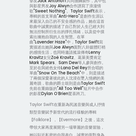
摯友
Jack Antonoff
共同擔綱製作，其中也
與影星男友
Joy Alwyn
合作譜寫了浪漫情
歌
"Sweet Nothing"
。
Taylor Swift
表示，
專輯的首支單曲
"Anti-Hero"
是創作生涯以
來最深入自己的不安全感的作品，她在這首
歌曲中誠實的描述了自己對於人生已經大到
無法控制所衍生出的掙扎情緒，以及從中摸
索出擁抱自我的人生智慧。在單
曲
"Lavender Haze"
中，
Taylor Swift
寫
實描述出她與
Joe Alwyn
面對八卦媒體盯梢
的感情生活，也同時邀請搖滾傳奇
Lenny
Kravitz
女兒
Zoë Kravitz
、葛萊美獎肯定
Mark Spears
、
Sam Dew
等人參與創作。
至於在與絕色女伶
Lana Del Rey
所合唱的
單曲
"Snow On The Beach"
中，則是描述
了兩個深愛著彼此的人沈浸在墜入情網的美
麗奇蹟，歌曲的爵士鼓則是由
Taylor Swift
先前在重錄版的
"All Too Well"
短片中合作
的影星
Dylan O
’
Brien
驚喜跨刀。
Taylor Swift
在重新為民謠音樂與成人抒情
類型音樂賦予新世代的流行樣貌的專輯
【
Folklore
】，【
Evermore
】之後，這次
帶領大家再度展開另一場華麗的音樂冒險，
她以貼近私密的自我表白，誠實的面對身為