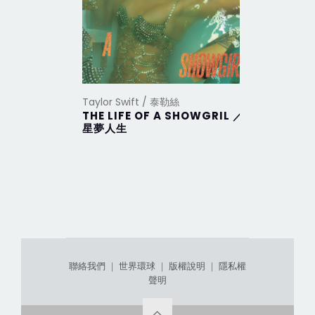
Taylor Swift / 泰勒絲
Taylor Sw
THE LIFE OF A SHOWGRIL ／
THE TO
星夢人生
DEPAR
部
聯絡我們
｜
世界環球
｜
版權說明
｜
隱私權
聲明