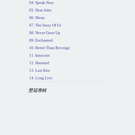
04. Speak Now
05. Dear John
06. Mean
07. The Story Of Us
08. Never Grow Up
09. Enchanted
10. Better Than Revenge
11. Innocent
12. Haunted
13. Last Kiss
14. Long Live
歷屆專輯