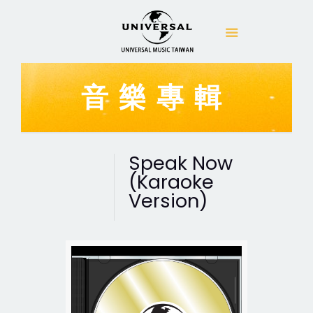
音樂專輯
Speak Now
(Karaoke
Version)