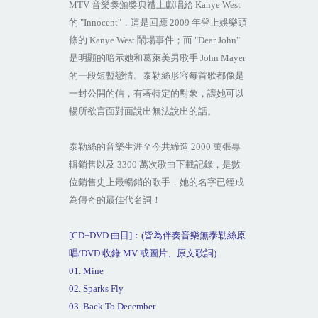
MTV
音樂獎頒獎典禮上獻唱給
Kanye West
的
"Innocent"
，這是回應
2009
年登上娛樂頭
條的
Kanye West
鬧場事件；而
"Dear John"
是明顯的暗示她和葛萊美男歌手
John Mayer
的一段短暫戀情。泰勒絲形容每首歌都像是
一封公開的信，有著特定的對象，讓她可以
暢所欲言面對面說出無法說出的話。
泰勒絲的音樂生涯至今共締造
2000
萬張專
輯銷售以及
3300
萬次歌曲下載記錄，是數
位銷售史上最暢銷的歌手，她的名字已經成
為傳奇的最佳代名詞！
[CD+DVD
曲目
]
：
(
皆為伴奏音樂無泰勒絲原
唱
/DVD
收錄
MV
或圖片、原文歌詞
)
01. Mine
02.
Sparks
Fly
03. Back To December