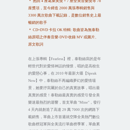
＊
抱回
4
座葛萊美獎
+ 7
座全美音樂獎等
78
座獎項，至今締造
2000
萬張專輯銷售與
3300
萬次歌曲下載記錄，是數位銷售史上最
暢銷的歌手
＊
CD+DVD
卡拉
OK
特輯
:
歌曲皆為無泰勒
‧
絲原唱之伴奏音樂
DVD
收錄
MV
或圖片、
原文歌詞
在上張專輯【
Fearless
】裡，泰勒絲寫的是年
輕世代對於愛情神話的憧憬，唱的是高校生
的愛戀心事，在
2010
年最新大碟【
Speak
Now
】中，泰勒絲不再編織夢幻的愛情場
景，她要抒寫屬於自己的真實故事，唱出最
真實的感受！泰勒絲最真實的感受引發全美
樂迷最熱烈的迴響，首支單曲
"Mine"
，發行
4
天內就創造了高達
29
萬
7000
次的網路下
載銷售，單曲上市首週就空降全美熱門數位
歌曲榜冠軍與全美流行單曲榜季軍，單曲累