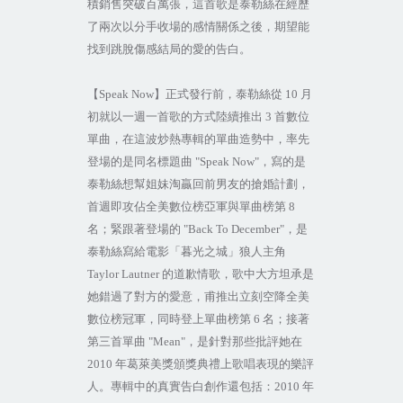
積銷售突破百萬張，這首歌是泰勒絲在經歷
了兩次以分手收場的感情關係之後，期望能
找到跳脫傷感結局的愛的告白。
【
Speak Now
】正式發行前，泰勒絲從
10
月
初就以一週一首歌的方式陸續推出
3
首數位
單曲，在這波炒熱專輯的單曲造勢中，率先
登場的是同名標題曲
"Speak Now"
，寫的是
泰勒絲想幫姐妹淘贏回前男友的搶婚計劃，
首週即攻佔全美數位榜亞軍與單曲榜第
8
名；緊跟著登場的
"Back To December"
，是
泰勒絲寫給電影「暮光之城」狼人主角
Taylor Lautner
的道歉情歌，歌中大方坦承是
她錯過了對方的愛意，甫推出立刻空降全美
數位榜冠軍，同時登上單曲榜第
6
名；接著
第三首單曲
"Mean"
，是針對那些批評她在
2010
年葛萊美獎頒獎典禮上歌唱表現的樂評
人。專輯中的真實告白創作還包括：
2010
年