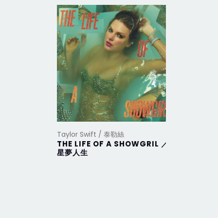
Taylor Swift / 泰勒絲
Taylor Sw
THE LIFE OF A SHOWGRIL ／
THE TO
星夢人生
DEPAR
部