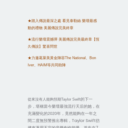
★踏入傳說最深之處
看見泰勒絲
樂壇最感
動的禮物
美麗傳說完美終章
★流行樂壇震撼彈
美麗傳說完美最終章【恆
久傳說】驚喜問世
★力邀葛萊美黃金陣容
The National
、
Bon
Iver
、
HAIM
等共同助陣
的下一
從來沒有人能夠預期Taylor Swift
步，堪稱當今樂壇最強流行天后的她，在
年，竟然能夠在一年之
充滿變化的2020
間二度無預警推出專輯，Taylor Swift彷
彿有著用不完的音樂創作能量，首先在7