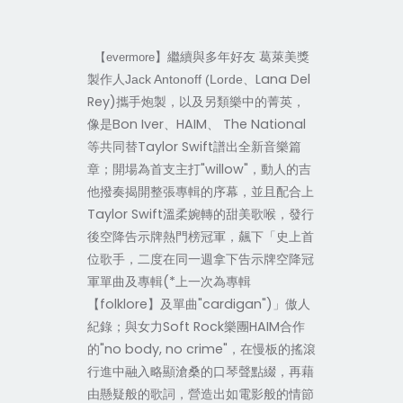
】繼續與多年好友 葛萊美獎
【evermore
、Lana Del
製作人Jack Antonoff (Lorde
Rey)攜手炮製，以及另類樂中的菁英，
像是Bon Iver、HAIM、 The National
等共同替Taylor Swift譜出全新音樂篇
章；開場為首支主打"willow"，動人的吉
他撥奏揭開整張專輯的序幕，並且配合上
Taylor Swift溫柔婉轉的甜美歌喉，發行
後空降告示牌熱門榜冠軍，飆下「史上首
位歌手，二度在同一週拿下告示牌空降冠
軍單曲及專輯(*上一次為專輯
【folklore】及單曲"cardigan")」傲人
紀錄；與女力Soft Rock樂團HAIM合作
的"no body, no crime"，在慢板的搖滾
行進中融入略顯滄桑的口琴聲點綴，再藉
由懸疑般的歌詞，營造出如電影般的情節