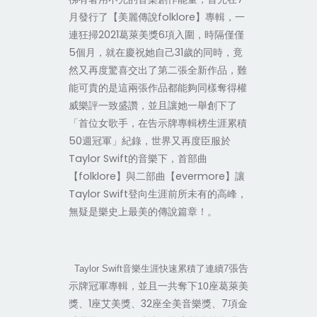
月發行了【美麗傳說folklore】專輯，一
連狂掃2021葛萊美獎6項入圍，時隔僅僅
5個月，就在慶祝她自己31歲的同時，竟
然又再度驚喜交出了第二張全新作品，難
能可貴的是這兩張作品都能夠同樣奪得權
威樂評一致盛讚，並且讓她一舉創下了
「首位女歌手，在告示牌專輯榜生涯累積
50週冠軍」紀錄，世界又再度臣服於
Taylor Swift的音樂下，首部曲
【folklore】與二部曲【evermore】讓
Taylor Swift登向生涯前所未有的高峰，
無疑是樂史上最美的傳說篇章！。
張告
Taylor Swift
音樂生涯快速累積了連續7
座葛萊美
示牌冠軍專輯，並且一共奪下10
獎、1座艾美獎、32座全美音樂獎、7項金