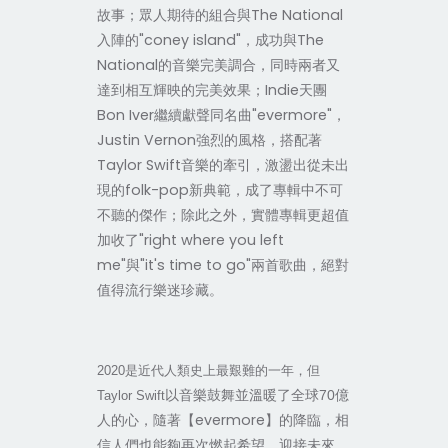
故事；眾人期待的組合與The National
入陣的"coney island"，成功與The
National的音樂完美調合，同時兩者又
達到相互輝映的完美效果；Indie天團
Bon Iver繼續獻聲同名曲"evermore"，
Justin Vernon強烈的風格，搭配著
Taylor Swift音樂的牽引，激盪出從未出
現的folk-pop新典範，成了專輯中不可
不聽的傑作；除此之外，實體專輯更超值
加收了"right where you left
me"與"it's time to go"兩首歌曲，絕對
值得流行樂迷珍藏。
2020
是近代人類史上最艱難的一年，但
億
以音樂鼓舞並溫暖了全球70
Taylor Swift
人的心，隨著【evermore】的降臨，相
信人們也能夠再次燃起希望，迎接未來。