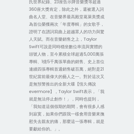
氏世界紀錄、23座告示牌音樂獎等超過
360座大獎肯定，除此之外，還被選入詞
曲名人堂、在音樂界最高殿堂葛萊美獎成
為首位榮獲兩次「年度專輯」的女歌手，
證明了在譜詞寫曲上超越眾人的功力與驚
人天賦。而在音樂銷售之上，Taylor
Swift可說是同時穩坐數位串流與實體的
頭號人物，至今累積全球超過5,000萬張
專輯、1億5千萬張單曲的銷售、史上首位
連續四張專輯首週銷售破百萬，絕對是21
世紀當前最偉大的藝人之一。對於這次又
是無預警推出的全新大碟【恆久傳說
evermore】，Taylor Swift表示，「我
就是無法停止創作！」，同時也提到，
「我知道這個假期的期間，會有很多人感
到寂寞，如果你們跟我一樣會用音樂來撫
慰失去親友的痛，那麼這一張專輯，就是
要獻給你的。」。