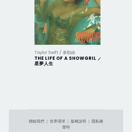
Taylor Swift / 泰勒絲
Taylor Sw
THE LIFE OF A SHOWGRIL ／
THE TO
星夢人生
DEPAR
部
聯絡我們
｜
世界環球
｜
版權說明
｜
隱私權
聲明