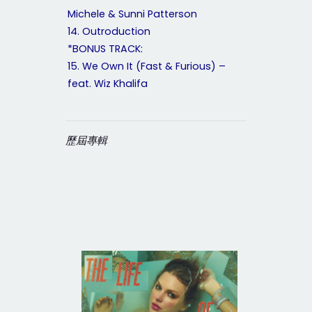
Michele & Sunni Patterson
14. Outroduction
*BONUS TRACK:
15. We Own It (Fast & Furious) –
feat. Wiz Khalifa
歷屆專輯