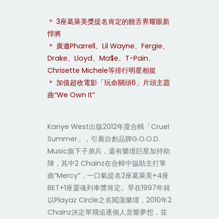
＊ 3座葛萊美獎提名肯定的饒舌界耀眼新
悍將
＊ 廣邀Pharrell、Lil Wayne、Fergie、
Drake、Lloyd、Ma$e、T-Pain、
Chrisette Michele等排行明星相挺
＊ 加值超收電影「玩命關頭6」片頭主題
曲“We Own It”
Kanye West出版2012年度合輯「Cruel
Summer」，引薦自創品牌G.O.O.D.
Music旗下子弟兵，還有樂壇巨星加持助
陣，其中2 Chainz在合輯中協助主打單
曲“Mercy”，一口氣提名2座葛萊美+4座
BET+1座靈魂列車獎肯定。早在1997年就
以Playaz Circle之名闖蕩樂壇，2010年2
Chainz決定單飛追逐個人音樂夢想，並