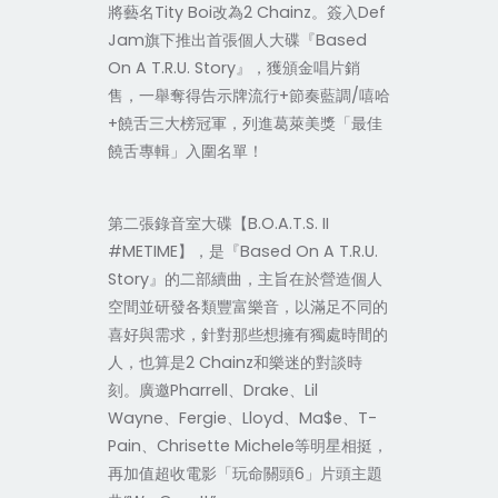
將藝名Tity Boi改為2 Chainz。簽入Def
Jam旗下推出首張個人大碟『Based
On A T.R.U. Story』，獲頒金唱片銷
售，一舉奪得告示牌流行+節奏藍調/嘻哈
+饒舌三大榜冠軍，列進葛萊美獎「最佳
饒舌專輯」入圍名單！
第二張錄音室大碟【B.O.A.T.S. II
#METIME】，是『Based On A T.R.U.
Story』的二部續曲，主旨在於營造個人
空間並研發各類豐富樂音，以滿足不同的
喜好與需求，針對那些想擁有獨處時間的
人，也算是2 Chainz和樂迷的對談時
刻。廣邀Pharrell、Drake、Lil
Wayne、Fergie、Lloyd、Ma$e、T-
Pain、Chrisette Michele等明星相挺，
再加值超收電影「玩命關頭6」片頭主題