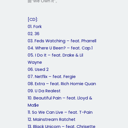
曲“We Own It”。
[CD]:
01. Fork
02. 36
03. Feds Watching – feat. Pharrell
04. Where U Been? – feat. Cap.1
05. I Do It – feat. Drake & Lil
Wayne
06. Used 2
07. Netflix – feat. Fergie
08. Extra – feat. Rich Homie Quan
09. U Da Realest
10. Beautiful Pain – feat. Lloyd &
Ma$e
11. So We Can Live – feat. T-Pain
12. Mainstream Ratchet
13. Black Unicorn – feat. Chrisette